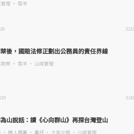
域管理
雪羊
020
21
解禁後，國賠法修正劃出公務員的責任界線
共政策
雪羊
山域管理
019
18
間為山說話：讀《心向群山》再探台灣登山
羊
鳴人選書
書評
大家出版
山域管理