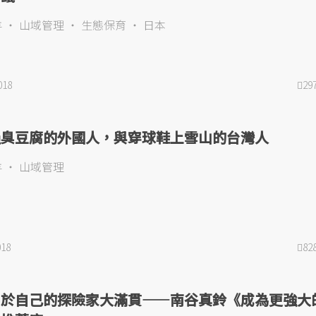
羊
山域管理
生態保育
日本
018
29
過臭豆腐的外國人，與穿球鞋上雪山的台灣人
羊
山域管理
018
82
屬於自己的探險家大滿貫——南谷真鈴《成為更強大