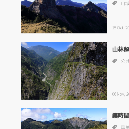
山
15 Oct, 2
山林
公
06 Nov, 2
讓時
雪