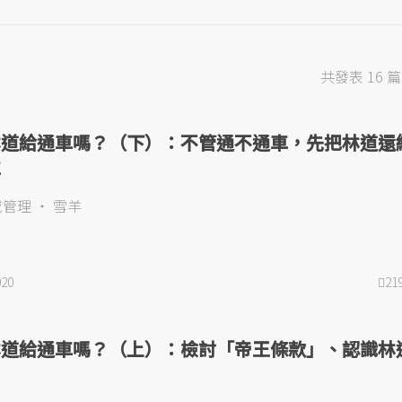
共發表 16 
林道給通車嗎？（下）：不管通不通車，先把林道還
車
域管理
雪羊
020
21
林道給通車嗎？（上）：檢討「帝王條款」、認識林