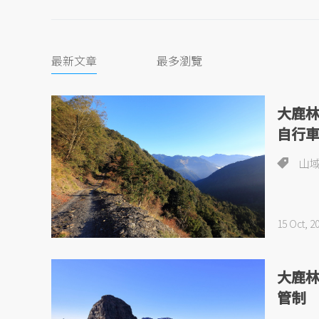
最新文章
最多瀏覽
大鹿
自行
山
15 Oct, 2
大鹿
管制