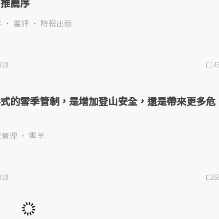
》推薦序
羊
書評
時報出版
018
14
形式的雪季管制，是增加登山安全，還是帶來更多危
域管理
雪羊
018
26