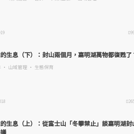
019
9
誰的生息（下）：封山兩個月，嘉明湖萬物都復甦了
羊
山域管理
生態保育
018
26
誰的生息（上）：從富士山「冬攀禁止」談嘉明湖封
爭議