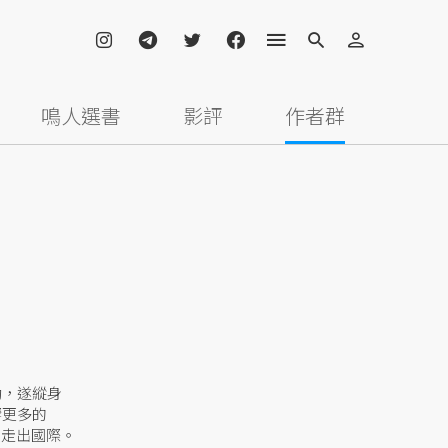
鳴人選書
影評
作者群
動，遂縱身
響更多的
傲走出國際。