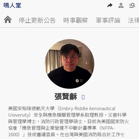
停止更新公告
時事觀察
軍事評論
法
張賢龢
美國安柏瑞德航天大學（Embry-Riddle Aeronautical
University）安全與應急機關管理學系助理教授，災害科學
與管理學博士，消防行政管理學碩士，目前為美國國家防火
協會「應急管理與企業營運不中斷計畫標準（NFPA-
1600）」技術審議委員。在台灣與美國消防局合計工作七