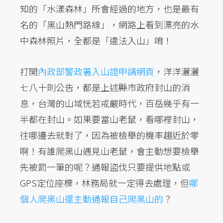
知的「水漾森林」所會經過的地方，也是最有
名的「黑山熱門路線」，網路上看到漂亮的水
中森林照片，全都是「違法入山」唷！
打開
內政部警政署入山證申請網頁
，洋洋灑灑
七八十則公告，都是上述縣市政府封山的消
息，台灣的山域恍若戒嚴時代，百岳幾乎有一
半都在封山。如果要當山老鼠，看哪裡封山，
往哪邊去就對了，因為被檢舉的機率趨近於零
啊！有誰爬黑山遇見山老鼠，會主動想要檢舉
先被罰一筆的呢？通報盜伐只要提供地點或
GPS定位座標，林務局就一定得去處理，但
哪
個人爬黑山還主動通報自己爬黑山的
？