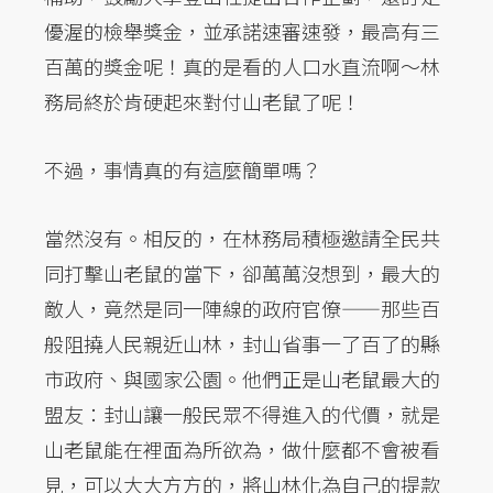
優渥的檢舉獎金，並承諾速審速發，最高有三
百萬的獎金呢！真的是看的人口水直流啊～林
務局終於肯硬起來對付山老鼠了呢！
不過，事情真的有這麼簡單嗎？
當然沒有。相反的，在林務局積極邀請全民共
同打擊山老鼠的當下，卻萬萬沒想到，最大的
敵人，竟然是同一陣線的政府官僚——那些百
般阻撓人民親近山林，封山省事一了百了的縣
市政府、與國家公園。他們正是山老鼠最大的
盟友：封山讓一般民眾不得進入的代價，就是
山老鼠能在裡面為所欲為，做什麼都不會被看
見，可以大大方方的，將山林化為自己的提款