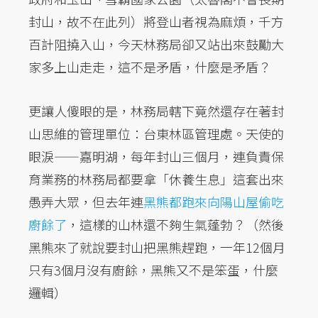
封山，故不在此列）將登山者視為麻煩，千方
百計阻撓入山，今天林務局卻又站出來鼓勵大
家多上山走走，這不是矛盾，什麼是矛盾？
更讓人傻眼的是，林務局轄下竟然還存在著封
山思維的管理單位：台東林區管理處。天使的
眼淚——嘉明湖，每年封山三個月，連負責保
育業務的林務局都要拿「休養生息」這套出來
愚弄大眾，但去年連
黑熊都跑來向陽山屋偷吃
廚餘了
，這樣的山林還不夠生氣蓬勃？（然後
黑熊來了就說要封山把黑熊趕跑，一年12個月
只有3個月沒有廚餘，黑熊又不是笨蛋，什麼
邏輯）