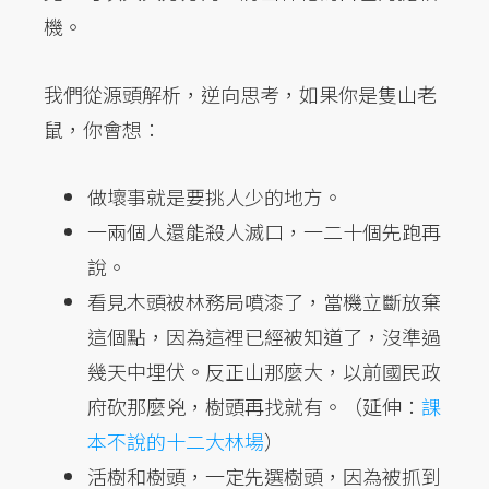
機。
我們從源頭解析，逆向思考，如果你是隻山老
鼠，你會想：
做壞事就是要挑人少的地方。
一兩個人還能殺人滅口，一二十個先跑再
說。
看見木頭被林務局噴漆了，當機立斷放棄
這個點，因為這裡已經被知道了，沒準過
幾天中埋伏。反正山那麼大，以前國民政
府砍那麼兇，樹頭再找就有。（延伸：
課
本不說的十二大林場
）
活樹和樹頭，一定先選樹頭，因為被抓到