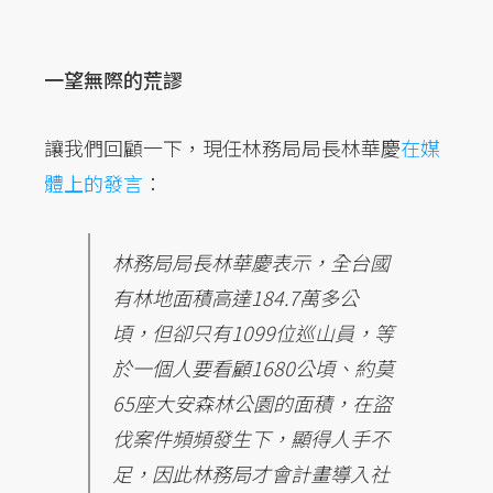
一望無際的荒謬
讓我們回顧一下，現任林務局局長林華慶
在媒
體上的發言
：
林務局局長林華慶表示，全台國
有林地面積高達184.7萬多公
頃，但卻只有1099位巡山員，等
於一個人要看顧1680公頃、約莫
65座大安森林公園的面積，在盜
伐案件頻頻發生下，顯得人手不
足，因此林務局才會計畫導入社