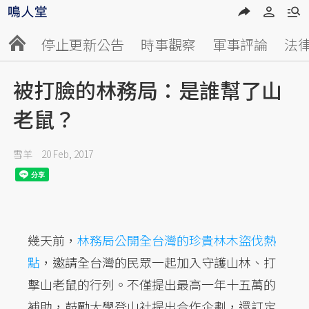
停止更新公告
時事觀察
軍事評論
法
被打臉的林務局：是誰幫了山
老鼠？
雪羊
20 Feb, 2017
幾天前，
林務局公開全台灣的珍貴林木盜伐熱
點
，邀請全台灣的民眾一起加入守護山林、打
擊山老鼠的行列。不僅提出最高一年十五萬的
補助，鼓勵大學登山社提出合作企劃，還訂定