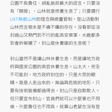
公園不負責任、胡亂施政最大的謊言。只要沒
有「開發」，山林就是修養生息了；只要遵行
LNT無痕山林
的理念與總量管制，登山活動對
山林而言根本是不痛不癢的存在。沒看那從沒
封過山又熱門到不行的能高安東軍，水鹿都多
到會拆帳棚了，封山是休養誰的生息呢？
封山當然不是讓山林休養生息，而是讓地方政
府與國家公園的高官休養生息。山太大，完全
不可能封，地方政府封住的，只是大眾的眼
睛。路是人走出來的，無論再危險的地形，只
要有技術裝備都過得去，封山只是自欺欺人。
但只要宣布封山，官員們就可以什麼事也不用
做、什麼責任也不用負，就算山老鼠在沒有登