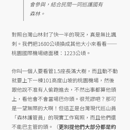
會參與，結合民間一同巡護國有
森林。
對照台灣山林封了快一半的現況，真是無比諷
刺。我們把1680公頃換成其他大小來看看——
桃園國際機場總面積：1223公頃。
你叫一個人要看管1.5座長滿大樹，而且動不動
就要上下一棟101高度山坡的桃園機場，然後
跟他說不准有人偷跑進去，不然出事都算他頭
上，看他會不會當場巴你頭。很荒謬吧？那可
是一望無際的大啊！但這正是台灣現代巡山員
「森林護管員」的現實工作寫照，而且他們還
不能巴主管的頭。（
更別提他們大部分都是約