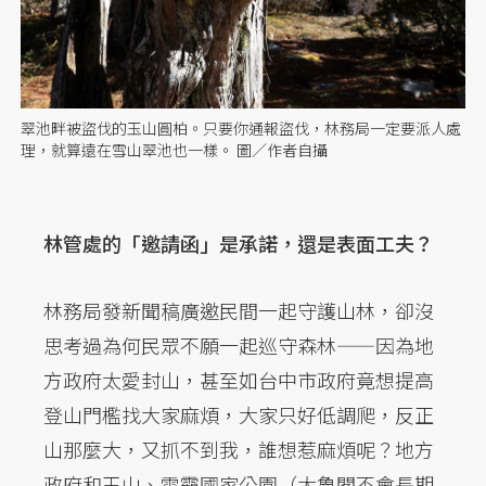
翠池畔被盜伐的玉山圓柏。只要你通報盜伐，林務局一定要派人處
理，就算遠在雪山翠池也一樣。 圖／作者自攝
林管處的「邀請函」是承諾，還是表面工夫？
林務局發新聞稿廣邀民間一起守護山林，卻沒
思考過為何民眾不願一起巡守森林——因為地
方政府太愛封山，甚至如台中市政府竟想提高
登山門檻找大家麻煩，大家只好低調爬，反正
山那麼大，又抓不到我，誰想惹麻煩呢？地方
政府和玉山、雪霸國家公園（太魯閣不會長期