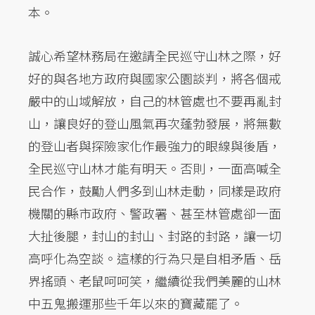
本。
誠心希望林務局在邀請全民巡守山林之際，好
好的與各地方政府與國家公園談判，將各個戒
嚴中的山域解放，自己的林管處也不要再亂封
山，讓良好的登山風氣再次蓬勃發展，將無數
的登山者與探險家化作最強力的眼線與後盾，
全民巡守山林才能有明天。否則，一面高喊全
民合作，鼓勵人們多到山林走動，同樣是政府
機關的縣市政府、警政署、甚至林管處卻一面
大扯後腿，封山的封山、封路的封路，讓一切
高呼化為空談。這樣的行為只是自相矛盾、岳
界搖頭、老鼠呵呵笑，繼續從我們美麗的山林
中五鬼搬運那些千年以來的寶藏罷了。