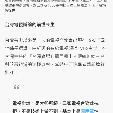
受邀電視辯論會，對三立及TVBS電視提告違反選罷法。 圖／蘇煥
智提供
台灣電視辯論的前世今生
台灣有史以來第一次的電視辯論會出現在1993年彰
化縣長選舉，由新興的有線電視頻道TVBS主辦，在
李濤主持的「李濤廣場」節目播出。傳統無線三台
對於電視辯論消極以對，當時中研院學者蕭新煌就
批評：
電視辯論，是大勢所趨，三家電視台對此抗
拒，不是技術上做不到，基本上是
國民黨
怕