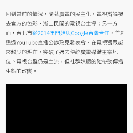
回到當前的情況，隨著廣電的民主化，電視辯論褪
去官方的色彩，漸由民間的電視台主導；另一方
面，台北市
從2014年開始與Google台灣合作
，首創
透過YouTube直播公辦政見發表會，在電視觀眾越
來越少的現在，突破了過去傳統廣電媒體主宰地
位。電視台雖仍是主流，但社群媒體的確帶動傳播
生態的改變。