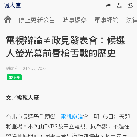
停止更新公告
時事觀察
軍事評論
法
電視辯論≠政見發表會：候選
人螢光幕前唇槍舌戰的歷史
編輯室
04 Nov, 2022
文／編輯人豪
台北市長選舉重頭戲「
電視
辯論
會」明（5日）天即
將登場。本次由TVBS及三立電視共同舉辦，不過在
辯論會展開前，因電視台只邀請陳時中、蔣萬安及