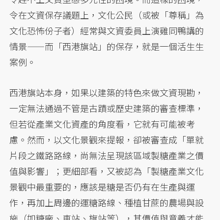
令在文資保存議題上，文化公民（或被「尊稱」為
文化恐怖份子者）經常與文資委員上演雞同鴨講的
情景——而「西港旗站」的保存，就是一個活生生
案例。
西港旗站本身，如果以建築的特色來做文資現勘，
一定無法通過不管是古蹟或歷史建築的審查標準，
但若從產業文化資產的角度看，它就有可能被考
慮。然而，以文化景觀來提報，卻被審查成「單就
片段之鐵路路線，尚無法呈現該區域製糖產業之價
值與影響」；更細部看，又被認為「製糖產業文化
景觀中最重要的，應該是糖是否仍有在生產與運
作，再加上周邊的運糖路線、種植甘蔗的農場與設
施（如糖廠、車站、旗站等），其價值與意義才能