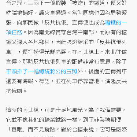
台之冠，三兩下一條假裝「被炸」的鐵道，便又好
端端地舖好，讓火車通過。當時同樣也因為局勢緊
張，向鄉民做「反共抗俄」宣傳便也成為
糖鐵的一
項任務
。因為南北線貫穿台灣中南部，而原有的糖
鐵又深入各地鄉村，因此張燈結采的「反共抗俄列
車」，便打扮得光鮮亮麗，在南北線上南來北往做
宣傳。那時反共抗俄列車的配備非常有意思，除了
車頭掛了一幅總統蔣公的玉照
外，後面的宣傳列車
還要有海報、標語，並在列車停靠當地，演起反共
抗俄劇。
這時的南北線，可是十足地風光。為了戰備需要，
它並不像其他的糖業鐵路一樣，到了非製糖期便
「夏眠」而不見蹤跡。對於台糖來說，它可是廠際