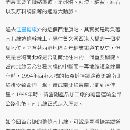
間最重要的聯絡鐵道，是砂糖、蔗渣、糖蜜、原石
以及原料調撥等的運輸大動脈。
過去
佳里糖廠
外的這個西港旗站，其實就是肩負著
南北線這條幹線上，通往曾文溪西港大橋的一個樞
紐地位。它有著西港地區百年糖業鐵道的歷史，但
更是台糖南北線是否能南北往來的一個重要關鍵。
當南北線因為各種大橋的中斷而一再地縮短全線里
程時，1994年西港大橋的拓寬拆掉鐵路後更讓南北
線遭受致命的一擊，造成南北線最南只能到達佳
里。1998年時，新營副產品加工廠的糖蜜運輸全部
公路化後，南北線正式走入歷史。
如今回首台糖的整條南北線，可說是臺灣糖業鐵道