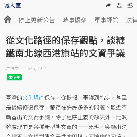
停止更新公告
時事觀察
軍事評論
法
從文化路徑的保存觀點，談糖
鐵南北線西港旗站的文資爭議
洪致文
11 Sep, 2017
臺灣的
文化資產
保存，從提報、審議到指定，甚至
是後續修復保存，都存在許許多多的問題。最近不
斷冒出的文資爭議，除了程序正義的缺失外，比較
難處理的是各種新型態文資的一一湧現，突顯出法
令趕不上文資型態多元性的困境。而這樣的困境，