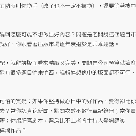
面隨時叫你換手（改了也不一定不被換），還要等著被中
編輯怎麼可能不想做出好內容？問題是老闆說這個題目市
就好，你眼看著出版市場逐年衰退於是乖乖聽話。
配，就能讓版面看來精緻又完美，問題是公司預算就這麼
還有很多題目忙東忙西，編輯連想像中的版面都不可行，
可怕的質疑：如果你堅持做心目中的好作品，賣得卻比你
去？當你認真跑新聞，點閱次數不敵行車記錄器；當你賣
籍；你爆肝寫劇本，票房比不上老牌主持人登場講笑
算爛作品？