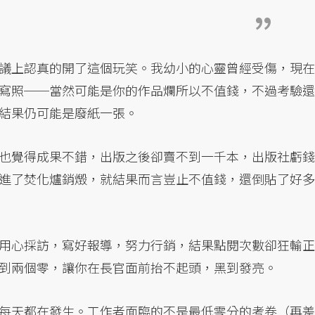
議上認真的開了這個玩笑。我幼小的心靈曾經受傷，現在
寫照──當然可能是你的作品爛所以不值錢，不過考驗還
結果仍可能是廢紙一張。
也覺得成果不錯，出版之後卻賣不到一千本，出版社虧錢
進了焚化爐銷燬，就結果而言豈止不值錢，還倒貼了好多
用心採訪，寫好報導，努力行銷，結果點閱次數卻狂輸正
到兩個零，讓你在長官面前抬不起頭，黑到發亮。
每天都在發生。工作者面臨的不是最低零分的考卷（再差