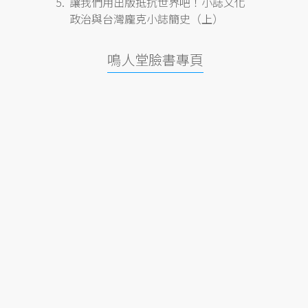
讓我們用出版抵抗世界吧！小誌文化
政治與台灣龐克小誌簡史（上）
鳴人堂臉書專頁