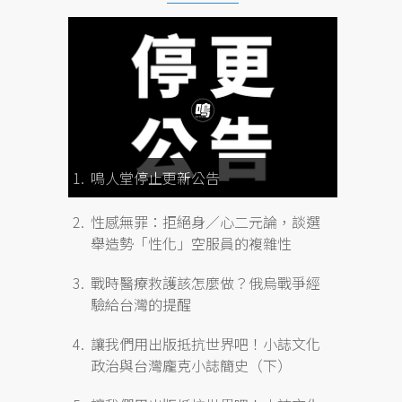
鳴人堂停止更新公告
性感無罪：拒絕身／心二元論，談選
舉造勢「性化」空服員的複雜性
戰時醫療救護該怎麼做？俄烏戰爭經
驗給台灣的提醒
讓我們用出版抵抗世界吧！小誌文化
政治與台灣龐克小誌簡史（下）