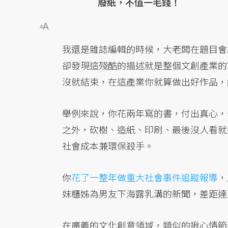
廢紙，不值一毛錢！
我還是雜誌編輯的時候，大老闆在題目會
卻發現這殘酷的描述就是整個文創產業的
沒就結束，在這產業你就算做出好作品，
舉例來說，你花兩年寫的書，付出真心，
之外，砍樹、造紙、印刷、最後沒人看就
社會成本兼環保殺手。
你
花了一整年做重大社會事件追蹤報導
，
妹櫃姊為男友下海露乳溝的新聞，差距達
在廣義的文化創意領域，類似的揪心情節