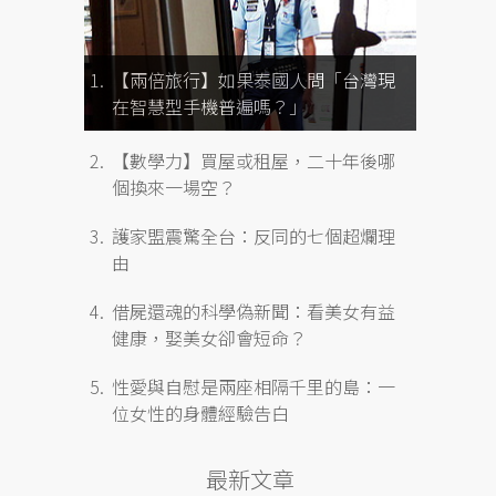
【兩倍旅行】如果泰國人問「台灣現
在智慧型手機普遍嗎？」
【數學力】買屋或租屋，二十年後哪
個換來一場空？
護家盟震驚全台：反同的七個超爛理
由
借屍還魂的科學偽新聞：看美女有益
健康，娶美女卻會短命？
性愛與自慰是兩座相隔千里的島：一
位女性的身體經驗告白
最新文章