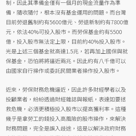
制，因此其準備金僅有一個月的現金流量作為準
備，隨收隨付，根本沒有基金運用的問題。而台灣
目前勞退舊制約有5600億元、勞退新制約有7800億
元，依法40%可投入股市。而勞保基金約有5500
億，投入股市無法定上限，目前約40%投入股市。
光是上述三個基金就高達1.5兆，若再加上國保與就
保基金，恐怕將將逼近兩兆。因此約有八千億可以
由國家自行操作或委託民間業者操作投入股市。
近來，勞保財務危機逼近，因此許多財經學者以及
投顧業者，紛紛透過財經雜誌與報紙，表達如要拯
救危機，必須更積極投入股市以提高獲利率。這種
幾乎是拿勞工的錢投入高風險的股市操作，來解決
財務問題，完全是誤入歧途，這是以解決政府財務