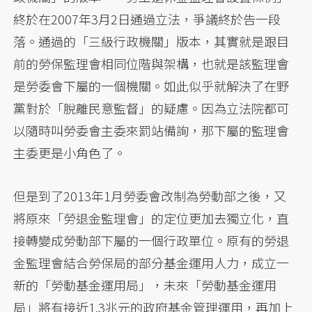
終於在2007年3月2日通過立法，爭議終於告一段
落。通過的「三級行政機關」版本，其實就是跟目
前的勞保監理會相同位階與架構，也就是該監理會
是勞委會下屬的一個機關。如此似乎就解決了在野
黨對於「脫離民意監督」的疑慮。因為立法院都可
以隨時叫勞委會主委來罰站備詢，那下屬的監理會
主委更是小角色了。
但是到了2013年1月勞委會改制為勞動部之後，又
將原來「勞退金監理會」的定位更加去獨立化，直
接轉變成勞動部下屬的一個行政單位。原有的勞退
金監理會結合勞保局的部分基金運用人力，成立一
新的「勞動基金運用局」，未來「勞動基金運用
局」將有接近1.3兆元的政府基金管理運用，再加上