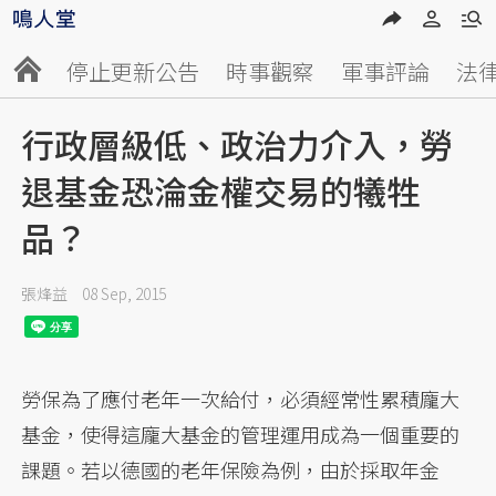
停止更新公告
時事觀察
軍事評論
法
行政層級低、政治力介入，勞
退基金恐淪金權交易的犧牲
品？
張烽益
08 Sep, 2015
勞保為了應付老年一次給付，必須經常性累積龐大
基金，使得這龐大基金的管理運用成為一個重要的
課題。若以德國的老年保險為例，由於採取年金