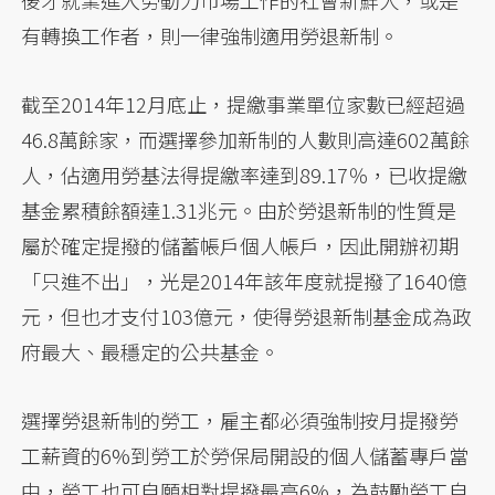
後才就業進入勞動力市場工作的社會新鮮人，或是
有轉換工作者，則一律強制適用勞退新制。
截至2014年12月底止，提繳事業單位家數已經超過
46.8萬餘家，而選擇參加新制的人數則高達602萬餘
人，佔適用勞基法得提繳率達到89.17％，已收提繳
基金累積餘額達1.31兆元。由於勞退新制的性質是
屬於確定提撥的儲蓄帳戶個人帳戶，因此開辦初期
「只進不出」，光是2014年該年度就提撥了1640億
元，但也才支付103億元，使得勞退新制基金成為政
府最大、最穩定的公共基金。
選擇勞退新制的勞工，雇主都必須強制按月提撥勞
工薪資的6%到勞工於勞保局開設的個人儲蓄專戶當
中，勞工也可自願相對提撥最高6%，為鼓勵勞工自