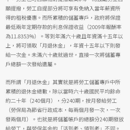
願提撥，勞工自提部分將可享有免納入當年薪資所
得的租稅優惠。而所累積的儲蓄專戶，政府將保證
最低兩年定期存款的利息保證收益（2009年報酬率
為11.8353%）。等到年滿六十歲且年資滿十五年以
上，將可領取「月退休金」，年資十五年以下則發
給一次金。未滿六十歲就過世，直接一次將儲蓄專
戶總額一次發給遺屬。
而所謂「月退休金」其實就是將勞工儲蓄專戶中所
累積的退休金總數，除以當時六十歲國民平均餘命
約二十年（240個月），分240期，按月發給勞工
（勞保局為節省行政成本，每兩個月發一次，一次
發兩個月）。也就是將儲蓄帳戶的總額分240期發放
給勞工，與勞保年金的「活到老、領到老」不同。