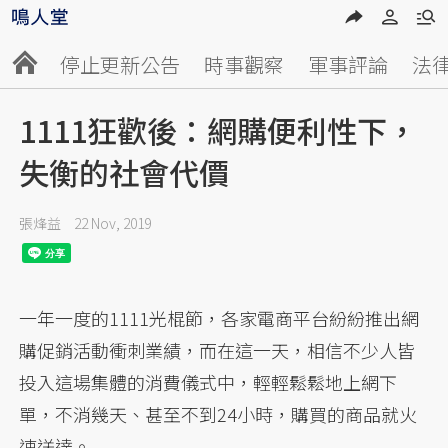
停止更新公告
時事觀察
軍事評論
法
1111狂歡後：網購便利性下，
失衡的社會代價
張烽益
22 Nov, 2019
一年一度的1111光棍節，各家電商平台紛紛推出網
購促銷活動衝刺業績，而在這一天，相信不少人皆
投入這場集體的消費儀式中，輕輕鬆鬆地上網下
單，不消幾天、甚至不到24小時，購買的商品就火
速送達。