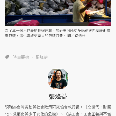
為了單一個人包裹的長途運輸，勢必要消耗更多紙箱與內塞緩衝物
來包裝，這也造成更龐大的包裝浪費。 圖／路透社
時事觀察
張烽益
張烽益
現職為台灣勞動與社會政策研究協會執行長。《崩世代：財團
化、貧窮化與少子女化的危機》、《搞工會：工會正義與不當