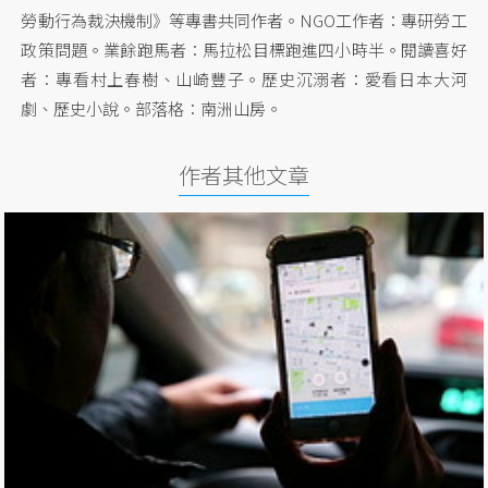
勞動行為裁決機制》等專書共同作者。NGO工作者：專研勞工
政策問題。業餘跑馬者：馬拉松目標跑進四小時半。閱讀喜好
者：專看村上春樹、山崎豐子。歷史沉溺者：愛看日本大河
劇、歷史小說。部落格：南洲山房。
作者其他文章