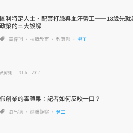
圖利特定人士、配套打臉與血汗勞工——18歲先就
政策的三大誤解
黃偉翔
技職教育
教育部
勞工
黃偉翔
31 Jul, 2017
假創業的毒蘋果：記者如何反咬一口？
劉昌德
媒體觀察
勞工