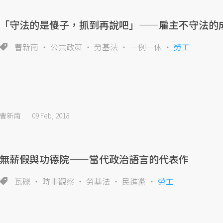
「守法的是傻子，抓到再說吧」——雇主不守法的
曹新南
公共政策
勞基法
一例一休
勞工
曹新南
09 Feb, 2018
無薪假與功德院——當代政治語言的代表作
瓦礫
時事觀察
勞基法
民進黨
勞工