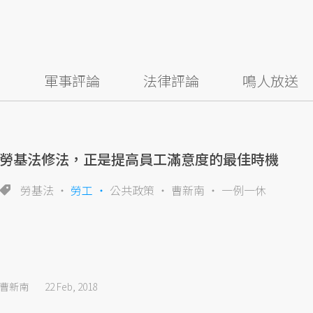
察
軍事評論
法律評論
鳴人放送
勞基法修法，正是提高員工滿意度的最佳時機
勞基法
勞工
公共政策
曹新南
一例一休
曹新南
22 Feb, 2018