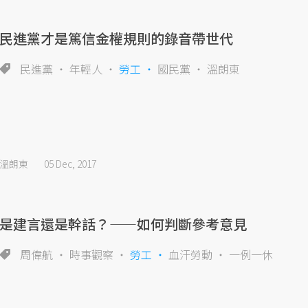
民進黨才是篤信金權規則的錄音帶世代
民進黨
年輕人
勞工
國民黨
溫朗東
溫朗東
05 Dec, 2017
是建言還是幹話？——如何判斷參考意見
周偉航
時事觀察
勞工
血汗勞動
一例一休