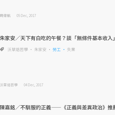
周偉航
05 Dec, 2017
朱家安／天下有白吃的午餐？談「無條件基本收入
沃草烙哲學
朱家安
勞工
失業
沃草烙哲學
04 Dec, 2017
陳嘉銘／不馴服的正義——《正義與差異政治》推