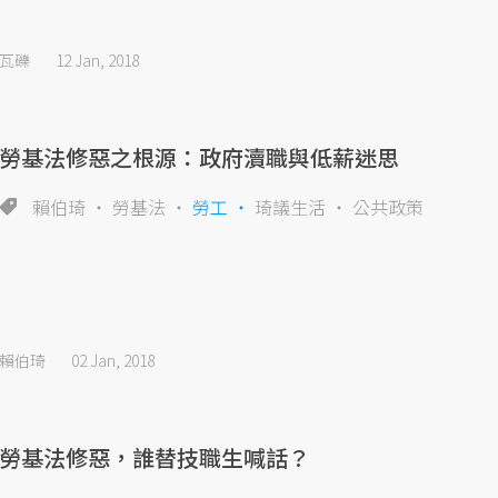
瓦礫
12 Jan, 2018
勞基法修惡之根源：政府瀆職與低薪迷思
賴伯琦
勞基法
勞工
琦議生活
公共政策
賴伯琦
02 Jan, 2018
勞基法修惡，誰替技職生喊話？