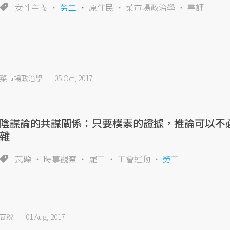
女性主義
勞工
原住民
菜市場政治學
書評
菜市場政治學
05 Oct, 2017
陰謀論的共謀關係：只要樸素的證據，推論可以不
雜
瓦礫
時事觀察
罷工
工會運動
勞工
瓦礫
01 Aug, 2017