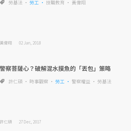
勞基法
勞工
技職教育
黃偉翔
黃偉翔
02 Jan, 2018
警察菩薩心？破解混水摸魚的「丟包」策略
許仁碩
時事觀察
勞工
警察權益
勞基法
許仁碩
27 Dec, 2017