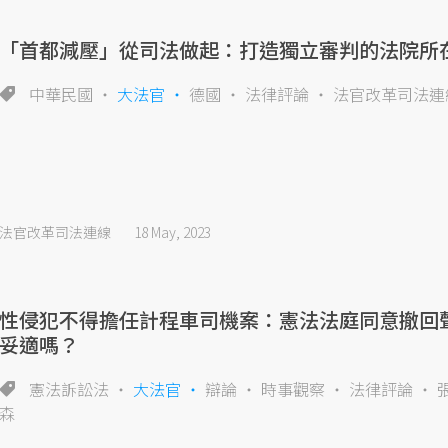
「首都減壓」從司法做起：打造獨立審判的法院所
中華民國
大法官
德國
法律評論
法官改革司法連
法官改革司法連線
18 May, 2023
性侵犯不得擔任計程車司機案：憲法法庭同意撤回
妥適嗎？
憲法訴訟法
大法官
辯論
時事觀察
法律評論
森