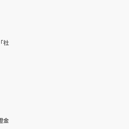
「社
證金