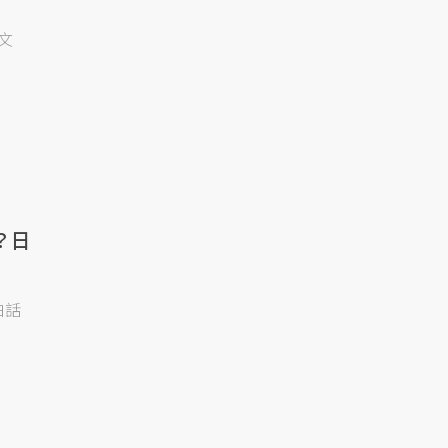
文
？日
白話