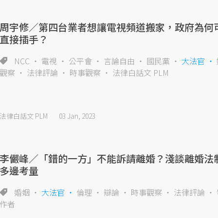
周宇修／第四台業者想讓電視頻道搬家，政府為何
直接插手？
NCC
電視
公平會
言論自由
國民黨
大法官
觀察
法律評論
時事觀察
法律白話文 PLM
法律白話文 PLM
03 Jan, 2023
李儼峰／「錯的一方」不能訴請離婚？淺談離婚法
多邊考量
婚姻
大法官
倫理
辯論
時事觀察
法律評論
作者