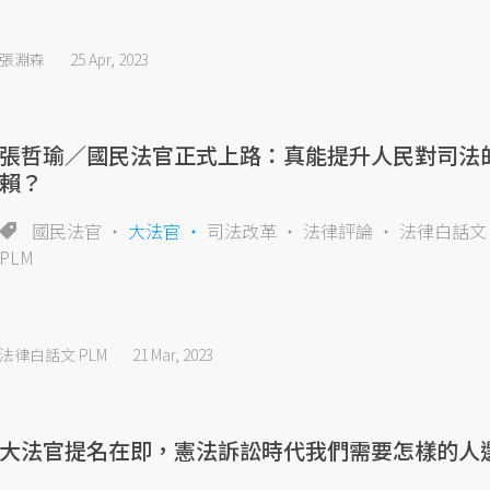
張淵森
25 Apr, 2023
張哲瑜／國民法官正式上路：真能提升人民對司法
賴？
國民法官
大法官
司法改革
法律評論
法律白話文
PLM
法律白話文 PLM
21 Mar, 2023
大法官提名在即，憲法訴訟時代我們需要怎樣的人