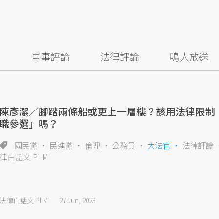
察
軍事評論
法律評論
鳴人放送
陳彥潔／腳踏兩條船或更上一層樓？該用法律限制
職參選」嗎？
國民黨
民進黨
倫理
公務員
大法官
法律評論
律白話文 PLM
法律白話文 PLM
27 Jun, 2023