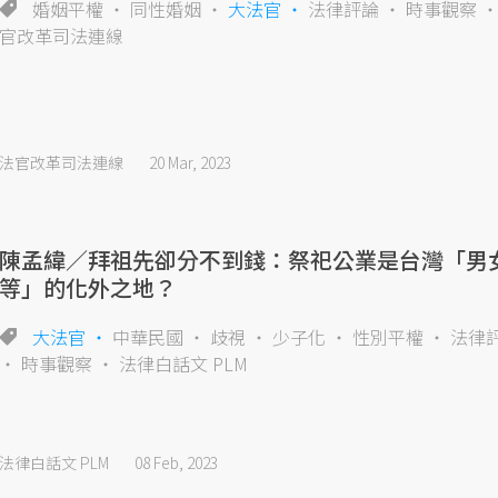
婚姻平權
同性婚姻
大法官
法律評論
時事觀察
官改革司法連線
法官改革司法連線
20 Mar, 2023
陳孟緯／拜祖先卻分不到錢：祭祀公業是台灣「男
等」的化外之地？
大法官
中華民國
歧視
少子化
性別平權
法律
時事觀察
法律白話文 PLM
法律白話文 PLM
08 Feb, 2023