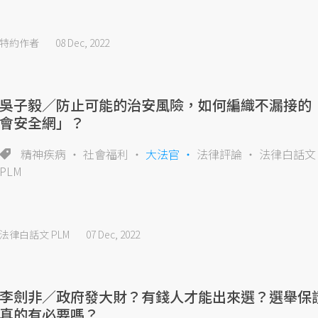
特約作者
08 Dec, 2022
吳子毅／防止可能的治安風險，如何編織不漏接的
會安全網」？
精神疾病
社會福利
大法官
法律評論
法律白話文
PLM
法律白話文 PLM
07 Dec, 2022
李劍非／政府發大財？有錢人才能出來選？選舉保
真的有必要嗎？