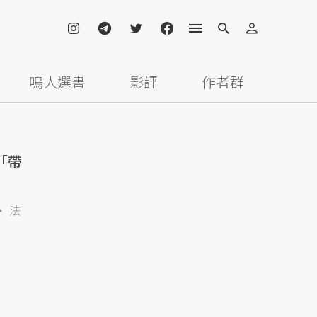
鳴人選書
影評
作者群
「帶
法