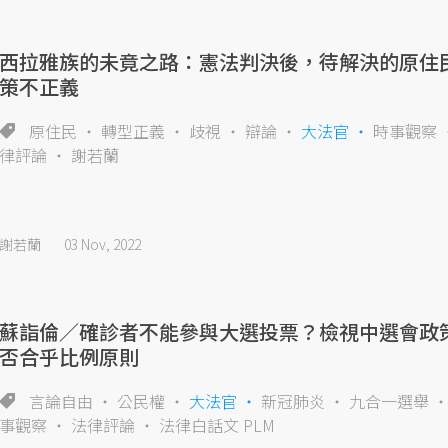
西拉雅族的未竟之路：憲法判決後，待解決的原住
策不正義
原住民
轉型正義
歧視
辯論
大法官
時事觀察
律評論
謝若蘭
謝若蘭
03 Nov, 2022
蘇詣倫／確診者不能參與大選投票？檢視中選會政
否合乎比例原則
言論自由
公民權
大法官
新冠肺炎
九合一選舉
事觀察
法律評論
法律白話文 PLM