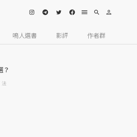
鳴人選書
影評
作者群
選？
法