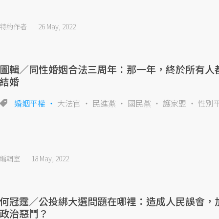
特約作者
26 May, 2022
圖輯／同性婚姻合法三周年：那一年，終於所有人
結婚
婚姻平權
大法官
民進黨
國民黨
護家盟
性別
編輯室
18 May, 2022
何冠霆／公投綁大選問題在哪裡：造成人民誤會，
政治惡鬥？