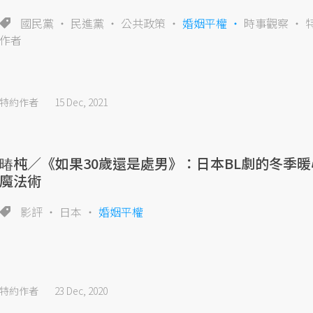
國民黨
民進黨
公共政策
婚姻平權
時事觀察
作者
特約作者
15 Dec, 2021
暙杶／《如果30歲還是處男》：日本BL劇的冬季暖
魔法術
影評
日本
婚姻平權
特約作者
23 Dec, 2020