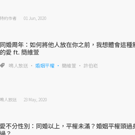
特約作者
01 Jun, 2020
同婚周年：如何將他人放在你之前，我想體會這種
的愛 ft. 簡維萱
鳴人放送
婚姻平權
簡維萱
許伯崧
鳴人放送
23 May, 2020
愛不分性別：同婚以上，平權未滿？婚姻平權頭過
過？