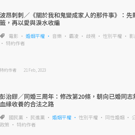
波昂刺刺／《關於我和鬼變成家人的那件事》：先
籤，再以愛與淚水收編
電影
婚姻平權
音樂
霸凌
歧視
性別平權
影
特約作者
特約作者
21 Feb, 2023
彭治鏐／同婚三周年：修改第20條，朝向已婚同志
血緣收養的合法之路
國民黨
民進黨
婚姻平權
性別平權
同性婚姻
政策
特約作者