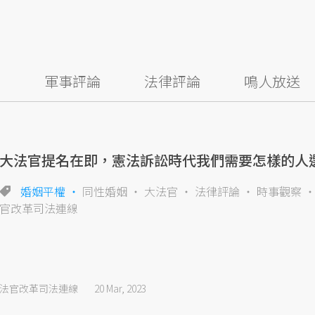
察
軍事評論
法律評論
鳴人放送
大法官提名在即，憲法訴訟時代我們需要怎樣的人
婚姻平權
同性婚姻
大法官
法律評論
時事觀察
官改革司法連線
法官改革司法連線
20 Mar, 2023