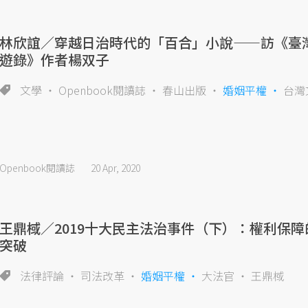
林欣誼／穿越日治時代的「百合」小說——訪《臺
遊錄》作者楊双子
文學
Openbook閱讀誌
春山出版
婚姻平權
台灣
Openbook閱讀誌
20 Apr, 2020
王鼎棫／2019十大民主法治事件（下）：權利保障
突破
法律評論
司法改革
婚姻平權
大法官
王鼎棫