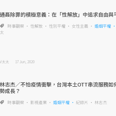
通姦除罪的積極意義：在「性解放」中追求自由與
時事觀察
性解放
性別平權
女性主義
婚姻平權
太
V太太
17 Jun, 2020
林志杰／不怕疫情衝擊，台灣本土OTT串流服務如
勢成長？
時事觀察
影視產業
婚姻平權
紀錄片
林志杰