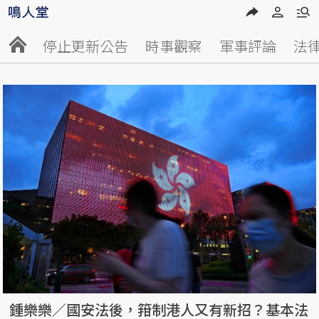
停止更新公告
時事觀察
軍事評論
法
鍾樂樂／國安法後，箝制港人又有新招？基本法