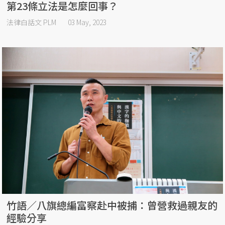
第23條立法是怎麼回事？
法律白話文 PLM
03 May, 2023
竹語／八旗總編富察赴中被捕：曾營救過親友的
經驗分享