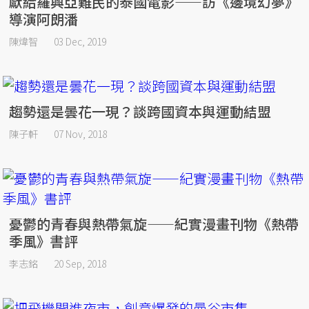
獻給羅興亞難民的泰國電影——訪《邊境幻夢》
導演阿朗潘
陳煒智
03 Dec, 2019
趨勢還是曇花一現？談跨國資本與運動結盟
陳子軒
07 Nov, 2018
憂鬱的青春與熱帶氣旋——紀實漫畫刊物《熱帶
季風》書評
李志銘
20 Sep, 2018