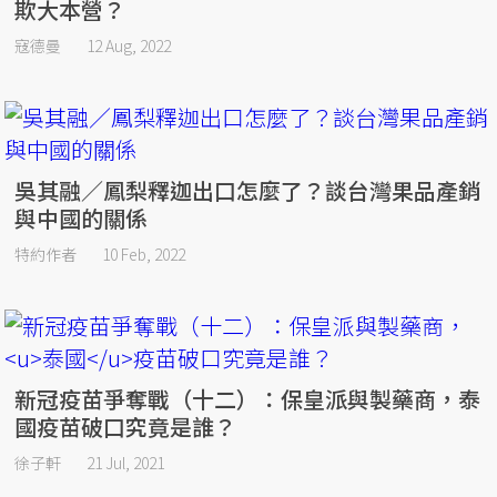
欺大本營？
寇德曼
12 Aug, 2022
吳其融／鳳梨釋迦出口怎麼了？談台灣果品產銷
與中國的關係
特約作者
10 Feb, 2022
新冠疫苗爭奪戰（十二）：保皇派與製藥商，泰
國疫苗破口究竟是誰？
徐子軒
21 Jul, 2021