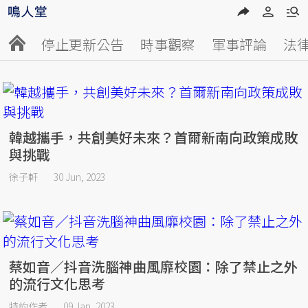
停止更新公告
時事觀察
軍事評論
法
韓越攜手，共創美好未來？首爾新南向政策成敗
與挑戰
徐子軒
30 Jun, 2023
蔡如音／抖音洗腦神曲風靡校園：除了禁止之外
的流行文化思考
特約作者
09 Jan, 2023