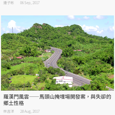
連子彬
06 Sep, 2017
羅漢門風雲——馬頭山掩埋場開發案，與失卻的
鄉土性格
林吉洋
28 Aug, 2017