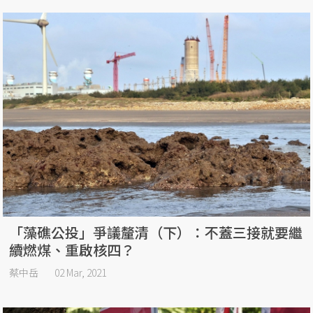
「藻礁公投」爭議釐清（下）：不蓋三接就要繼
續燃煤、重啟核四？
蔡中岳
02 Mar, 2021