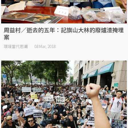
周益村／逝去的五年：記旗山大林的廢爐渣掩埋
案
環境當代思潮
08 Mar, 2018