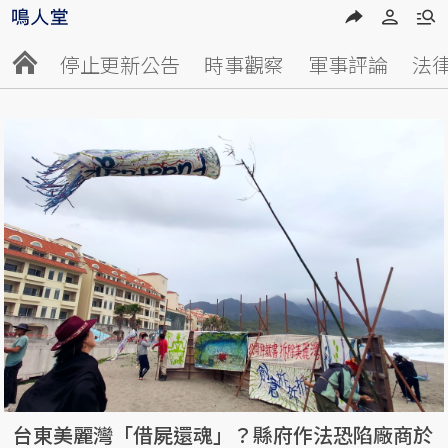
停止更新公告
時事觀察
軍事評論
法
台東美麗灣「借屍還魂」？縣府作法恐陷廠商於