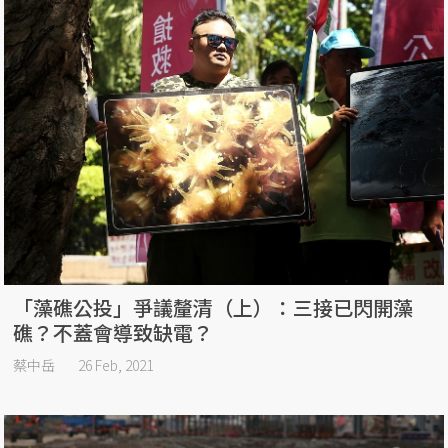
「藻礁公投」爭議釐清（上）：三接已閃開藻
礁？不蓋會導致缺電？
蔡中岳
26 Feb, 2021