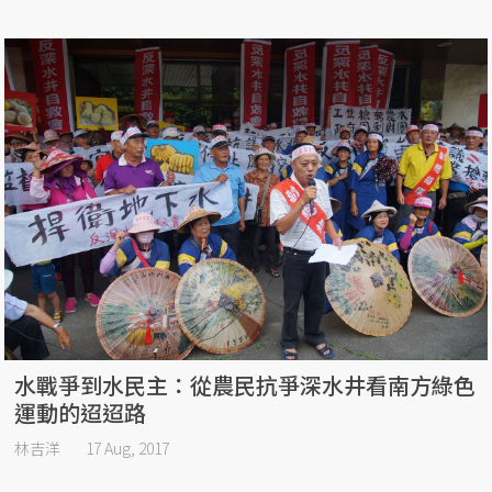
水戰爭到水民主：從農民抗爭深水井看南方綠色
運動的迢迢路
林吉洋
17 Aug, 2017