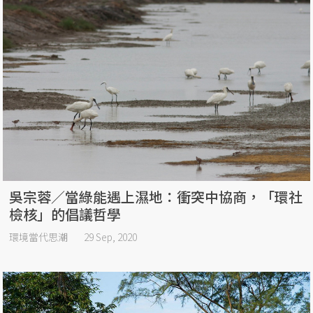
吳宗蓉／當綠能遇上濕地：衝突中協商，「環社
檢核」的倡議哲學
環境當代思潮
29 Sep, 2020