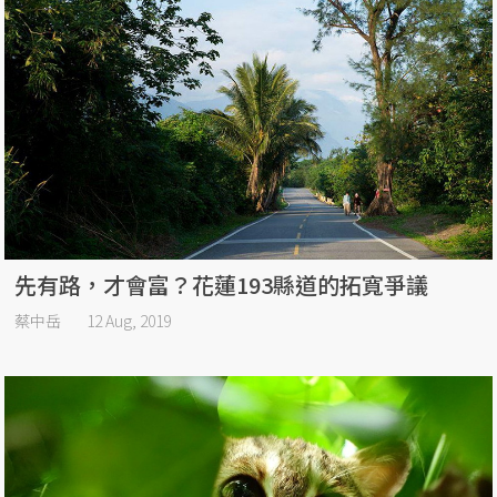
先有路，才會富？花蓮193縣道的拓寬爭議
蔡中岳
12 Aug, 2019