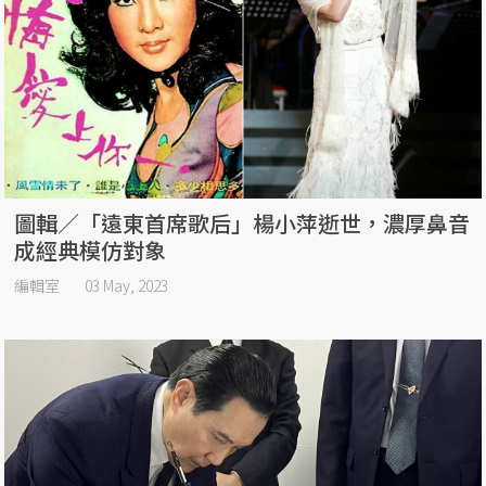
圖輯／「遠東首席歌后」楊小萍逝世，濃厚鼻音
成經典模仿對象
編輯室
03 May, 2023