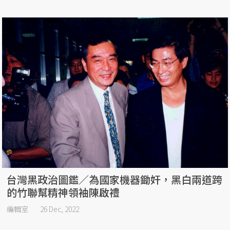
台灣黑政治圖鑑／為國家機器鋤奸，黑白兩道跨
的竹聯幫精神領袖陳啟禮
編輯室
26 Dec, 2022