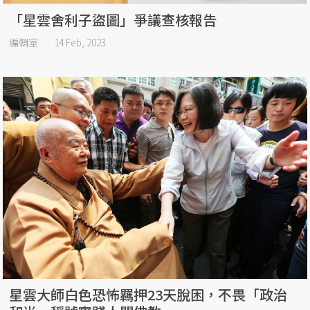
「星雲舍利子盜圖」爭議查核報告
編輯室
14 Feb, 2023
星雲大師白色恐怖羈押23天脫困，不畏「政治