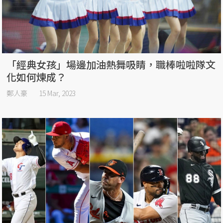
「經典女孩」場邊加油熱舞吸睛，職棒啦啦隊文
化如何煉成？
鄭人豪
15 Mar, 2023