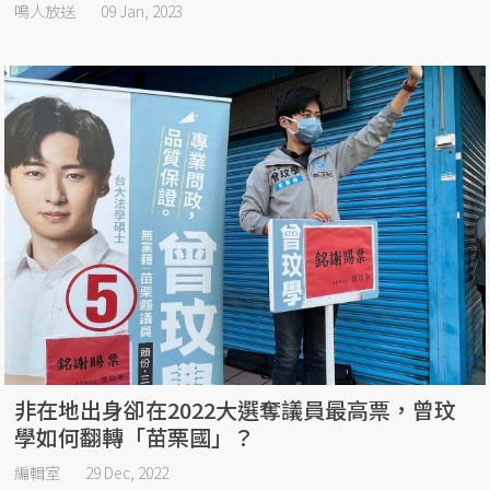
鳴人放送
09 Jan, 2023
非在地出身卻在2022大選奪議員最高票，曾玟
學如何翻轉「苗栗國」？
編輯室
29 Dec, 2022