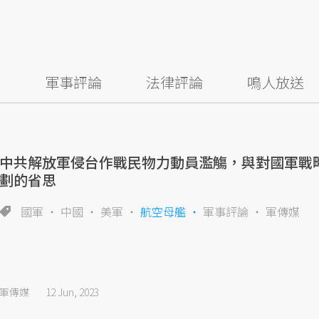
察
軍事評論
法律評論
鳴人放送
中共解放軍侵台作戰民物力動員濫觴，與對國軍戰
劃的省思
國軍
中國
美軍
航空母艦
軍事評論
軍傳媒
軍傳媒
12 Jun, 2023