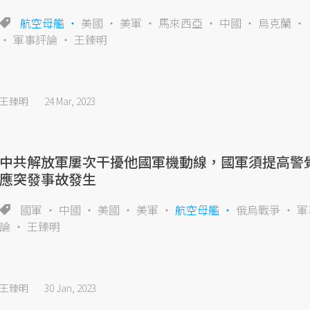
航空母艦
美國
美軍
馬來西亞
中國
烏克蘭
軍事評論
王臻明
王臻明
24 Mar, 2023
中共解放軍屢次干擾他國軍機動線，國軍須提高警
應突發事故發生
國軍
中國
美國
美軍
航空母艦
俄烏戰爭
軍
論
王臻明
王臻明
30 Jan, 2023