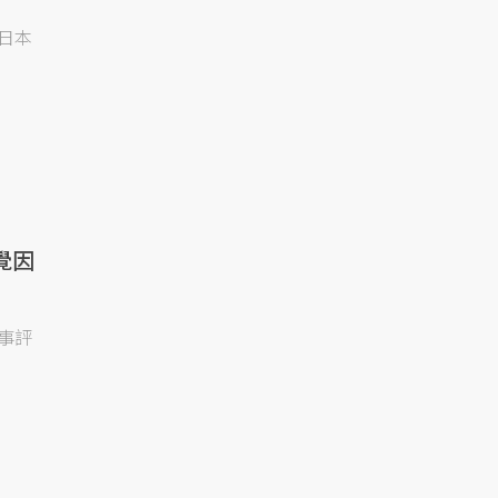
日本
覺因
事評