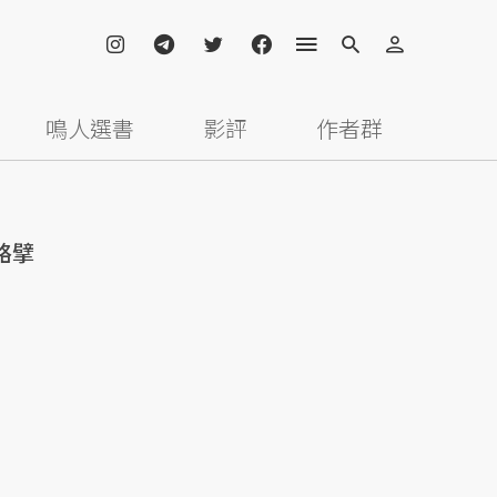
鳴人選書
影評
作者群
略擘