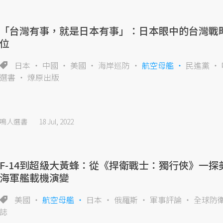
「台灣有事，就是日本有事」：日本眼中的台灣戰
位
日本
中國
美國
海岸巡防
航空母艦
民進黨
選書
燎原出版
鳴人選書
18 Jul, 2022
F-14到超級大黃蜂：從《捍衛戰士：獨行俠》一探
海軍艦載機演變
美國
航空母艦
日本
俄羅斯
軍事評論
全球防
誌