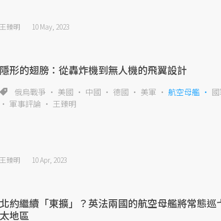
王臻明
10 May, 2023
隱形的翅膀：從轟炸機到無人機的飛翼設計
俄烏戰爭
美國
中國
德國
美軍
航空母艦
國
軍事評論
王臻明
王臻明
10 Apr, 2023
北約繼續「東擴」？英法兩國的航空母艦將常態巡
太地區