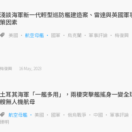
淺談海軍新一代輕型巡防艦建造案、雷達與英國軍
策因素
美國
航空母艦
國軍
烏克蘭
軍事評論
梅復興
梅復興
16 May, 2023
土耳其海軍「一艦多用」，兩棲突擊艦搖身一變全
艘無人機航母
航空母艦
美國
國軍
俄烏戰爭
中國
軍事評論
臻明