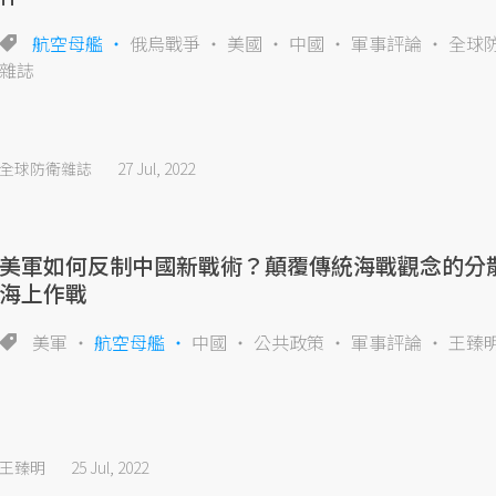
航空母艦
俄烏戰爭
美國
中國
軍事評論
全球
雜誌
全球防衛雜誌
27 Jul, 2022
美軍如何反制中國新戰術？顛覆傳統海戰觀念的分
海上作戰
美軍
航空母艦
中國
公共政策
軍事評論
王臻
王臻明
25 Jul, 2022