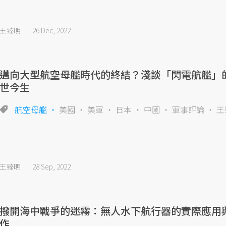
王臻明
26 Dec, 2022
邁向大型航空母艦時代的終結？淺談「閃電航艦」
世今生
航空母艦
美國
美軍
日本
中國
軍事評論
王
王臻明
28 Sep, 2022
撥開海中戰爭的迷霧：無人水下航行器的實際應用
作