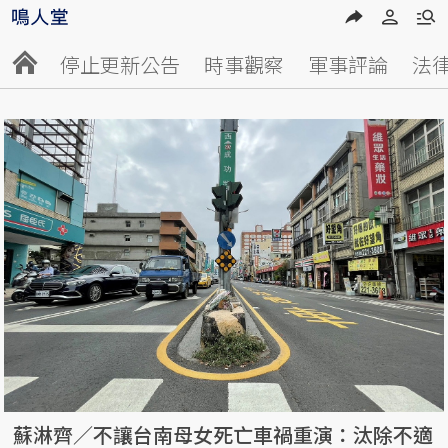
停止更新公告
時事觀察
軍事評論
法
蘇淋齊／不讓台南母女死亡車禍重演：汰除不適