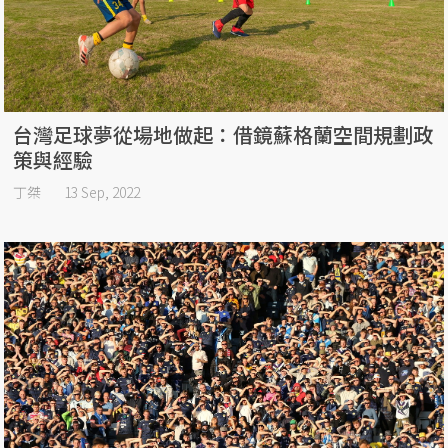
台灣足球夢從場地做起：借鏡蘇格蘭空間規劃政
策與經驗
丁桀
13 Sep, 2022