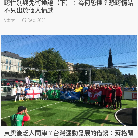
跨性別與免術換證（下）：為何恐懼？恐跨情結
不只出於個人情感
V太太
07 Dec, 2021
東奧後乏人問津？台灣運動發展的借鏡：蘇格蘭