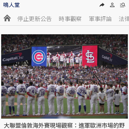
停止更新公告
時事觀察
軍事評論
法
大聯盟倫敦海外賽現場觀察：進軍歐洲市場的野