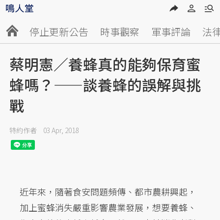
停止更新公告
時事觀察
軍事評論
法
蔡明憲／養蜂真的能夠保育蜜
蜂嗎？——談養蜂的誤解與挑
戰
特約作者
03 Apr, 2018
近年來，隨著食安問題頻傳、都市農耕興起，
加上蜜蜂消失嚴重影響農業發展，想要養蜂、