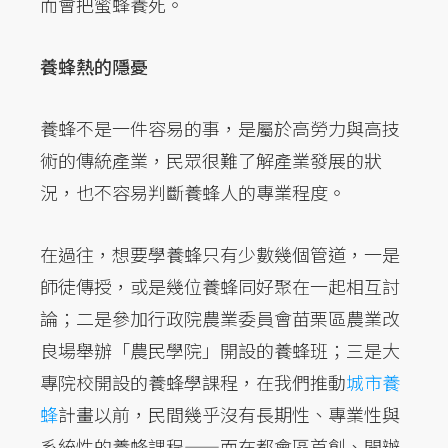
而會把蜜蜂養死。
養蜂熱的隱憂
養蜂不是一件容易的事，是屬於高勞力與高技
術的傳統產業，民眾很難了解產業發展的狀
況，也不容易判斷養蜂人的專業程度。
在過往，想要學養蜂只有少數幾個管道，一是
師徒傳授，或是幾位養蜂同好聚在一起相互討
論；二是參加行政院農業委員會苗栗區農業改
良場舉辦「農民學院」開設的養蜂班；三是大
專院校開設的養蜂學課程，在我們推動
城市養
蜂
計畫以前，民間幾乎沒有長期性、專業性與
系統性的養蜂課程——而在都會區首創、開辦