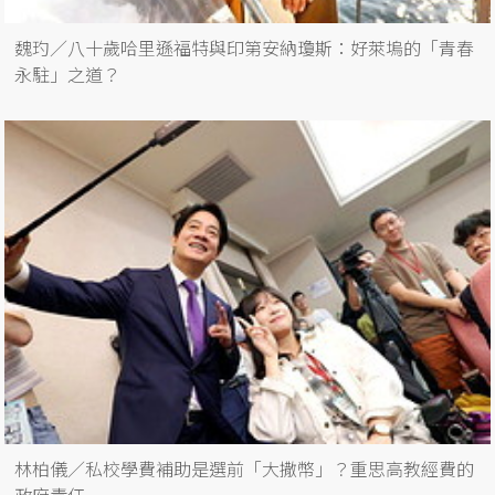
魏玓／八十歲哈里遜福特與印第安納瓊斯：好萊塢的「青春
永駐」之道？
林柏儀／私校學費補助是選前「大撒幣」？重思高教經費的
政府責任