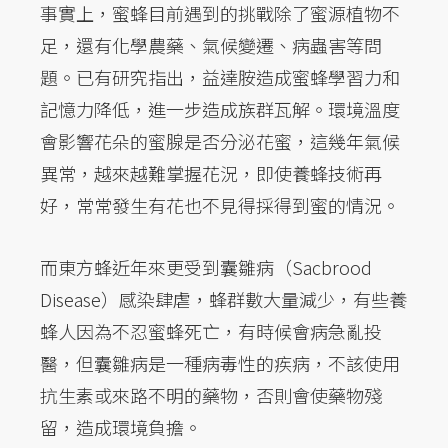
事實上，蜜蜂目前遇到的挑戰除了蜜源植物不
足，還有化學農藥、氣候變遷、病蟲害等問
題。已有研究指出，益達胺造成蜜蜂學習力和
記憶力降低，進一步造成族群瓦解。環境溫度
會影響花朵的蜜腺是否分泌花蜜，這幾年氣候
異常，越來越難掌握花況，即使養蜂技術再
好，常常發生有花也不見得採得到蜜的情況。
而東方蜂近年來更受到囊雛病（Sacbrood
Disease）感染肆虐，蜂群數大量減少，有些養
蜂人因為不忍蜜蜂死亡，有時候會病急亂投
醫，但囊雛病是一種病毒性的疾病，不該使用
抗生素或來路不明的藥物，否則會使藥物殘
留，造成環境負擔。