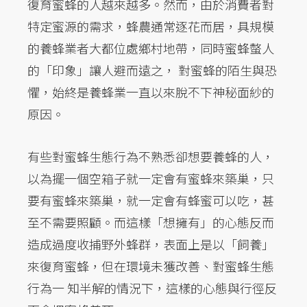
復育蜜蜂的人越來越多。然而，由於消費者對
特定蜜源的需求，蜂農通常逐花而居，具規模
的養蜂業者大都位處鄉村地帶，同時蜜蜂螫人
的「印象」讓人避而遠之， 對蜜蜂的陌生與恐
懼，始終是養蜂業一直以來脫不下神秘面紗的
原因。
有些對蜜蜂生態行為不熟悉卻想要養蜂的人，
以為擺一個空箱子就一定會有蜜蜂來築巢，只
要有蜜蜂來築巢，就一定會有蜂蜜可以吃，甚
至不需要照顧。而這樣「想擁有」的心態反而
造成過度收捕野外蜂群，表面上是以「飼養」
來復育蜜蜂，但在環境未獲改善、對蜜蜂生態
行為一 知半解的情況下，這樣的心態與行徑反