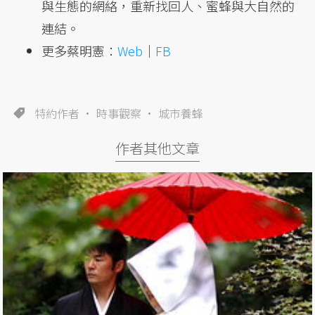
與生態的網絡，重新找回人、蜜蜂與大自然的
連結。
更多蔡明憲：
Web
｜
FB
特約作者
時事觀察
城市養蜂
作者其他文章