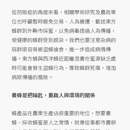
從防險疫的角度來看，相關學術研究及農政單
位也呼籲暫時避免交易、人為搬遷、載送東方
蜂群到外縣市採蜜，以免病毒透過人為傳播，
使健康的蜂群受到感染。我們也要注意染病的
弱群很容易被盜蜂搶食，進一步造成病情傳
播。東方蜂與西洋蜂近距離混養在蜜源缺乏處
時可能會發生盜蜂行為，導致蜂群死傷，增加
病原傳播的風險。
養蜂是把鑰匙，重啟人與環境的關係
蜂產品在農業生產佔很重要的地位，想要養
蜂、採收蜂蜜是人之常情，就像從事都市農耕