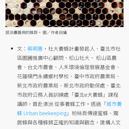
感染囊雛病的蜂群。 圖／作者自攝
文：
蔡明憲
，社大養蜂計畫發起人、臺北市社
區園圃推廣中心顧問、松山社大、 松山區農
會、台北市農會、人禾環境倫理發展基金會、
花蓮樸門永續鄉村學校、臺中市政府農業局、
新北市政府農業局、新北市政府動保處、臺北
市政府公務人員訓練處「臺北e大養蜂」課程
講師，曾赴澳洲 從事養蜂工作。透過「
城市養
蜂 Urban beekeeping
」粉絲頁傳達蜜蜂、獨
居蜂與各種蜂類正確的知識與觀念，建構人文