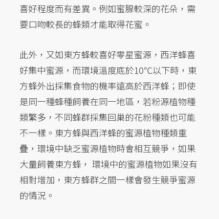
喜好程度而有差異。例如蜜腺較深的花朵，需
要口吻較長的蜂類才能取得花蜜。
此外，又如東方蜂較喜好零星蜜源，西洋蜂喜
好集中蜜源，而環境溫度底於10℃以下時，東
方蜂外出採集食物的機率遠高於西洋蜂；即使
是同一種蜂種飼養在同一地區，若粉源植物種
類繁多，不同蜂群採集回巢的花粉種類也可能
不一樣。東方蜂與西洋蜂的蜜源植物種類重
疊，環境中缺乏蜜源植物時會相互競爭，如果
大量飼養東方蜂， 環境中的蜜源植物如果沒有
相對增加，東方蜂群之間一樣會發生競爭蜜源
的情況。