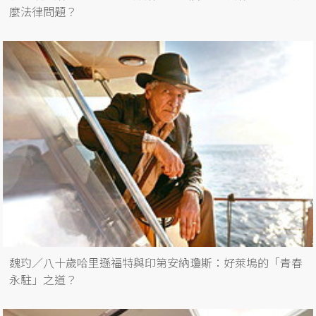
麼法律問題？
魏玓／八十歲哈里遜福特與印第安納瓊斯：好萊塢的「青春
永駐」之道？