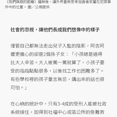
《我們與惡的距離》播映後，讓外界重新思考加害者家屬在犯罪事
件中的位置。 圖／公視提供
社會的忽視，讓他們長成我們想像中的樣子
僅管自己都無法走出兒子入監的陰影，阿杏阿
嬤更擔心的卻是2個孫子女：「小孩總是過得
比大人辛苦。大人被罵一罵就算了，小孩子要
受的指指點點很多，以後找工作也困難多了。
有些學校裡的孩子童言無忌，講出來的話也很
可怕。」
在心納的統計中，只有3-4成的受刑人能被社政
系統接住，如得到社福中心或區公所的急難救