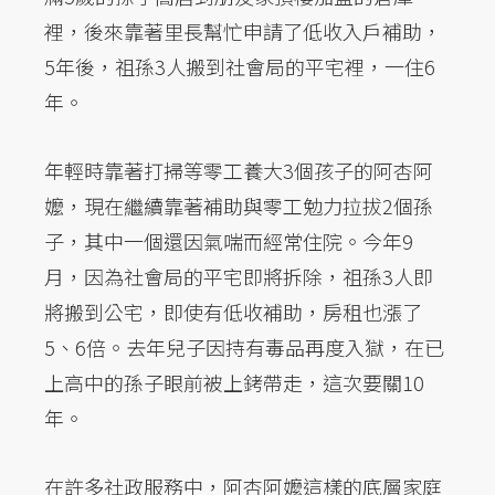
裡，後來靠著里長幫忙申請了低收入戶補助，
5年後，祖孫3人搬到社會局的平宅裡，一住6
年。
年輕時靠著打掃等零工養大3個孩子的阿杏阿
嬤，現在繼續靠著補助與零工勉力拉拔2個孫
子，其中一個還因氣喘而經常住院。今年9
月，因為社會局的平宅即將拆除，祖孫3人即
將搬到公宅，即使有低收補助，房租也漲了
5、6倍。去年兒子因持有毒品再度入獄，在已
上高中的孫子眼前被上銬帶走，這次要關10
年。
在許多社政服務中，阿杏阿嬤這樣的底層家庭