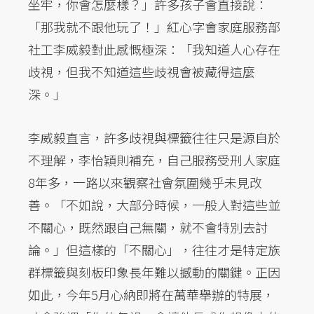
坐牢，你會怎麼樣？」許多孩子會直接說：
「那我就不跟他玩了！」紅心字會家庭服務部
社工李威毅對此感慨極深：「我知道人心存在
歧視，但我不知道這些歧視會被藏得這麼
深。」
李威毅直言，許多歧視與標籤往往只是源自於
不理解，李怡穎則補充，自己服務受刑人家庭
8年多，一路以來觀察社會氛圍幾乎未見改
善。「不如說，大部分時候，一般人對這些並
不關心，既然跟自己無關，就不會特別去討
論。」但這樣的「不關心」，往往才是特定族
群標籤與刻板印象長年難以撼動的關鍵。正因
如此，今年5月心納即將在萬華舉辦的特展，