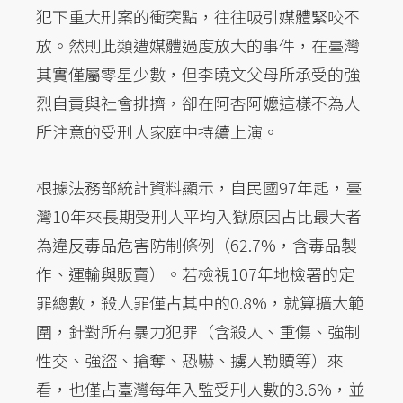
犯下重大刑案的衝突點，往往吸引媒體緊咬不
放。然則此類遭媒體過度放大的事件，在臺灣
其實僅屬零星少數，但李曉文父母所承受的強
烈自責與社會排擠，卻在阿杏阿嬤這樣不為人
所注意的受刑人家庭中持續上演。
根據法務部統計資料顯示，自民國97年起，臺
灣10年來長期受刑人平均入獄原因占比最大者
為違反毒品危害防制條例（62.7%，含毒品製
作、運輸與販賣）。若檢視107年地檢署的定
罪總數，殺人罪僅占其中的0.8%，就算擴大範
圍，針對所有暴力犯罪（含殺人、重傷、強制
性交、強盜、搶奪、恐嚇、擄人勒贖等）來
看，也僅占臺灣每年入監受刑人數的3.6%，並