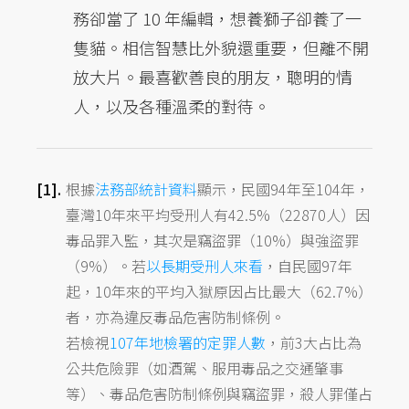
務卻當了 10 年編輯，想養獅子卻養了一
隻貓。相信智慧比外貌還重要，但離不開
放大片。最喜歡善良的朋友，聰明的情
人，以及各種溫柔的對待。
根據
法務部統計資料
顯示，民國94年至104年，
臺灣10年來平均受刑人有42.5%（22870人）因
毒品罪入監，其次是竊盜罪（10%）與強盜罪
（9%）。若
以長期受刑人來看
，自民國97年
起，10年來的平均入獄原因占比最大（62.7%）
者，亦為違反毒品危害防制條例。
若檢視
107年地檢署的定罪人數
，前3大占比為
公共危險罪（如酒駕、服用毒品之交通肇事
等）、毒品危害防制條例與竊盜罪，殺人罪僅占