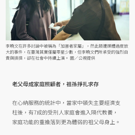
李曉文在許多討論中被稱為「加害者家屬」，然此類遭媒體過度放
大的事件，在臺灣其實僅屬零星少數，但李曉文們所承受的強烈自
責與排擠，卻在社會中持續上演。 圖／公視提供
老父母成家庭照顧者，祖孫掙扎求存
在心納服務的統計中，當家中頓失主要經濟支
柱後，有7成的受刑人家庭會進入隔代教養，
家庭功能的重擔落到更為體弱的祖父母身上。