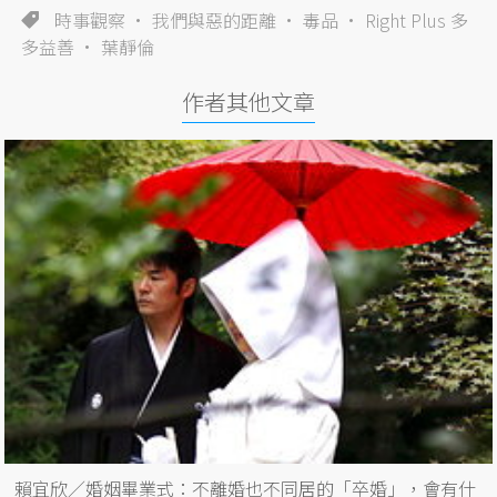
時事觀察
我們與惡的距離
毒品
Right Plus 多
多益善
葉靜倫
作者其他文章
賴宜欣／婚姻畢業式：不離婚也不同居的「卒婚」，會有什