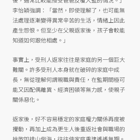
李怡穎強調：「當然，即使理解了，也可能無
法處理逐漸變得異常辛苦的生活，情緒上因此
產生怨恨。但至少在父親返家後，孩子會較能
知道如何跟他相處。」
事實上，受刑人返家往往是家庭的另一個巨大
難關。許多受刑人本身就在破碎的家庭中成
長，無從理解何謂親職與責任，在監期間極可
能又因配偶離異、經濟困頓等無力感，使親子
關係惡化。
返家後，好不容易穩定的家庭權力關係再度被
攪動，再加上成為更生人後重返社會與職場的
挫敗如排山倒海，往往使家庭重建遙遙無期。