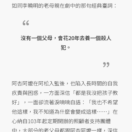
如同李曉明的老母親在劇中的那句經典臺詞：
沒有一個父母，會花20年去養一個殺人
犯。
阿杏阿嬤在阿松入監後，也陷入長時間的自我
疚責與困惑，一方面深信「都是我沒把孩子教
好」，一面卻流著淚喃喃自語：「我也不希望
他這樣，我不知道為什麼會變成這樣……」在
心納自103年起定期開辦的照顧者支持團體
中，大部分的老父母都跟阿杏阿嬤一樣，深信