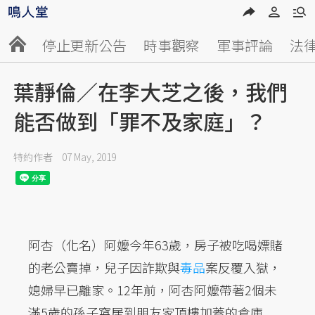
停止更新公告
時事觀察
軍事評論
法
葉靜倫／在李大芝之後，我們
能否做到「罪不及家庭」？
特約作者
07 May, 2019
阿杏（化名）阿嬤今年63歲，房子被吃喝嫖賭
的老公賣掉，兒子因詐欺與
毒品
案反覆入獄，
媳婦早已離家。12年前，阿杏阿嬤帶著2個未
滿5歲的孫子窩居到朋友家頂樓加蓋的倉庫