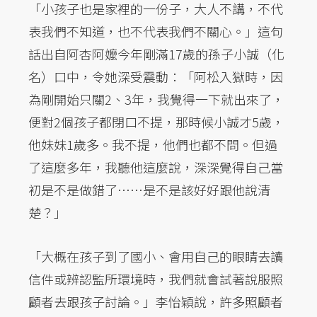
「小孩子也是家裡的一份子，大人不講，不代
表我們不知道，也不代表我們不關心。」這句
話出自阿杏阿嬤今年剛滿17歲的孫子小誠（化
名）口中，令她深受震動：「阿松入獄時，因
為剛開始只關2、3年，我覺得一下就出來了，
便對2個孩子都閉口不提，那時候小誠才5歲，
他妹妹1歲多。我不提，他們也都不問。但過
了這麼多年，我聽他這麼說，深深覺得自己當
初是不是做錯了……是不是該好好跟他說清
楚？」
「大概在孩子到了國小、會用自己的眼睛去讀
信件或辨認監所環境時，我們就會試著說服照
顧者去跟孩子討論。」李怡穎說，許多照顧者