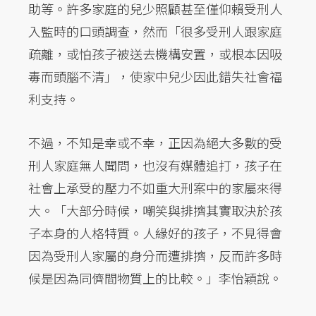
助等。許多家庭的兒少照顧甚至僅仰賴受刑人
入監時的口頭調查，然而「很多受刑人跟家庭
疏離，或怕孩子被送去機構安置，或根本因吸
毒而頭腦不清」，使家中兒少因此錯失社會福
利支持。
不過，不知是幸或不幸，正因為絕大多數的受
刑人家庭無人聞問，也沒有媒體追打，孩子在
社會上承受的壓力不如重大刑案中的家屬來得
大。「大部分時候，嘲笑與排擠其實取決於孩
子本身的人格特質。人緣好的孩子，不見得會
因為受刑人家屬的身分而遭排擠，反而許多時
候是因為同儕間物質上的比較。」李怡穎說。