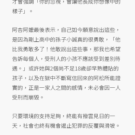
才會強調「你的忽視，會讓他長成你想像中的
樣子」。
阿杏阿嬤最後表示，自己如今願意說出這些，
是因為剛上高中的孫子小誠真的很勇敢，「他
比我勇敢多了！他敢說出這些事，那我也希望
告訴每個人，受刑人的小孩不應該受到差別待
遇。」或許她與2個尚不足18歲卻早熟體貼的
孩子，以及在獄中不斷寫信回來的阿松所能證
實的，正是一家人之間的感情，未必會因一人
受刑而崩毀。
只要環境的支持足夠，終能有撥雲見日的一
天，社會也終有機會遏止犯罪的反覆與滑坡。