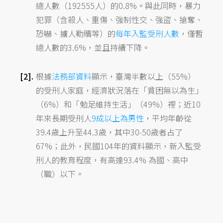
總人數（192555人）的0.8%。與此同時，暴力
犯罪（含殺人、重傷、強制性交、強盜、搶奪、
恐嚇、擄人勒贖等）的
每年入監受刑人數
，僅暫
總人數的3.6%，並且持續下降。
根據
法務部資料
顯示，臺灣半數以上（55%）
的受刑人家庭，經濟狀況落在「貧困無以為生」
（6%）和「勉足維持生活」（49%）裡；近10
年來長期受刑人
9成以上為男性
，平均年齡從
39.4歲上升至44.3歲，其中30-50歲者占了
67%；此外，民國104年的資料顯示，新入監受
刑人的教育程度，有高達93.4% 為國、高中
（職）以下。