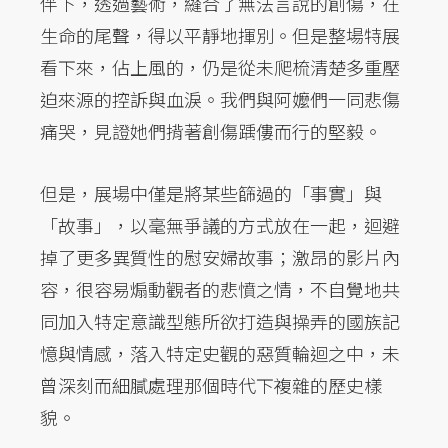
伴下，透過藝術，縫合了無法言說的創傷，在
生命的尾聲，得以平靜地揮別。但是整場特展
看下來，佔上風的，仍是從未爬梳清楚多重壓
迫來源的控訴與血淚。我們與阿嬤們一同悲傷
痛哭，見證她們揹著創傷踽僂而行的堅毅。
但是，展場中僅是將某些篩過的「事實」與
「故事」，以毫無爭議的方式放在一起，迴避
掉了更多異質性的慰安婦故事；激昂的影片內
容，很容易煽動觀者的悲憤之情，不自覺地共
同加入特定意識型態所欲打造與操弄的國族記
憶與情感，落入特定史觀的惡質輪迴之中，未
曾深刻而細膩處理那個時代下複雜的歷史樣
貌。