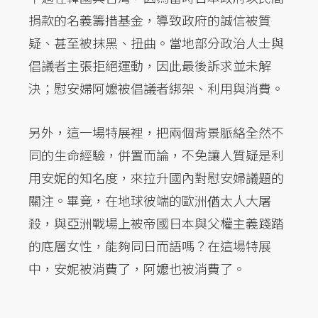
捐款的名義籌措基金，導致政府的誠信被質
疑、甚至被抹黑、扭曲。當地部分政治人士與
倡議者主張拒絕運動，因此最後訴求並未解
決；慰安婦阿嬤被倡議者綁架、利用與消費。
另外，這一場特展裡，把兩個背景脈絡全然不
同的生命經驗，併置而論，不免讓人質疑是利
用安妮的知名度，來拉升國內對慰安婦議題的
關注。畢竟，在地球彼端的歐洲偤太人大屠
殺，與亞洲戰場上被帝國日本與父權主義踐踏
的底層女性，能夠同日而語嗎？在這場特展
中，安妮被消費了，阿嬤也被消費了。