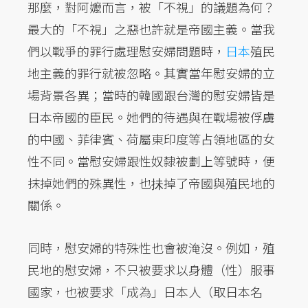
那麼，對阿嬤而言，被「不視」的議題為何？
最大的「不視」之惡也許就是帝國主義。當我
們以戰爭的罪行處理慰安婦問題時，
日本
殖民
地主義的罪行就被忽略。其實當年慰安婦的立
場背景各異；當時的韓國跟台灣的慰安婦皆是
日本帝國的臣民。她們的待遇與在戰場被俘虜
的中國、菲律賓、荷屬東印度等占領地區的女
性不同。當慰安婦跟性奴隸被劃上等號時，便
抹掉她們的殊異性，也抺掉了帝國與殖民地的
關係。
同時，慰安婦的特殊性也會被淹沒。例如，殖
民地的慰安婦，不只被要求以身體（性）服事
國家，也被要求「成為」日本人（取日本名