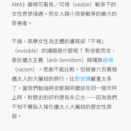
AMA》展裡可看見／可視（visible）戰爭下的
女性悲慘境遇。而女人與小孩是戰爭的最大的
受害者。
不過，高舉女性為主體的書寫卻「不視」
（invisible）的議題是什麼呢？ 對安妮而言，
是反偤太主義（anti-Semitism）與種族
歧視
（racism）。悲劇不能比較，但殺害六百萬個
偤太人的大屠殺的罪行，比
慰安婦
嚴重太多
了。當我們勉強將安妮與阿嬤放在同一個天秤
上時，對歷史的評判便有失公允——因為我們
不知不覺陷入矮化偤太人大屠殺的歷史性罪
惡。