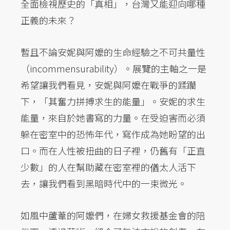
全面檢視歷史的「真相」，台灣又能迎向哪種
正義的未來？
暫且不論安妮與阿嬤的生命經驗之不可共量性
（incommensurability）。展覽的主軸之一是
希望讓我們看見，安妮與阿嬤在戰爭的蹂躪
下，「其奮力拼搏求生的能量」。安妮的求生
能量，來自於她書寫的力量。在受迫害而必須
躲在密室中的恐怖年代，寫作成為她盼望的出
口。而在人性被扭曲的日子裡，仍舊有「正直
少數」的人在幫助藏在密室裡的偤太人活下
去，讓我們看到黑暗時代中的一束微光。
如風中蘆葦的阿嬤們，在婦女救援基金會的陪