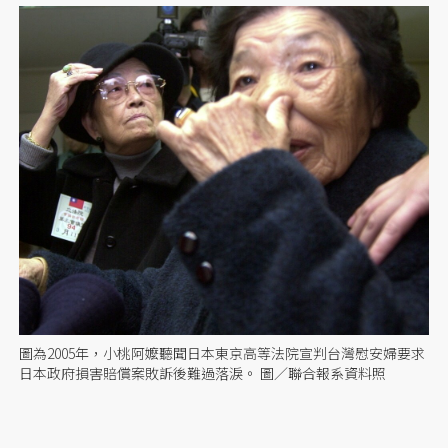
圖為2005年，小桃阿嬤聽聞日本東京高等法院宣判台灣慰安婦要求
日本政府損害賠償案敗訴後難過落淚。 圖／聯合報系資料照