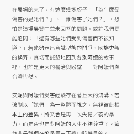
在展場的末了，有這麼幾塊板子：「為什麼受
傷害的是她們？」、「誰傷害了她們？」，恐
怕是這場展覽中並未回答的問題。或許我們更
能追問：「還有哪些她們受到傷害而不被知
道？」若能夠走出意識型態的鬥爭、國族史觀
的操弄，真切而誠懇地回到各別阿嬤的故事
裡，也許是更大的醫治與盼望——對阿嬤們與
台灣皆然。
安妮與阿嬤們受害經驗存在著巨大的鴻溝。若
強制以「她們」為一整體而視之，無視彼此根
本上的差異，將又會是再一次失憶／義的暴
力，而是否也是對阿嬤的人生不夠尊重？。這
並非是我們在追尋歷史正義中所樂見的。