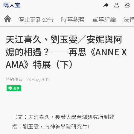
停止更新公告
時事觀察
軍事評論
法
天江喜久、劉玉雯／安妮與阿
嬤的相遇？——再思《ANNE X
AMA》特展（下）
特約作者
08 May, 2019
（文：天江喜久，長榮大學台灣研究所副教
授；劉玉雯，南神神學院研究生）