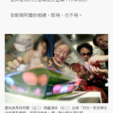
安妮與阿嬤的相遇，既視，也不視。
圖為吳秀妹阿嬤（左二）與盧滿妹（右二）出席「月光─慰安婦生
命故事影像展」揭幕記者會。 圖／聯合報系資料照