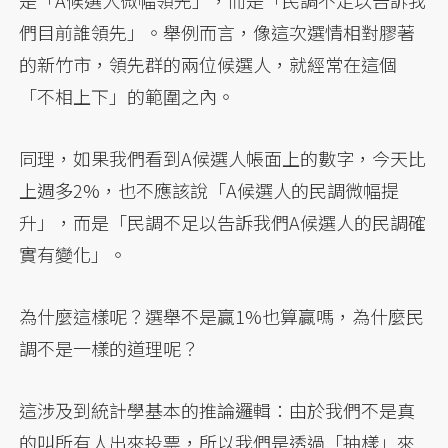
是「A候選人微幅領先」，而是「民調不足以告訴我
們目前誰領先」。舉例而言，像這次選情相對膠著
的新竹市，領先群的兩位候選人，就經常在這個
「不相上下」的範圍之內。
同理，如果我們看到A候選人帳面上的數字，今天比
上週多2%，也不應該說「A候選人的民調微幅提
升」，而是「民調不足以告訴我們A候選人的民調確
實有變化」。
為什麼這樣呢？選舉不是贏1%也算贏嗎，為什麼民
調不是一樣的道理呢？
這涉及到統計學基本的推論邏輯：由於我們不是真
的叫所有人出來投票，所以我們是透過「抽樣」來