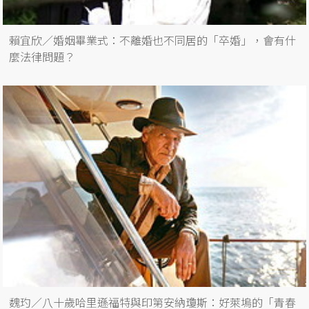
賴宜欣／婚姻畢業式：不離婚也不同居的「卒婚」，會有什
麼法律問題？
魏玓／八十歲哈里遜福特與印第安納瓊斯：好萊塢的「青春