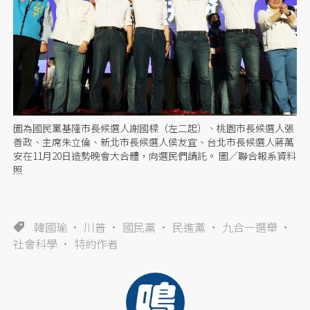
圖為國民黨基隆市長候選人謝國樑（左二起）、桃園市長候選人張
善政、主席朱立倫、新北市長候選人侯友宜、台北市長候選人蔣萬
安在11月20日造勢晚會大合體，向選民們請託。 圖／聯合報系資料
照
韓國瑜
川普
國民黨
民進黨
九合一選舉
社會科學
特約作者