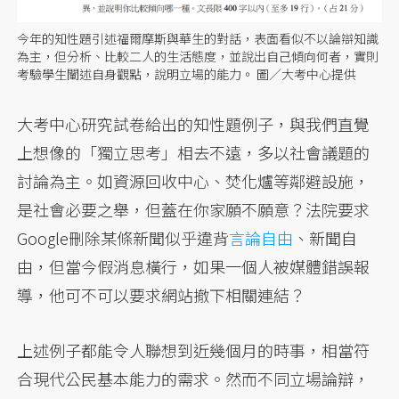
今年的知性題引述福爾摩斯與華生的對話，表面看似不以論辯知識
為主，但分析、比較二人的生活態度，並說出自己傾向何者，實則
考驗學生闡述自身觀點，說明立場的能力。 圖／大考中心提供
大考中心研究試卷給出的知性題例子，與我們直覺
上想像的「獨立思考」相去不遠，多以社會議題的
討論為主。如資源回收中心、焚化爐等鄰避設施，
是社會必要之舉，但蓋在你家願不願意？法院要求
Google刪除某條新聞似乎違背
言論自由
、新聞自
由，但當今假消息橫行，如果一個人被媒體錯誤報
導，他可不可以要求網站撤下相關連結？
上述例子都能令人聯想到近幾個月的時事，相當符
合現代公民基本能力的需求。然而不同立場論辯，