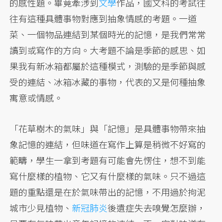
的感性題。畢竟牽涉到
文學
作品，國文科的考試往
往有這種具體事物對應到抽象情感的考題。一道
菜、一個物品連結到某個時光的記憶，是我們常常
讀到或寫作的方向。大考題不論是季節的感思、如
果我有新冰箱都屬於這種模式，測驗的是季節與感
受的連結、冰箱冰藏的事物，代表的又是何種抽象
寓意或情感。
「花草樹木的氣味」與「記憶」是具體事物帶來抽
象記憶的連結，但味道在寫作上算是稍微不好寫的
範疇，學生一拿到考題有可能會先愣住，想不到能
寫什麼樣的植物、它又有什麼樣的氣味。只不過這
題的重點還是在於氣味帶出的記憶，不用過於拘泥
城市少見植物、
新冠肺炎
後遺症失去嗅覺怎麼辦，