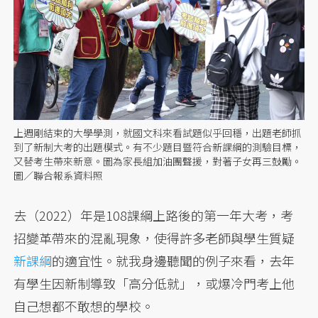
上週剛結束的大學學測，就國文科來看試題似乎回穩，出題老師抓
到了新制大考的出題模式。有不少題目暨符合新課綱的測驗目標，
又替考生帶來新意。圖為家長組加油團聲援，對著子女再三鼓勵。
圖／聯合報系資料照
去（2022）年是108課綱上路後的第一年大考，考
招變革帶來的混亂現象，使得許多老師與學生質疑
新課綱
的適宜性。就我身邊聽聞的例子來看，去年
有學生因新制導致「高分低就」，或爆冷門考上他
自己想都不敢想的學校。