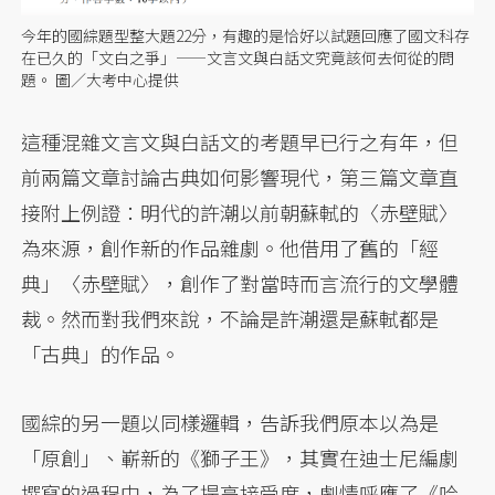
今年的國綜題型整大題22分，有趣的是恰好以試題回應了國文科存
在已久的「文白之爭」——文言文與白話文究竟該何去何從的問
題。 圖／大考中心提供
這種混雜文言文與白話文的考題早已行之有年，但
前兩篇文章討論古典如何影響現代，第三篇文章直
接附上例證：明代的許潮以前朝蘇軾的〈赤壁賦〉
為來源，創作新的作品雜劇。他借用了舊的「經
典」〈赤壁賦〉，創作了對當時而言流行的文學體
裁。然而對我們來說，不論是許潮還是蘇軾都是
「古典」的作品。
國綜的另一題以同樣邏輯，告訴我們原本以為是
「原創」、嶄新的《獅子王》，其實在迪士尼編劇
撰寫的過程中，為了提高接受度，劇情呼應了《哈