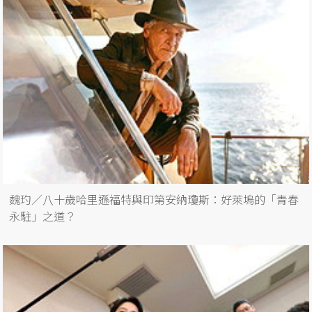
魏玓／八十歲哈里遜福特與印第安納瓊斯：好萊塢的「青春
永駐」之道？