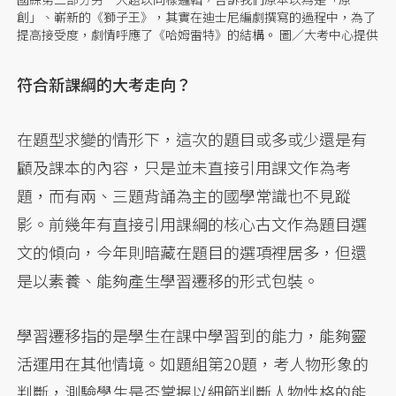
創」、嶄新的《獅子王》，其實在迪士尼編劇撰寫的過程中，為了
提高接受度，劇情呼應了《哈姆雷特》的結構。 圖／大考中心提供
符合新課綱的大考走向？
在題型求變的情形下，這次的題目或多或少還是有
顧及課本的內容，只是並未直接引用課文作為考
題，而有兩、三題背誦為主的國學常識也不見蹤
影。前幾年有直接引用課綱的核心古文作為題目選
文的傾向，今年則暗藏在題目的選項裡居多，但還
是以素養、能夠產生學習遷移的形式包裝。
學習遷移指的是學生在課中學習到的能力，能夠靈
活運用在其他情境。如題組第20題，考人物形象的
判斷，測驗學生是否掌握以細節判斷人物性格的能