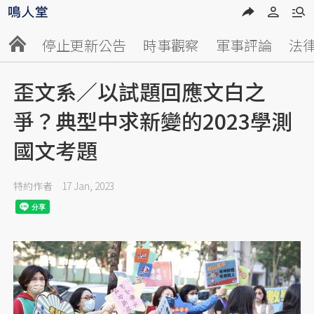
停止更新公告
時事觀察
軍事評論
法
歪文系／以試題回應文白之
爭？典型中求新變的2023學測
國文考題
特約作者
17 Jan, 2023