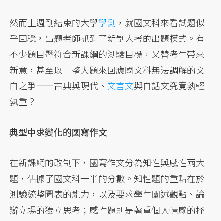
然而上週剛結束的大學
學測
，就國文科來看試題似
乎回穩，出題老師抓到了新制大考的出題模式。有
不少題目暨符合新課綱的測驗目標，又替考生帶來
新意，甚至以一整大題來回應國文科無法調解的文
白之爭——古典與現代、
文言文
與白話文究竟孰輕
孰重？
典型中求變化的國寫作文
在新課綱的改制下，國寫作文分為知性與感性兩大
題，佔據了國文科一半的分數。知性題的重點在於
測驗統整圖表的能力，以及要求學生闡述觀點、論
辯立場的獨立思考；感性題則是著重個人情感的抒