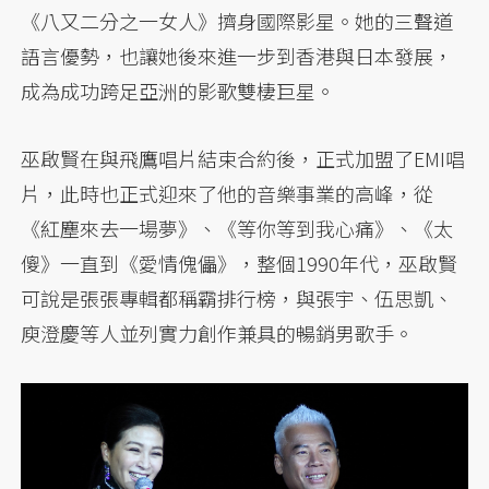
《八又二分之一女人》擠身國際影星。她的三聲道
語言優勢，也讓她後來進一步到香港與日本發展，
成為成功跨足亞洲的影歌雙棲巨星。
巫啟賢在與飛鷹唱片結束合約後，正式加盟了EMI唱
片，此時也正式迎來了他的音樂事業的高峰，從
《紅塵來去一場夢》、《等你等到我心痛》、《太
傻》一直到《愛情傀儡》，整個1990年代，巫啟賢
可說是張張專輯都稱霸排行榜，與張宇、伍思凱、
庾澄慶等人並列實力創作兼具的暢銷男歌手。