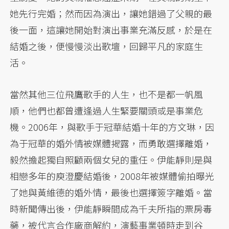
她先行完婚；然而因為演出，讓她錯過了父親的最
後一面，這讓她開始對演出事業充滿反感，於是在
結婚之後，便慢慢淡出歌壇，回歸平凡的家庭生
活。
當然其他三位飛鷹歌手的人生，也不是都一帆風
順，他們也都曾遭逢過人生緊要關頭或是事業危
機。2006年，與歌手于冠華結婚十年的方文琳，因
為于冠華的婚外情被媒體揭露，而勇敢選擇離婚，
毅然擔起獨自照顧兩個女兒的重任。伊能靜則是與
相戀多年的庾澄慶結婚後，2008年被媒體偷拍曝光
了她與黃維德的婚外情，最後也選擇簽字離婚。當
時新聞傳出後，伊能靜瞬間成為千夫所指的票房毒
藥，被代言合作廠商解約，演藝事業頓時走到谷