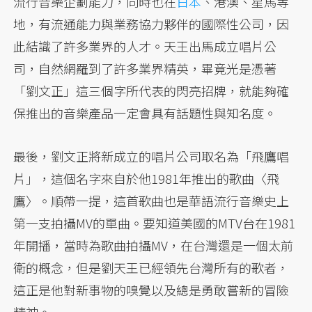
流行音樂企劃能力，同時也在
日本
、港澳、星馬等
地，有流通能力與業務協力夥伴的國際性公司，因
此結識了許多業界的人才。天王出馬成立唱片公
司，自然網羅到了許多業界精英，畢竟光是憑著
「劉文正」這三個字所代表的閃亮招牌，就能夠確
保推出的音樂產品一定會具有話題性與知名度。
最後，劉文正將新成立的唱片公司取名為「飛鷹唱
片」，這個名字來自於他1981年推出的歌曲〈飛
鷹〉。順帶一提，這首歌曲也是華語流行音樂史上
第一支拍攝MV的單曲。要知道美國的MTV台在1981
年開播，當時為歌曲拍攝MV，在台灣還是一個太前
衛的概念，但是劉天王已經領先台灣所有的歌者，
這正是他對新事物的嗅覺以及總是勇敢嘗新的冒險
精神。