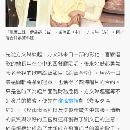
「飛鷹三姝」伊能靜（右）、裘海正（中）、方文琳（左）。 圖／
聯合報系資料照
先從方文琳談起，方文琳來自中部的彰化，喜歡唱
歌的她長年在台中的西餐廳駐唱，後來她鼓起勇氣
報名台視的歌唱綜藝節目《綜藝金榜》，居然一口
氣過關斬將拿到冠軍，也獲得了四海唱片的合約。
只是當時四海唱片面臨財務危機，方文琳遲遲等不
到發片的機會，便先在
瓊瑤
電視
劇《幾度夕陽
紅》、《煙雨濛濛》以及洗髮精廣告中露臉。清新
的氣質與姣好的五官就這樣獲得了劉文正的注意，
於是網羅她成為了才新成立飛鷹唱片的簽約歌手。