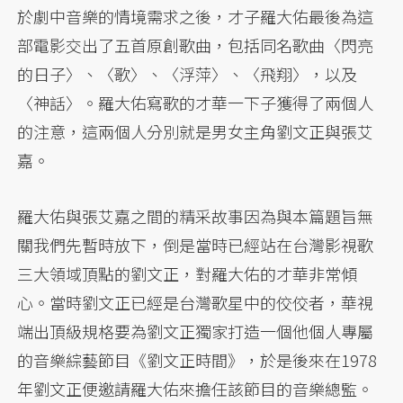
於劇中音樂的情境需求之後，才子羅大佑最後為這
部電影交出了五首原創歌曲，包括同名歌曲〈閃亮
的日子〉、〈歌〉、〈浮萍〉、〈飛翔〉，以及
〈神話〉。羅大佑寫歌的才華一下子獲得了兩個人
的注意，這兩個人分別就是男女主角劉文正與張艾
嘉。
羅大佑與張艾嘉之間的精采故事因為與本篇題旨無
關我們先暫時放下，倒是當時已經站在台灣影視歌
三大領域頂點的劉文正，對羅大佑的才華非常傾
心。當時劉文正已經是台灣歌星中的佼佼者，華視
端出頂級規格要為劉文正獨家打造一個他個人專屬
的音樂綜藝節目《劉文正時間》，於是後來在1978
年劉文正便邀請羅大佑來擔任該節目的音樂總監。