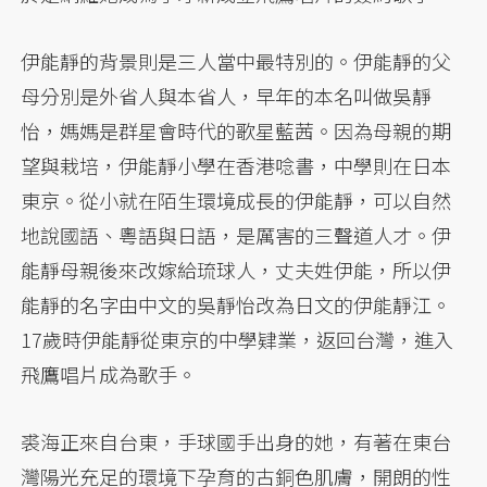
伊能靜的背景則是三人當中最特別的。伊能靜的父
母分別是外省人與本省人，早年的本名叫做吳靜
怡，媽媽是群星會時代的歌星藍茜。因為母親的期
望與栽培，伊能靜小學在香港唸書，中學則在日本
東京。從小就在陌生環境成長的伊能靜，可以自然
地說國語、粵語與日語，是厲害的三聲道人才。伊
能靜母親後來改嫁給琉球人，丈夫姓伊能，所以伊
能靜的名字由中文的吳靜怡改為日文的伊能靜江。
17歲時伊能靜從東京的中學肄業，返回台灣，進入
飛鷹唱片成為歌手。
裘海正來自台東，手球國手出身的她，有著在東台
灣陽光充足的環境下孕育的古銅色肌膚，開朗的性