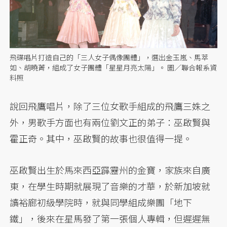
飛碟唱片打造自己的「三人女子偶像團體」，選出金玉嵐、馬萃
如、胡曉菁，組成了女子團體「星星月亮太陽」。 圖／聯合報系資
料照
說回飛鷹唱片，除了三位女歌手組成的飛鷹三姝之
外，男歌手方面也有兩位劉文正的弟子：巫啟賢與
霍正奇。其中，巫啟賢的故事也很值得一提。
巫啟賢出生於馬來西亞霹靂州的金寶，家族來自廣
東，在學生時期就展現了音樂的才華，於新加坡就
讀裕廊初級學院時，就與同學組成樂團「地下
鐵」，後來在星馬發了第一張個人專輯，但遲遲無