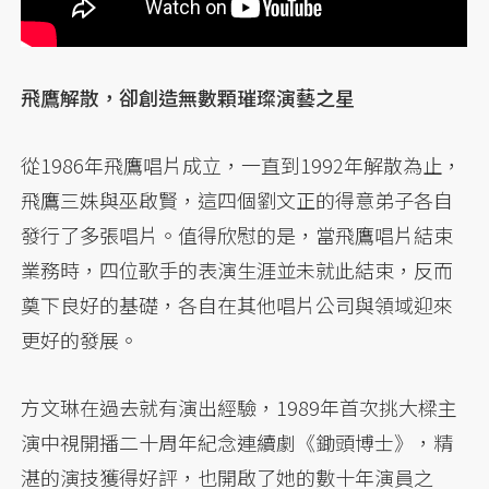
飛鷹解散，卻創造無數顆璀璨演藝之星
從1986年飛鷹唱片成立，一直到1992年解散為止，
飛鷹三姝與巫啟賢，這四個劉文正的得意弟子各自
發行了多張唱片。值得欣慰的是，當飛鷹唱片結束
業務時，四位歌手的表演生涯並未就此結束，反而
奠下良好的基礎，各自在其他唱片公司與領域迎來
更好的發展。
方文琳在過去就有演出經驗，1989年首次挑大樑主
演中視開播二十周年紀念連續劇《鋤頭博士》，精
湛的演技獲得好評，也開啟了她的數十年演員之