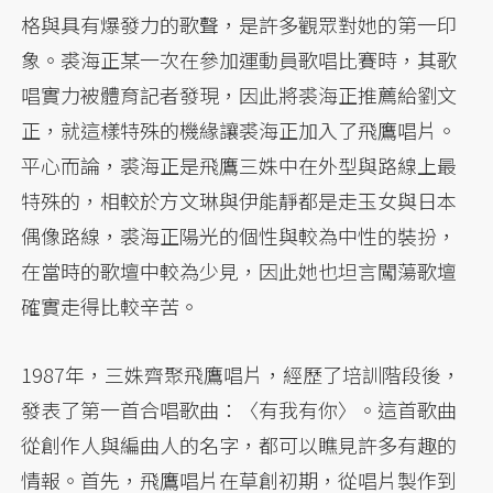
格與具有爆發力的歌聲，是許多觀眾對她的第一印
象。裘海正某一次在參加運動員歌唱比賽時，其歌
唱實力被體育記者發現，因此將裘海正推薦給劉文
正，就這樣特殊的機緣讓裘海正加入了飛鷹唱片。
平心而論，裘海正是飛鷹三姝中在外型與路線上最
特殊的，相較於方文琳與伊能靜都是走玉女與日本
偶像路線，裘海正陽光的個性與較為中性的裝扮，
在當時的歌壇中較為少見，因此她也坦言闖蕩歌壇
確實走得比較辛苦。
1987年，三姝齊聚飛鷹唱片，經歷了培訓階段後，
發表了第一首合唱歌曲：〈有我有你〉。這首歌曲
從創作人與編曲人的名字，都可以瞧見許多有趣的
情報。首先，飛鷹唱片在草創初期，從唱片製作到