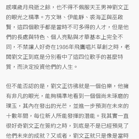
感嘆歲月飛逝之餘，也不得不佩服天王男神劉文正
的眼光之精準。方文琳、伊能靜、裘海正與巫啟
賢，這四個歌手都是當時不可多得的人才，但是他
們的長處與特色、個人亮點與才華基本上完全不
同，不禁讓人好奇在1986年飛鷹唱片草創之時，老
闆劉文正到底是分別看中了這四位歌手的甚麼特
質，而決定投資他們的人生。
但不能否認的是，劉文正彷彿就是一個伯樂，他擁
有非凡的眼光，能夠精準地看到一個個尚未琢磨的
璞玉，其內在發出的光芒，並進一步預測在未來的
十數年間，每位新人所能發揮的潛能。我其實一直
很好奇劉文正在簽約之時，到底是不是已經預見了
他們未來的成就？又或者，劉文正就只是像是當時