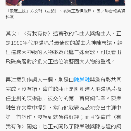
「飛鷹三姝」方文琳（左起）、裘海正及伊能靜。 圖／聯合報系資
料照
其次，〈有我有你〉這首歌的作曲人與編曲人，正
是1980年代飛碟唱片最倚仗的編曲大神陳志遠，請
出這樣大神級的人物來為飛鷹三姝寫歌，可以看出
飛碟高層對於劉文正這位演藝圈大人物的重視。
再注意到作詞人一欄，則是由
陳樂融
與詹育彰共同
完成。沒有錯，這首歌曲正是剛剛進入飛碟唱片擔
任企劃的陳樂融，被交付的第一首寫詞作業。陳樂
融曾在文章中提到，當時他戰戰兢兢地交出生涯中
第一首詞作，沒想到就獲得好評；而且從這首〈有
我有你〉開始，也正式開啟了陳樂融與陳志遠的詞