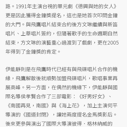
路。1991年主演台視的單元劇《德興與她的女人》
更是因此獲得金鐘獎提名，這也是她首次叩問金鐘
的大門。與飛鷹唱片結束合約後方文琳繼續與新笛
唱片、上華唱片簽約，但隨著歌手的生命週期自然
結束，方文琳的演藝重心過渡到了戲劇，更在2005
年得到了金鐘獎的肯定。
伊能靜則是在飛鷹時代已經有與飛碟唱片合作的機
緣，飛鷹解散後就順勢加盟飛碟唱片，歌唱事業再
展高峰。另一方面，在偶然的機緣下，伊能靜與國
際名導侯孝賢合作了三部電影：《好男好女》、
《南國再見，南國》與《海上花》，加上主演何平
導演的《國道封閉》，讓她兩度提名金馬獎影后。
後來更參與演出了國際大導演彼得．格林納威的