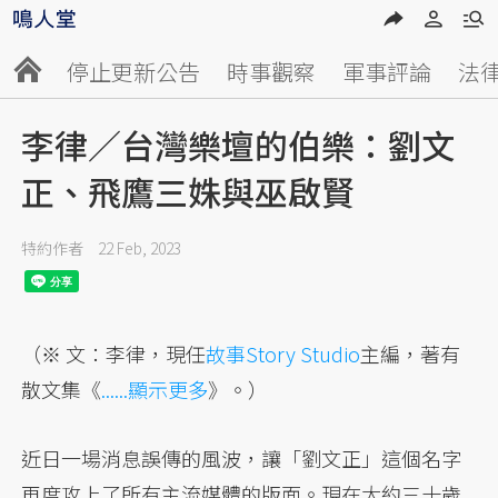
停止更新公告
時事觀察
軍事評論
法
李律／台灣樂壇的伯樂：劉文
正、飛鷹三姝與巫啟賢
特約作者
22 Feb, 2023
（※ 文：李律，現任
故事Story Studio
主編，著有
散文集《
......顯示更多
》。）
近日一場消息誤傳的風波，讓「劉文正」這個名字
再度攻上了所有主流媒體的版面。現在大約三十歲