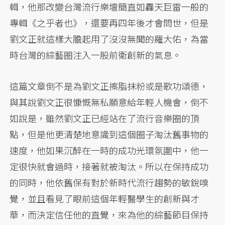
輯，他那改變台灣流行樂壇簡直如轟天巨雷一般的
專輯《之乎者也》，還要再四年後才會問世，但是
劉文正就這樣大膽起用了沒沒無聞的羅大佑，為當
時台灣的綜藝圈注入一股前衛創新的氣息。
這篇文章倒不是為劉文正擦脂抹粉或是歌功頌德，
與其說劉文正很慷慨無私願意給年輕人機會，倒不
如說是，雖然劉文正已經站在了流行音樂圈的頂
點，但是他更清楚地意識到這個圈子淘汰舊事物的
速度，他如果沉醉在一時的成功光環氛圍中，他一
定很快就會過時，接著就被淘汰。所以在保持成功
的同時，他依舊保有對於新時代流行趨勢的敏銳嗅
覺，並且看見了眼前這個年輕醫學生的創新與才
華，而決定信任他的直覺，來為他的綜藝節目保持