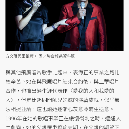
方文琳與巫啟賢。 圖／聯合報系資料照
與其他飛鷹唱片歌手比起來，裘海正的事業之路比
較辛苦。她在與飛鷹唱片結束合約後，與上華唱片
合作，也推出過生涯代表作〈愛我的人和我愛的
人〉，但是比起同門師兄姊妹的演藝成就，似乎無
法相提並論，這也讓她逐漸心灰意冷萌生退意。
1996年在她的歌唱事業正在緩慢衝刺之時，遭逢人
生劇變，她的父親罹患癌症末期，在父親的期望下