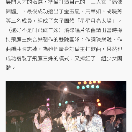
展開人才的海選，準備打造自己的「三人女子偶像
團體」，最後成功選出了金玉嵐、馬萃如、胡曉菁
等三名成員，組成了女子團體「星星月亮太陽」。
（還好不是叫飛碟三姝）飛碟唱片依舊請出當時操
持飛鷹三姝音樂製作的雙陳團隊：作詞陳樂融、作
曲編曲陳志遠，為她們量身訂做主打歌曲，果然也
成功複製了飛鷹三姝的模式，又捧紅了一組少女團
體。