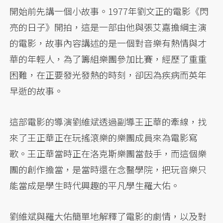
開始前先講一個小故事。1977年劉文正的電影《閃
亮的日子》開拍，這是一部由他與張艾嘉擔綱主演
的電影，故事內容講述的是一個對音樂有熱情與才
華的年輕人，為了籌組樂團參加比賽，經歷了重重
困難，在正要發光發熱的時刻，卻因為疾病而英年
早逝的故事。
這部電影的導演劉維斌透過副導王正華的牽線，找
來了王正華正在玩搖滾樂的樂團成員來為電影寫
歌。王正華當時正在洛克斯樂團當鼓手，而這個樂
團的創作擔當，是當時還在念醫學院，把玩音樂只
能當成是學生時代興趣的平凡學生羅大佑。
劉維斌與羅大佑簡單地解釋了電影的劇情，以及對