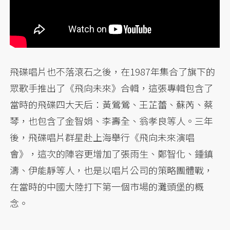
飛碟唱片也不落滾石之後，在1987年集合了旗下的
眾歌手推出了《飛向未來》合輯，這張專輯包含了
當時的飛碟四大天后：黃鶯鶯、王芷蕾、蘇芮、蔡
琴，也包含了金智娟、李壽全、翁孝良等人。三年
後，飛碟唱片群星赴上海舉行《飛向未來演唱
會》，這次的陣容更增加了張雨生、鄭智化、鍾鎮
濤、伊能靜等人，也是以唱片公司的策略團體戰，
在當時的中國大陸打下第一個市場的灘頭堡的概
念。