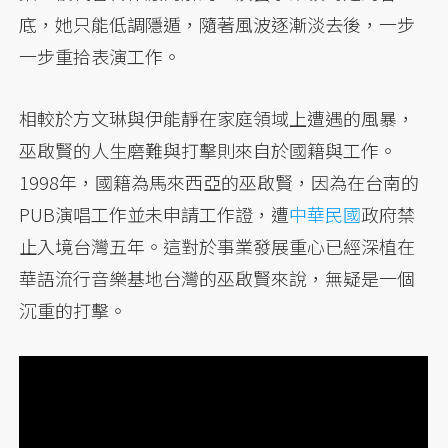
底，她只能低調隱遁，隨著風波逐漸淡去後，一步
一步重拾表演工作。
相較於方文琳與伊能靜在家庭領域上遭遇的風暴，
巫啟賢的人生磨難與打擊則來自於國籍與工作。
1998年，國籍為馬來西亞的巫啟賢，因為在台南的
PUB演唱工作並未申請工作證，遭
中華民國
政府禁
止入境台灣五年。這對於事業發展重心已經深植在
華語流行音樂基地台灣的巫啟賢來說，無疑是一個
沉重的打擊。