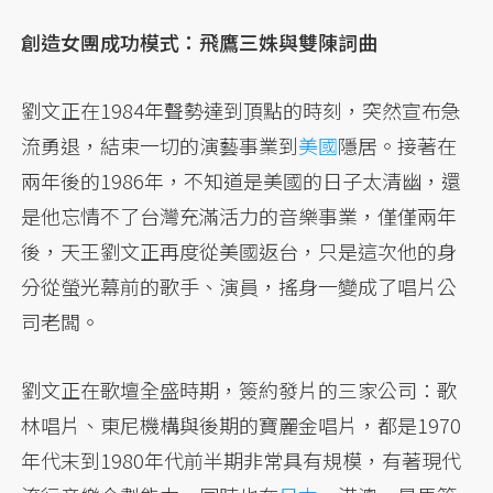
創造女團成功模式：飛鷹三姝與雙陳詞曲
劉文正在1984年聲勢達到頂點的時刻，突然宣布急
流勇退，結束一切的演藝事業到
美國
隱居。接著在
兩年後的1986年，不知道是美國的日子太清幽，還
是他忘情不了台灣充滿活力的音樂事業，僅僅兩年
後，天王劉文正再度從美國返台，只是這次他的身
分從螢光幕前的歌手、演員，搖身一變成了唱片公
司老闆。
劉文正在歌壇全盛時期，簽約發片的三家公司：歌
林唱片、東尼機構與後期的寶麗金唱片，都是1970
年代末到1980年代前半期非常具有規模，有著現代