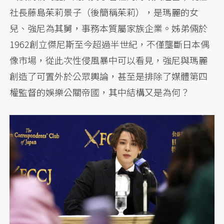
社長藤島茱莉景子（後簡稱茱莉），是瑪麗的女
兒、強尼為其舅，事務本質屬家族企業。姊弟倆於
1962創立傑尼斯至今超過半世紀，不僅壟斷日本偶
像市場，從此次性侵風暴中可以看見，強尼與瑪麗
創造了可置外於公眾輿論，甚至是排除了媒體第四
權監督的娛樂公關帝國，其中結構又是為何？