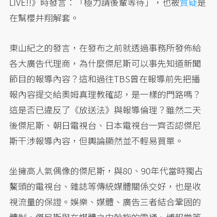
LIVE!!》時發言：「極力請後輩等待」，也被
質疑
是
在幫櫻井翔解套。
東山紀之的發言，在發布之前就透過事務所發佈給
各大廣告代理商，為什麼傑尼斯可以事先知道新聞
節目的報導內容？這和過往TBS曾在報導前先把播
報內容提交給奧姆真理教確認，是一樣的門路嗎？
這是否已違反了《放送法》與報導倫理？雖然二天
後傑尼斯、朝日電視台、日本電視台一齊否認傑尼
斯干涉報導內容，但輿論顯然並不輕易買單。
坐擁高人氣偶像的傑尼斯，與80、90年代當時獨占
鰲頭的電視台、雜誌等傳統媒體關係交好，也是收
視流量的保證。娛樂、媒體、廣告三者結合鞏固的