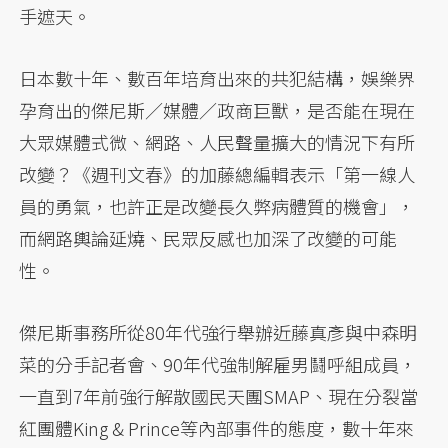
手遮天。
日本數十年、數百年培育出來的共犯結構，娛樂界
孕育出的傑尼斯／媒體／政商巨獸，是否能在現在
大眾媒體式微、網路、人民聲量擴大的情況下有所
改變？《週刊文春》的加藤總編輯表示「第一線人
員的勇氣，也許正是改變長久弊病體質的機會」，
而網路輿論延燒、民眾反感也加深了改變的可能
性。
傑尼斯事務所從80年代強行舉辦近藤真彥與中森明
菜的分手記者會、90年代強制解雇男鬪呼組成員，
一直到7年前強行解散國民天團SMAP、現在分裂當
紅團體King & Prince等內部事件的態度，數十年來