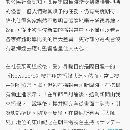
般公民社會認知，即便第四權時常受到擁權者把持
的侵害，但人們對其賦予的任務，仍有高度期待，
這也使得各家媒體不敢明目張膽地棄守道德界線。
然而，從此次性侵新聞的播報當中，不僅可以看見
各家媒體報導比例的巨大差異，更對部分電視台沒
有發揮過去應有監督能量使人灰心。
在社長茱莉道歉後，受外界矚目的是隔日週一的
《News zero》櫻井翔的播報狀況。然而，當日櫻
井翔雖照常上場，但卻在播報茱莉新聞時，在搭檔
有働主播表示：「在和節目討論後，這則新聞由我
來播報。」說畢後，櫻井翔完全從畫面中消失，引
發輿論撻伐。隨後一周後，在傑尼斯有著「大師
兄」地位的東山紀之在朝日電視台主持《サンデー