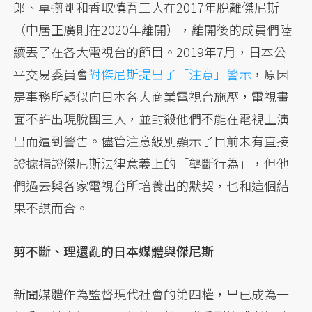
郎、草彅剛和香取慎吾三人在2017年脫離傑尼斯
（中居正廣則在2020年離開），離開後的成員們陸
續丟了在各大電視台的節目。2019年7月，日本公
平交易委員會
對傑尼斯提出了「注意」警示
，原因
是事務所疑似向日本各大商業電視台施壓，電視畫
面不許出現脫團三人，並封殺他們不能在電視上演
出而遭到警告。儘管注意級別顯示了目前未有直接
證據指證傑尼斯法律意義上的「壟斷行為」，但他
們過去與各家電視台所培養出的默契，也和這個結
果不謀而合。
剪不斷、理還亂的日本媒體與傑尼斯
新聞媒體作為監督現代社會的第四權，早已成為一