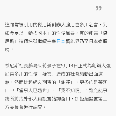
這句常被引用的傑尼斯創辦人強尼喜多川名言，到
如今足以「動搖國本」的性侵風暴，真的能讓「傑
尼斯」這個名號繼續主宰
日本
藝能界乃至日本媒體
嗎？
傑尼斯社長藤島茱莉景子在5月14日正式為創辦人強
尼喜多川的性侵「疑雲」造成的社會騷動出面道
歉，然而比起網友期待的「謝罪」，更多的是茱莉
口中「當事人已過世」、「我不知情」。雖允諾事
務所將找外部人員設置諮詢窗口，卻拒絕設置第三
方委員會進行調查。