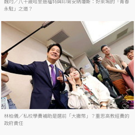
魏玓／八十歲哈里遜福特與印第安納瓊斯：好萊塢的「青春
永駐」之道？
林柏儀／私校學費補助是選前「大撒幣」？重思高教經費的
政府責任