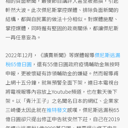
相的負面新聞，最後節目講評人甚至被撤換，引起
軒然大波。此次傑尼斯掌控媒體、排除負面新聞的
結構，都與自民黨的做法十分相似。對媒體施壓、
掌控媒體，同時握有堅固的政商關係，都讓傑尼斯
一再任意妄為。
2022年12月，《讀賣新聞》等媒體報導
傑尼斯逃漏
稅65億日圓
，還有55億日圓政府疫情輔助金無按時
申報，更被懷疑有詐領輔助金的嫌疑。然而報導甫
上網十五分鐘，就無預警全面下架，連日本電視台
將電視報導內容放上Youtube頻道，也在數天後下
架。以「青汁王子」之名聞名日本的網紅、企業家
三崎優太因此就在
推特發文
感嘆，傑尼斯逃漏稅65
億日圓卻只提出修正申告就安然下莊，自己在2019