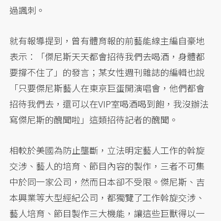
過諷刺。
就有報導提到，曾有體育報的前藝能線主編自豪地
表示：「傑尼斯天天都會招待我們去喝酒，身體都
要撐不住了」的發言；某女性週刊雜誌的編輯也說
「只要傑尼斯藝人在東京巨蛋開演唱會，他們都會
招待我們去，還可以在VIP室喝酒喝到飽，我沒辦法
寫傑尼斯的醜聞啦」這類招待記者的醜聞。
相較於美國為防止壟斷，立法明定藝人工作的斡旋
交涉、藝人的培育、節目內容的製作，三者不可集
中於同一家公司，然而日本卻不受限。傑尼斯、吉
本興業等大型經紀公司，都獨覽了工作斡旋交涉、
藝人培育、節目製作三大機能，讓這些巨獸得以一