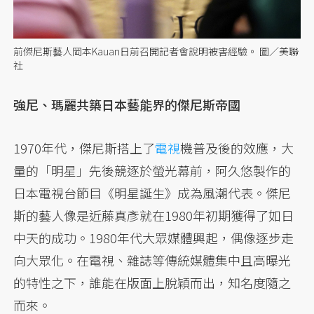
前傑尼斯藝人岡本Kauan日前召開記者會說明被害經驗。 圖／美聯
社
強尼、瑪麗共築日本藝能界的傑尼斯帝國
1970年代，傑尼斯搭上了
電視
機普及後的效應，大
量的「明星」先後競逐於螢光幕前，阿久悠製作的
日本電視台節目《明星誕生》成為風潮代表。傑尼
斯的藝人像是近藤真彥就在1980年初期獲得了如日
中天的成功。1980年代大眾媒體興起，偶像逐步走
向大眾化。在電視、雜誌等傳統媒體集中且高曝光
的特性之下，誰能在版面上脫穎而出，知名度隨之
而來。