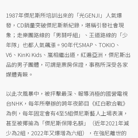
1987年傑尼斯所培訓出來的「光GENJI」人氣爆
發，CD銷量突破傑尼斯新紀錄，堪稱引發社會現
象；走樂團路線的「男鬪呼組」、王道路線的「少
年隊」也都人氣飆漲。90年代SMAP、TOKIO、
V6、KinKi Kids、嵐相繼出道，紅遍亞洲，傑尼斯出
品的男子團體，可謂是票房保證，事務所深受各家
媒體青睞。
以此次風暴中，被抨擊最深、報導消極的國營電視
台NHK，每年所舉辦的跨年夜節目《紅白歌合戰》
為例，每年固定會有4至5組傑尼斯藝人上場表演，
甚至被揶揄為「傑尼斯保障名額」（近年2021年減
少為2組，2022年又爆增為六組），在強尼離世的