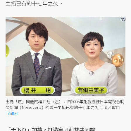
主播已有約十七年之久。
出身「嵐」團體的櫻井翔（左），自2006年起就擔任日本電視台晚
間新聞《News zero》的週一主播已有約十七年之久。 圖／取自
Twitter
「天下り」加持，打造牢固利益共同體