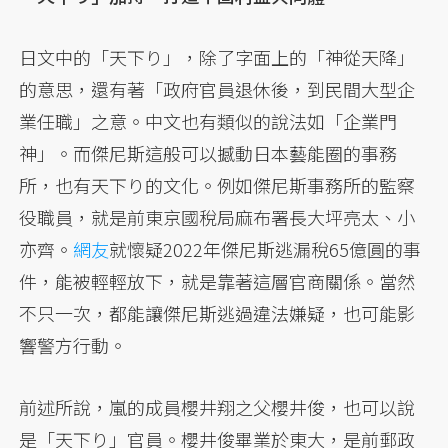
日文中的「天下り」，除了字面上的「神從天降」
的意思，還有著「政府官員退休後，到民間大型企
業任職」之意。中文也有類似的說法如「企業門
神」。而傑尼斯這般可以撼動日本藝能圈的事務
所，也有天下り的文化。例如傑尼斯事務所的監察
役職員，就是前東京國稅局麻布署長大坪亮太、小
亦齊。
網友
就懷疑2022年傑尼斯逃漏稅65億圓的事
件，能被輕輕放下，就是靠著這層官商關係。當然
不只一次，都能讓傑尼斯逃過違法嫌疑，也可能影
響警方行動。
前述所說，嵐的成員櫻井翔之父櫻井俊，也可以說
是「天下り」官員。櫻井俊畢業於東大，是前郵政