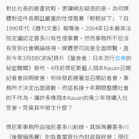
對比社長的避重就輕，更讓網友疑惑的是，為何媒
體對這件長期且嚴重的性侵風暴「輕輕放下」？自
1990年代《週刊文春》報導後，2004年日本最高法
院定讞認定喜多川有性侵事實，然而事務所不但沒
有受到社會輿論檢視，媒體更可說是全面噤聲，直
到今年3月BBC的紀錄片《獵食者：日本流行
音樂
的
秘密醜聞》發布、4月前傑尼斯藝人岡本Kauan召開
記者會說明被害，粉絲發起連署並召開記者會，事
務所才決定出面道歉，而這長達十年期間整體社會
的不作為，讓許多像岡本Kauan的青少年陸續入社
受害。究竟其中發生什麼？
傑尼斯事務所由強尼​​​​喜多川創辦，其姊瑪麗喜多川
（後簡稱瑪麗）則負責掌管社內財政與經營；現任