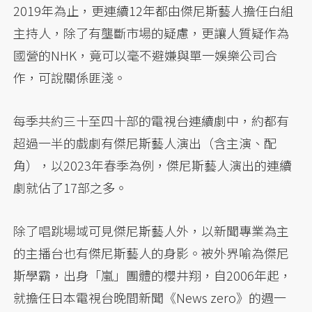
2019年為止，更連續12年都由傑尼斯藝人擔任白組
主持人，除了有壟斷市場的疑慮，更讓人質疑作為
國營的NHK，竟可以毫不避嫌與單一娛樂公司合
作，可說關係匪淺。
每季共約三十至四十部的電視台連續劇中，約都有
超過一半的戲劇有傑尼斯藝人演出（含主演、配
角），以2023年春季為例，傑尼斯藝人演出的連續
劇就佔了17部之多。
除了唱跳場域可見傑尼斯藝人外，以新聞專業為主
的主播台也有傑尼斯藝人的身影。被外界喻為傑尼
斯學霸，出身「嵐」團體的櫻井翔，自2006年起，
就擔任日本電視台晚間新聞《News zero》的週一