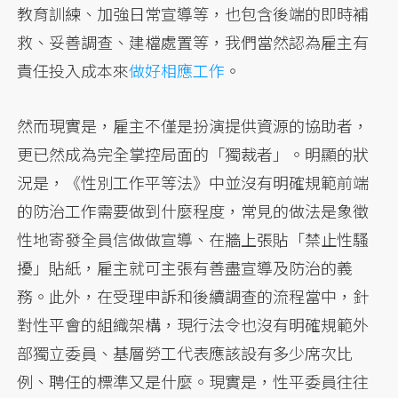
教育訓練、加強日常宣導等，也包含後端的即時補
救、妥善調查、建檔處置等，我們當然認為雇主有
責任投入成本來
做好相應工作
。
然而現實是，雇主不僅是扮演提供資源的協助者，
更已然成為完全掌控局面的「獨裁者」。明顯的狀
況是，《性別工作平等法》中並沒有明確規範前端
的防治工作需要做到什麼程度，常見的做法是象徵
性地寄發全員信做做宣導、在牆上張貼「禁止性騷
擾」貼紙，雇主就可主張有善盡宣導及防治的義
務。此外，在受理申訴和後續調查的流程當中，針
對性平會的組織架構，現行法令也沒有明確規範外
部獨立委員、基層勞工代表應該設有多少席次比
例、聘任的標準又是什麼。現實是，性平委員往往