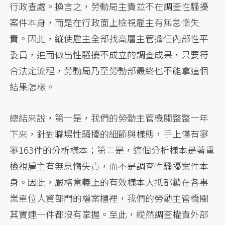
行政查處。換言之，勞動局主責並不在調查性騷擾
案件本身，而是在行政面上檢視雇主有無怠惰失
責。因此，縱使雇主全部找高層主管擔任內部性平
委員，進而做出性騷擾不成立的調查成果，只要符
合法定流程，勞動局乃至勞動部最終也不能拿這個
結果怎樣。
總結來說，第一是，我們的勞動主管機關整整一年
下來，針對職場性騷擾的細節與樣態，手上僅有寥
寥163件的分析樣本；第二是，這個分析樣本是著重
檢視雇主有無怠惰失責，而不是調查性騷擾案件本
身。因此，嚴格意義上的有效樣本大抵都鎖在各事
業單位人資部門的檔案櫃裡，我們的勞動主管機關
其實連一件都沒有掌握。至此，縱然調查權責外部