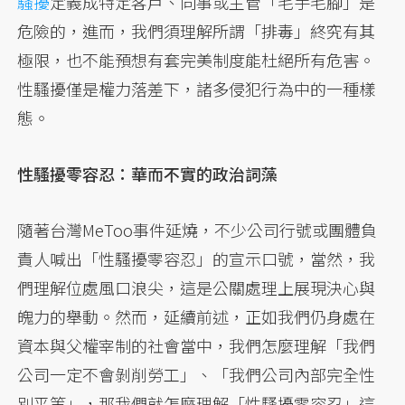
騷擾
定義成特定客戶、同事或主管「毛手毛腳」是
危險的，進而，我們須理解所謂「排毒」終究有其
極限，也不能預想有套完美制度能杜絕所有危害。
性騷擾僅是權力落差下，諸多侵犯行為中的一種樣
態。
性騷擾零容忍：華而不實的政治詞藻
隨著台灣MeToo事件延燒，不少公司行號或團體負
責人喊出「性騷擾零容忍」的宣示口號，當然，我
們理解位處風口浪尖，這是公關處理上展現決心與
魄力的舉動。然而，延續前述，正如我們仍身處在
資本與父權宰制的社會當中，我們怎麼理解「我們
公司一定不會剝削勞工」、「我們公司內部完全性
別平等」，那我們就怎麼理解「性騷擾零容忍」這