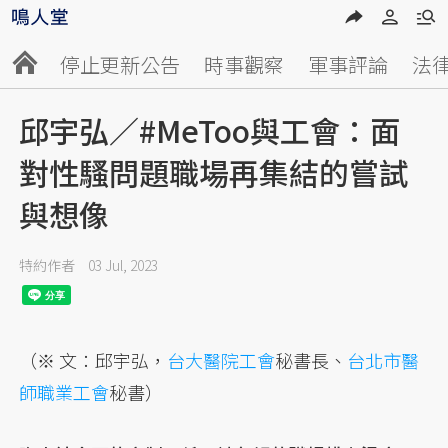
停止更新公告
時事觀察
軍事評論
法
邱宇弘／#MeToo與工會：面
對性騷問題職場再集結的嘗試
與想像
特約作者
03 Jul, 2023
（※ 文：邱宇弘，
台大醫院工會
秘書長、
台北市醫
師職業工會
秘書）