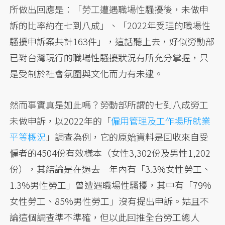
所做出回應是：「勞工遭遇職場性騷擾後，未做申
訴的比率約在七到八成」、「2022年受理的職場性
騷擾申訴案共計163件」，這話聽上去，好似勞動部
已對台灣現行的職場性騷擾狀況有所充分掌握，只
是受制於社會氛圍與文化而力有未逮。
然而事實真是如此嗎？勞動部所謂的七到八成勞工
未做申訴，以2022年的「
僱用管理及工作場所就業
平等概況
」調查為例，它的原始資料是回收來自受
僱者的4504份有效樣本（女性3,302份及男性1,202
份），其結論是在過去一年內有「3.3%女性勞工、
1.3%男性勞工」曾遭遇職場性騷擾，其中有「79%
女性勞工、85%男性勞工」沒有提出申訴。姑且不
論這個調查準不準確，但以此回推全台勞工總人