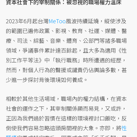
資本社會下的宰制關係：被忽視的職場權力溫床
2023年6月起台灣
MeToo
風波持續延燒，縱使涉及
的範圍已遍佈政黨、影視、教育、社運、媒體、醫
療、司法、綜藝、音樂、體育、公部門等諸多職場
領域，爭議事件累計達百餘起，且大多為適用《性
別工作平等法》中「執行職務」時所遭遇的經歷，
然而，對個人行為的聲援或譴責仍佔輿論多數，甚
少進一步探討背後環境如何養成。
相較於其他生活場域，職場內的權力結構，在資本
社會的運作之下，其宰制關係顯而易見，又或許，
正因為我們過於習慣在這樣的環境裡討口飯吃，反
倒使我們容易忽略這頭房間裡的大象。亦即，將
性