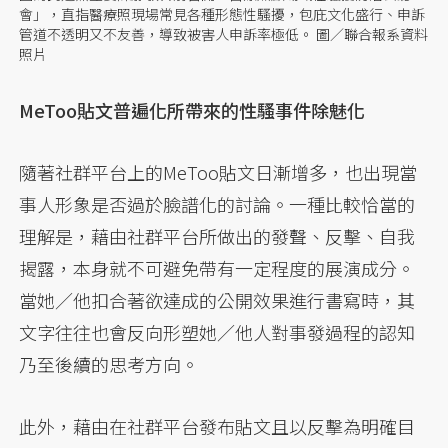
會」，直指醫療照現場常見各種形態性騷擾，包庇文化盛行、申訴
管道不透明又不友善，導致被害人申訴率極低。 圖／聯合報系資料
照片
MeToo貼文普遍化所帶來的性騷事件除魅化
隨著社群平台上的MeToo貼文日漸增多，也出現當
事人形象是否過於臉譜化的討論。一種比較恰當的
理解是，藉由社群平台所做出的發聲、反擊、自我
揭露，本身就不可避免帶有一定程度的展演成分。
當她／他扣合著欲達成的公開效果進行書寫時，其
文字往往也會反向形塑她／他人對事發過程的認知
乃至後續的思考方向。
此外，藉由在社群平台發布貼文且以反擊為明確目