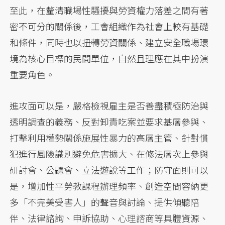
至此，在釐清職場性騷擾與勞資權力落差之間有著
密不可分的關係後，工會組織作為社會上較有基礎
和條件，同時也以扭轉勞資關係、建立安全職場環
境為核心目標的民間單位，自然且理應在其中扮演
重要角色。
進攻面可以是，嚴格檢視雇主是否善盡積極防治與
透明調查的義務、反對卸責吃案並要求基層參與、
打擊利用權勢關係施展性暴力的高層主管、針對慣
犯進行風險識別避免危害擴大、在修法層次上參與
研討會、公聽會、立法遊說等工作；防守面則可以
是，增加性平勞教課程辦理頻率、創造空間容納更
多「不完美受害人」的聲音與討論、提供傾聽陪
伴、法律諮詢、申訴協助、心理諮商等具體資源、