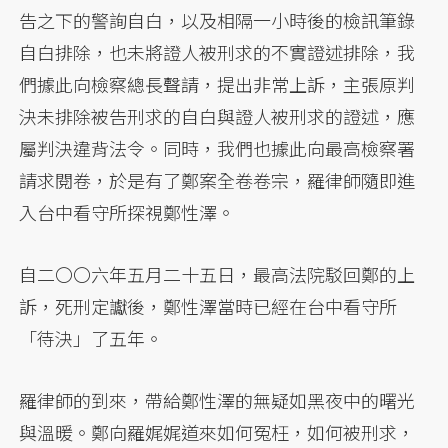
告之下的警詢自白，以及相隔一小時後的檢訊筆錄
自白排除，也未將證人被刑求的不實證述排除，我
們據此向檢察總長聲請，提出非常上訴，主張原判
決未排除被告刑求的自白與證人被刑求的證述，應
屬判決違背法令。同時，我們也據此向最高檢察署
請求閱卷，於是有了鄭案全卷卷宗，羅律師隨即進
入台中看守所探視鄭性澤。
自二〇〇六年五月二十五日，最高法院駁回鄭的上
訴，死刑定讞後，鄭性澤當時已經在台中看守所
「待決」了五年。
羅律師的到來，帶給鄭性澤的無疑如黑夜中的曙光
與溫暖。鄭向羅娓娓道來如何冤枉，如何被刑求，