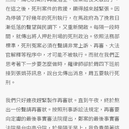
在這之後，死刑案件的救援，顯得越來越緊張。因
為停頓了好幾年的死刑執行，在馬政府為了挽救日
漸低落的聲望與民調下，又重新開啟。每隔一段時
間，就傳出將人押赴刑場的死刑政治。依照法務部
標準，死刑冤案必須在聲請非常上訴、再審、大法
官解釋等程序中，才可能不被執行。而就在我們正
思考著下一步要怎麼做時，羅律師卻於周四下班前
接到張娟芬訊息，說台北傳出消息，周五要執行死
刑。
我們只好連夜趕緊製作再審狀。直到午夜，終於熬
出一份聲請再審狀。按照刑事訴訟法規定，再審要
向定讞的最後事實審法院提出，鄭案的最後事實審
法院是台中高分院，於是隔天早上，我負責帶著這