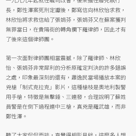
一九九九年起就任職司改會，後來擔任廢死執行
長，鄭性澤案死刑定讞後，鄭寫信向林欣怡求救，
林欣怡將求救信給了張娟芬，張娟芬又在蘇案獲判
無罪當日，在貴陽街的轉角攔下羅律師，因此才有
了後來這個律師團。
第一次面對律師團相當震撼，除了羅律師、林欣
怡、張娟芬非常犀利的分析原確定判決的許多錯誤
之處，印象最深刻的還有，蕭逸民當場播放本案的
兇槍「制式克拉克」影片，這種槍枝是奧地利製警
用手槍，特徵是無擊錘、三連發，合理說明了蘇姓
員警是在倒下過程連中三槍，真兇是羅武雄，而非
鄭性澤。
聽了大家侃侃而談，直覺得相形見絀，這麼多人想