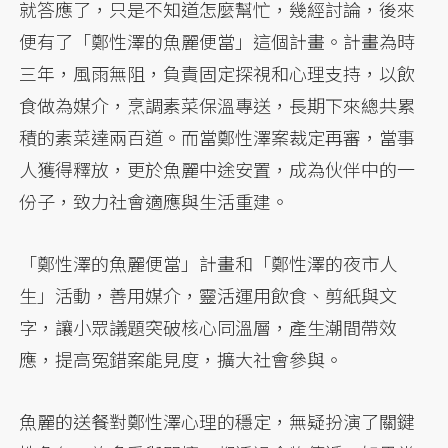
就答應了，只是不知道怎麼幫忙，幾經討論，後來
便有了「鄭性澤的魚麗便當」這個計畫。計畫為時
三年，風雨無阻，負責固定探視和心理支持，以飲
食做為媒介，烹調素菜保溫專送，長期下來總共累
積的素菜達兩百道。而當鄭性澤案裁定再審，當事
人獲得釋放，更於魚麗中途安置，成為伙伴中的一
份子，致力社會適應與生活重建。
「鄭性澤的魚麗便當」計畫和「鄭性澤的夜市人
生」活動，善用媒介，靈活運用飲食、剪紙與文
字，讓小眾議題突破核心同溫層，產生潮間帶效
應，提高冤錯案能見度，擴大社會參與。
魚麗的送餐對鄭性澤心理的穩定，無疑扮演了關鍵