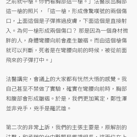
之前就中槍。你們看胸部這一槍。」法醫放出胸部
這一槍的照片，「這一槍，形成像驚嘆號的兩個傷
口，上面這個是子彈擦過皮膚，下面這個是直接射
入。為何一槍形成兩個傷口？ 那是因為一個身材微
胖的人，身體彎腰向前會產生皺褶。而由這個槍傷
就可以判斷，死者是在彎腰向前的時候，被從前面
飛來的子彈打中。」
法醫講完，會議上的大家都有恍然大悟的感覺。我
自己甚至不禁做了實驗，確實在彎腰向前時，胸部
和腹部會形成皺褶。於是，我們更加篤定，鄭性澤
並非兇手，兇手是羅武雄。
第二次的非常上訴，我們的主張主要是，原解剖的
法醫，和承辦的台中縣警局鑑識組長，這兩位在上