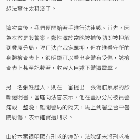
想法實在太粗淺了。
這次會後，我們便開始著手進行法律戰。首先，因
為本案是殺警案，鄭性澤於當晚被捕後隨即被押解
到豐原分局，隔日法官裁定羈押，但在進看守所的
身體檢查表上，很明顯可以看出身體有受傷，該檢
查表上甚至記載著，收容人自述下體遭電擊。
另一名張姓證人，則在一審提出一張傷痕累累的診
斷證明書，當庭向法官表示，他在豐原分局被員警
痛毆一整晚，離開警局的隔天，馬上到署立台中醫
院驗傷，表示確實遭刑求。
由於本案很明顯有刑求的痕跡，法院卻未將刑求被