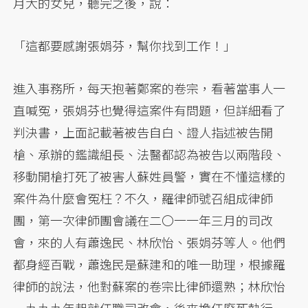
月大的女兒，聽完之後，說：
「這都要感謝張娟芬，幫你找到工作！」
進入事務所，每天抱著鄭案的卷宗，看著當事人一
直喊冤，張娟芬也覺得這案件有問題，但詳細看了
判決書，上面記載著被告自白、證人指述被告開
槍、承辦的鑑識組長、法醫都認為被告以兩階段、
移動開槍打死了被害人蘇姓員警，實在不懂這樣的
案件為什麼會冤枉？不久，羅律師號召組成律師
團，第一次律師團會議在二〇一一年三月的司改
會，來的人有蕭逸民、林欣怡、張娟芬等人。他們
都身經百戰，蕭逸民是蘇建和的唯一助理，根據羅
律師的說法，他對蘇案的卷宗比律師還熟；林欣怡