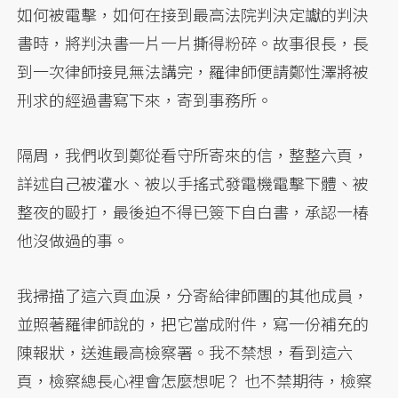
如何被電擊，如何在接到最高法院判決定讞的判決
書時，將判決書一片一片撕得粉碎。故事很長，長
到一次律師接見無法講完，羅律師便請鄭性澤將被
刑求的經過書寫下來，寄到事務所。
隔周，我們收到鄭從看守所寄來的信，整整六頁，
詳述自己被灌水、被以手搖式發電機電擊下體、被
整夜的毆打，最後迫不得已簽下自白書，承認一椿
他沒做過的事。
我掃描了這六頁血淚，分寄給律師團的其他成員，
並照著羅律師說的，把它當成附件，寫一份補充的
陳報狀，送進最高檢察署。我不禁想，看到這六
頁，檢察總長心裡會怎麼想呢？ 也不禁期待，檢察