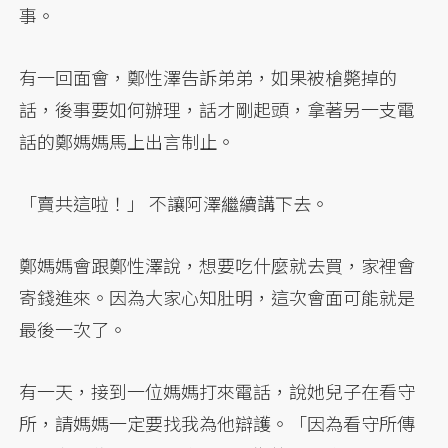
事。
有一回面會，鄭性澤告訴弟弟，如果被槍斃掉的
話，後事要如何辦理，話才剛起頭，拿著另一支電
話的鄭媽媽馬上出言制止。
「賣共這啦！」 不讓阿澤繼續講下去。
鄭媽媽會跟鄭性澤說，想要吃什麼就去買，家裡會
寄錢進來。因為大家心知肚明，這次會面可能就是
最後一次了。
有一天，接到一位媽媽打來電話，說她兒子在看守
所，請媽媽一定要找我為他辯護。「因為看守所傳