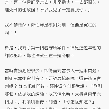
言，有一位律師常常去，非常勤快，一去都很久，
連死刑的也敢辦！所以我兒子一定要找你。」
我不禁愕然，鄭性澤是被判死刑，但他是冤枉的
啊！！
於是，我有了第一個看守所案件。律見這位年輕的
詐欺犯時，鄭性澤就坐在一邊旁聽。
當時實務經驗很少，卻得面對當事人一連串問題，
例如認罪後會判多久？要認罪協商嗎？還是讓法官
判呢？ 詐欺犯離開後，鄭性澤立刻跟我說，「剛剛
那個，依據我的經驗，以案情來看，大概判兩年六
個月。」我嘖嘖稱奇，問道，「你怎麼知道？」