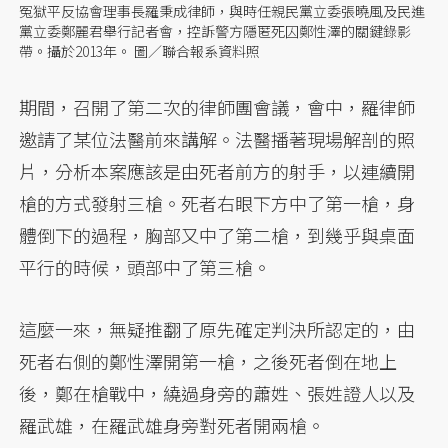
冤獄平反協會理事長羅秉成律師，與時任親民黨立委張曉風及民進
黨立委鄭麗君舉行記者會，控訴警方隱匿死囚鄭性澤的關鍵錄影
帶。攝於2013年。 圖／聯合報系資料照
期間，召開了第二次的律師團會議，會中，羅律師
邀請了某位法醫前來講解。法醫播著現場解剖的照
片，分析本案應該是由死者前方的射手，以連續開
槍的方式發射三槍。死者右眼下方中了第一槍，身
體倒下的過程，胸部又中了第二槍，到幾乎與桌面
平行的時候，頭部中了第三槍。
這麼一來，無疑推翻了原先確定判決所認定的，由
死者右側的鄭性澤開第一槍，之後死者倒在地上
後，鄭在槍戰中，繞過身旁的蕭姓、張姓證人以及
羅武雄，在羅武雄身旁對死者開兩槍。