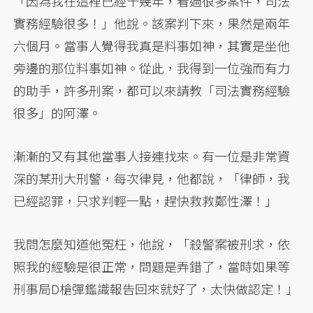
「因為我在這裡已經十幾年，看過很多案件，司法
實務經驗很多！」他說。該案判下來，果然是兩年
六個月。當事人覺得我真是料事如神，其實是坐他
旁邊的那位料事如神。從此，我得到一位強而有力
的助手，許多刑案，都可以來請教「司法實務經驗
很多」的阿澤。
漸漸的又有其他當事人接連找來。有一位是非常資
深的某刑大刑警，每次律見，他都說，「律師，我
已經認罪，只求判輕一點，趕快救救鄭性澤！」
我問怎麼知道他冤枉，他說，「殺警案被刑求，依
照我的經驗是很正常，問題是弄錯了，當時如果等
刑事局D槍彈鑑識報告回來就好了，太快做認定！」