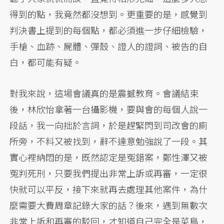
得到的點，我竟然都沒想到。更重要的是，感覺到
判決書上提到的每個點，都必須進一步仔細檢驗，
手槍、血跡、屍體、彈殼、證人的證詞、被告的自
白，都可能有疑。
對我來說，這場會議真的是震撼教育。會議結束
後，林欣怡拿著一台攝影機，要與會的每個人說一
段話，我一向拙於言詞，於是趕緊閃到司改會的廁
所旁，不料又被找到，辭不達意勉強說了一段。其
實心裡納悶的是，既然認定是冤錯案，鄭性澤又被
冤判死刑，只要我們提出非常上訴或再審，一定很
快就可以平反，接下來就再去處理其他案件，為什
麼需要大費周章記錄大家的話？後來，遇到無數次
非常上訴和再審的駁回，才知道自己完全是菜鳥，