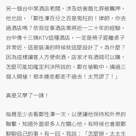
另一個台中某酒店老闆，涉及妨害風化罪被羈押，
他也說，「鄭性澤百分之百是冤枉的！律師，你去
過酒店嗎？依我從事酒店業將近一二十年的經驗，
台中像十三姨KTV這種酒店，一定是椅子距離桌子
非常近，這是裝潢的時候就這麼設計了。為什麼？
因為這樣讓客人方便倒酒，店家才有酒錢可以賺，
怎麼可能如確定判決所說的，鄭在槍戰中，繞過三
個人開槍！根本連走都走不過去！太荒謬了！」
真是又學了一課！
每周至少去看鄭性澤一次，以便讓他保持和外界的
聯繫，知道外面很多人在關心他。有時候也會跟鄭
聊聊自己的事。有一回，我說：「怎麼辦，太太生