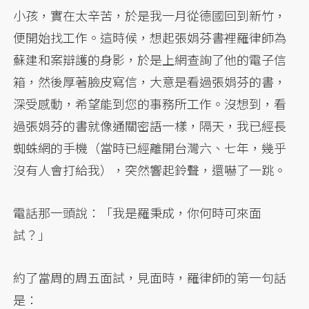
小孩，實在太辛苦，於是我一月從德國回到新竹，
便開始找工作。這時候，想起張娟芬書裡羅律師為
蘇建和案辯護的身影，於是上網查詢了他的電子信
箱，然後厚著臉皮寫信，大意是看過張娟芬的書，
深受感動，希望能到您的事務所工作。沒想到，看
過張娟芬的書就像通關密語一樣，隔天，我已經長
蜘蛛網的手機（當時已經離開台灣六、七年，幾乎
沒有人會打給我），突然響起鈴聲，還嚇了一跳。
電話那一頭說：「我是羅秉成，你何時可來面
試？」
約了當周的周五面試，見面時，羅律師的第一句話
是：