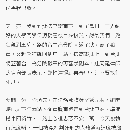
份書狀出發。
天一亮，我到竹北搭高鐵南下，到了烏日，事先約
好的大學同學保源騎著機車來接我，然後我們一路
狂飆到五權南路的台中高分院。遞了狀，蓋了戳
章，又趕緊狂飆回到烏日站，搭高鐵北上，到台北
將蓋著台中高分院戳章的再審狀副本，連同羅律師
的信向部長表示，鄭性澤提起再審中，請不要執行
死刑。
時間一分一秒過去，在法務部收發室遞完狀，離開
時已是下午兩點。從重慶南路走到台北車站，準備
搭車回新竹，一路上心裡忐忑不安。萬一今天被執
行怎麼辦？ 一個被冤枉判死刑的人難道就這麼被殺