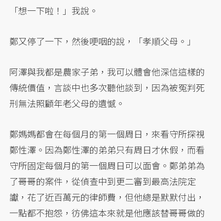
「想一下啦！」我說。
鄭又停了一下，然後哽咽的說，「孝順父母。」
阿澤與我都是農家子弟，我可以體會他深信這樣的
傳統價值，言談中也多次聽他談到，因為被冤判死
刑無法照顧年老父母的遺憾。
鄭媽媽都會在每個月的第一個周日，來看守所探視
鄭性澤。因為鄭性澤的弟弟只有周日才休假，而看
守所固定每個月的第一個周日可以面會。鄭弟弟為
了哥哥的案件，從偵查中到更二審到最高法院定
讞，花了近百萬元的律師費，但他總是默默付出，
一點都不抱怨，彷佛這本來就是他應該替哥哥做的