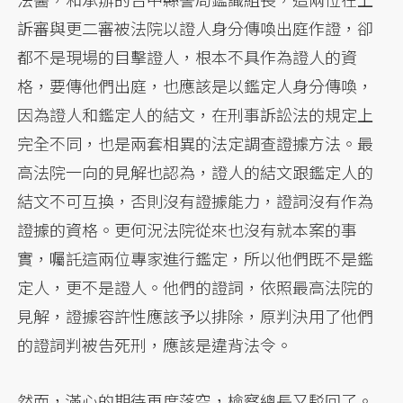
訴審與更二審被法院以證人身分傳喚出庭作證，卻
都不是現場的目擊證人，根本不具作為證人的資
格，要傳他們出庭，也應該是以鑑定人身分傳喚，
因為證人和鑑定人的結文，在刑事訴訟法的規定上
完全不同，也是兩套相異的法定調查證據方法。最
高法院一向的見解也認為，證人的結文跟鑑定人的
結文不可互換，否則沒有證據能力，證詞沒有作為
證據的資格。更何況法院從來也沒有就本案的事
實，囑託這兩位專家進行鑑定，所以他們既不是鑑
定人，更不是證人。他們的證詞，依照最高法院的
見解，證據容許性應該予以排除，原判決用了他們
的證詞判被告死刑，應該是違背法令。
然而，滿心的期待再度落空，檢察總長又駁回了。