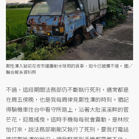
鄭性澤入獄前在夜市擺攤射水球用的貨車，如今已破爛不堪。 圖／
聯合報系資料照
不過，這段期間法務部仍不斷執行死刑，通常都是
在周五傍晚，也是我每周律見鄭性澤的時刻。猶記
得騎機車往台中看守所路上，沿著大肚溪溪畔的菅
芒花，迎風搖曳。這時手機每每就會震動，是林欣
怡打來，說法務部剛剛又執行了死刑，要我打電話
確認鄭性澤的狀況。讓我緊張到手機都要握不住。