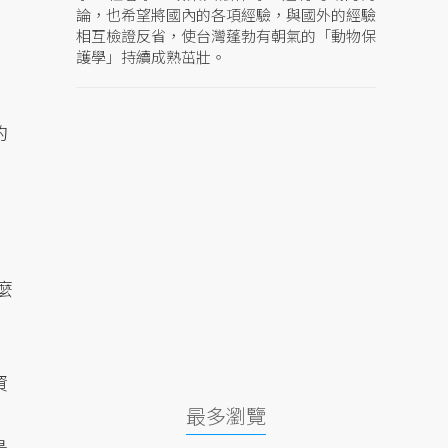
論，也希望將國內的各項經驗，與國外的經驗
相互檢證反省，使台灣蓬勃有朝氣的「動物保
護學」持續成熟茁壯。
的
麼
資
最多瀏覽
鳥