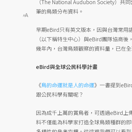
（The National Audubon Soc
筆的鳥類分布資料。
早期eBird只有英文版本，因與台灣常
（以下稱特生中心）與eBird團隊協商後
幾年內，台灣鳥類觀察的資料量，已在全球
eBird與全球公民科學計畫
《
鳥的命運就是人的命運
》一書提到eBi
跟公民科學有關呢？
因為成千上萬的賞鳥者，可透過eBird
料不僅能為科學家打造全球鳥類種群的即
多樣性的參考指標。從這裡我們可以看到，