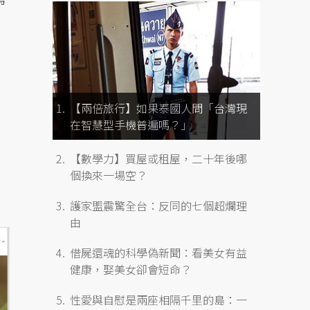
【兩倍旅行】如果泰國人問「台灣現
在智慧型手機普遍嗎？」
【數學力】買屋或租屋，二十年後哪
個換來一場空？
護家盟震驚全台：反同的七個超爛理
由
借屍還魂的科學偽新聞：看美女有益
健康，娶美女卻會短命？
性愛與自慰是兩座相隔千里的島：一