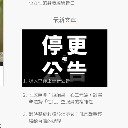
位女性的身體經驗告白
最新文章
鳴人堂停止更新公告
性感無罪：拒絕身／心二元論，談選
舉造勢「性化」空服員的複雜性
戰時醫療救護該怎麼做？俄烏戰爭經
驗給台灣的提醒
性