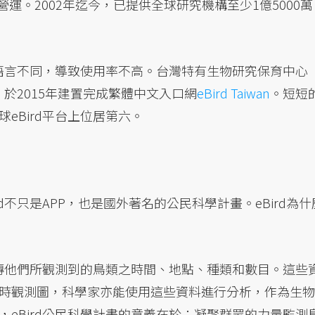
iety）共同營運。2002年迄今，已提供全球研究機構至少1億5000萬
用語言不同，導致使用率不高。台灣特有生物研究保育中心
，於2015年建置完成繁體中文入口網
eBird Taiwan
。短短
eBird平台上位居第六。
rd不只是APP，也是國外著名的公民科學計畫。eBird為什
上傳他們所觀測到的鳥類之時間、地點、種類和數目。這些
時觀測圖，科學家亦能使用這些資料進行分析，作為生物
eBird公民科學計畫的意義在於：凝聚群眾的力量監測