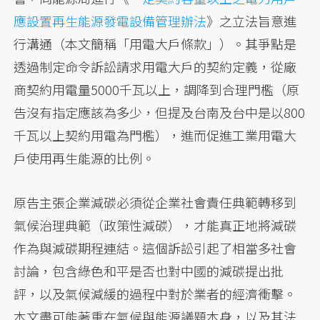
應設置再生能源發電設備管理辦法
》之立法旨意進
行溝通（本文簡稱「用電大戶條款」）。其爭點是
透過制定命令訴訟請求用電大戶的契約定義，從廠
商契約用電量5000千瓦以上，調降到合理門檻（原
告沒有指定應該為多少，但提及台南及台中是以800
千瓦以上契約用電為門檻），進而促進工業用電大
戶使用再生能源的比例。
原告主張企業減碳必須從企業社會責任典範轉移到
氣候治理典範（政策性減碳），才能真正地將減碳
作為與減碳期程連結。這個訴訟引起了相當多社會
討論，包含綠色和平是否也對中國的減碳提出批
評，以及氣候減緩的過程中對於業者的經濟衝擊。
本文盡可能著重在氣候與能源議題本身，以及其法