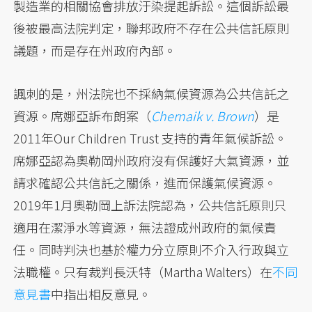
製造業的相關協會排放汙染提起訴訟。這個訴訟最
後被最高法院判定，聯邦政府不存在公共信託原則
議題，而是存在州政府內部。
諷刺的是，州法院也不採納氣候資源為公共信託之
資源。席娜亞訴布朗案（
Chernaik v. Brown
）是
2011年Our Children Trust 支持的青年氣候訴訟。
席娜亞認為奧勒岡州政府沒有保護好大氣資源，並
請求確認公共信託之關係，進而保護氣候資源。
2019年1月奧勒岡上訴法院認為，公共信託原則只
適用在潔淨水等資源，無法證成州政府的氣候責
任。同時判決也基於權力分立原則不介入行政與立
法職權。只有裁判長沃特（Martha Walters）在
不同
意見書
中指出相反意見。