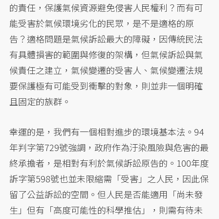
的責任，保護氣候資源避免侵害人民權利？而有可
能受害於氣候環境劣化的民眾，是不是適格的原
告？適格問題是氣候訴訟最大的障礙，因傳統民法
有具體損害的範圍與修復的架構，但氣候訴訟與氣
候責任之建立，氣候變遷的受害人、氣候變遷法規
要保護極有可能受到衝擊的對象，則並非一個明確
且固定的族群。
幸運的是，我們有一個相對進步的環境基本法。94
年判字第729號強調，政府作為汙染風險與危害的最
終承擔者，是相對有利於氣候訴訟原告的。100年度
訴字第598號也並未限縮需「受害」之人民，因此保
留了公益訴訟的空間。但人民是否能適用「尚未發
生」但有「高度可能性的科學推估」，則需有待未