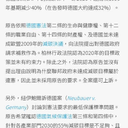
年基期減少40%（在告發時德國大約達成32%）。
原告依照
德國憲法
第二條的生命與健康權、第十二
條的職業自由、第十四條的財產權、及德國並未達
成歐盟2009年的
減碳決議
，向法院提出對德國政府
請求補救作為。柏林行政法院認為2020年的目標政
策並未有約束力。除此之外，法院認為原告並沒有
提出理由說明為什麼聯邦政府未達成減碳目標屬於
違憲，因此並未採用原告的要求。全案還可上訴。
另外，紐伊鮑爾訴德國案（
Neubauer v.
Germany
）討論到憲法要求的最低保護標準問題。
原告希望確認
德國氣候保護法
第三條和第四條中，
針對各產業部門2030的55%減碳目標是不足夠、且