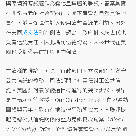
興環境資源議題作為變化且集體的爭議，答案其實
在非常古老的社會契約裡：國家有管理自然資源的
責任，並且保障信託人使用這些資源的利益。另外
在美國
成文法
和判例法中認為，政府對未來世代也
負有信託責任，因此瑪莉伍德認為，未來世代在美
國也受到公共信託原則的保障。
在這樣的推論下，除了行政部門、立法部門有遵守
公共信託的義務，司法部門也有責任糾正公共信
託。美國針對氣候變遷目標進行的幾個訴訟，最早
是由瑪莉伍德教授、Our Children Trust、在地運動
團體與青年、還有在地法律事務所協力，向聯邦提
起確認公共信託關係的亞力克訴麥坎錫案（
Alec L.
v. McCarthy
）訴訟，針對環保署監管不力以及全國