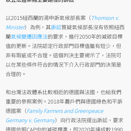
以2015紐西蘭的湯申訴氣候部長案（
Thomson v.
Minister
）為例，其
訴訟
質疑氣候部長沒有依照紐西
蘭
氣候變遷因應法
的要求，進行2050年的減碳目標
值的更新。法院認定行政部門目標值雖有短少，但
非有瑕疵或不合理。這個判決主要揭示了，法院可
以在某些條件符合的情況下介入行政部門的決策是
合理的。
和台灣法政體系比較相近的德國與法國，也給我們
重要的參照案例。2018年農戶們與德國綠色和平訴
德國案（
Family Farmers and Greenpeace
Germany v. Germany
）向行政法院提出訴訟，要求
德國依照CAP中的減碳標準，即2020年達成較1990