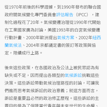
從1970年前後的科學證據，到1990年發布的聯合國
政府間氣候變化專門委員會
評估報告
（IPCC），建
制化過程花了20年。氣候變遷治理從1990年代開始
在工業國家廣為討論，美國1993年的白宮氣候變遷
行動計畫、2000年歐洲提出
氣候方案
、2002年
紐西
蘭氣候法
、2004年京都議定書的簽訂等政策與協
定，陸續成行上路。
後來這些政策，在各國政治及公法上被民眾認為有
缺失或不足，因而提出各類型的
氣候訴訟
挑戰這些
決策。這些訴訟帶動氣候治理路徑的討論，可讓我
們進而思考氣候訴訟的政治意義；就這方面而言，
訴訟是重要且必然的政治修正歷程。這些訴訟的主
要目的是為了保障當代青年與未來世代的生命權、