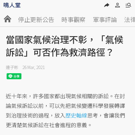
停止更新公告
時事觀察
軍事評論
法
當國家氣候治理不彰，「氣候
訴訟」可否作為救濟路徑？
連子彬
26 Mar, 2021
近十年來，許多國家都出現氣候相關的訴訟。在討
論氣候訴訟以前，可以先把氣候變遷科學發展轉譯
到治理技術的過程，放入
歷史軸線
思考，會讓我們
更清楚氣候訴訟在社會進程的意義。