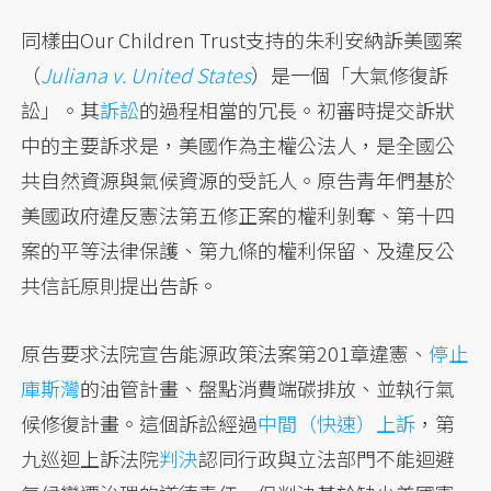
同樣由Our Children Trust支持的朱利安納訴美國案
（
Juliana v. United States
）是一個「大氣修復訴
訟」。其
訴訟
的過程相當的冗長。初審時提交訴狀
中的主要訴求是，美國作為主權公法人，是全國公
共自然資源與氣候資源的受託人。原告青年們基於
美國政府違反憲法第五修正案的權利剝奪、第十四
案的平等法律保護、第九條的權利保留、及違反公
共信託原則提出告訴。
原告要求法院宣告能源政策法案第201章違憲、
停止
庫斯灣
的油管計畫、盤點消費端碳排放、並執行氣
候修復計畫。這個訴訟經過
中間（快速）上訴
，第
九巡迴上訴法院
判決
認同行政與立法部門不能迴避