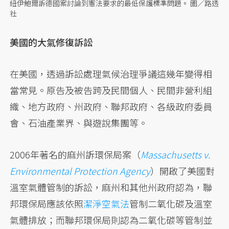
紐伊鮑爾訴德國案討論到憲法要求的最低保護標準問題。 圖／路透
社
美國的大氣修復訴訟
在美國，透過訴訟處理氣候治理爭議這幾年變得相
當常見。原告及被告跨及民間個人、民間非營利組
織、地方政府、州政府、聯邦政府、各級政府委員
會、石油產業界、與遊說集團等。
2006年著名的麻州訴環保局案（
Massachusetts v.
Environmental Protection Agency
）開啟了美國對
溫室氣體管制的訴訟，麻州和其他州政府認為，聯
邦環保局應該依照
潔淨空氣法
管制二氧化碳及溫室
氣體排放；而聯邦環保局則認為二氧化碳等管制並