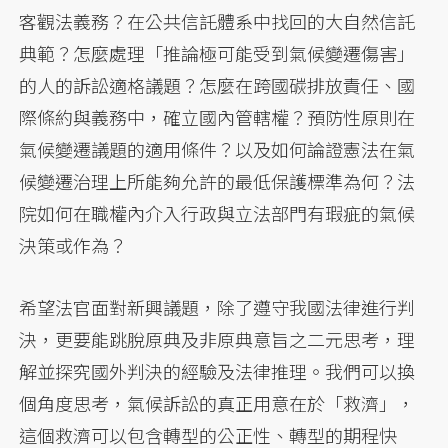
客觀法義務？在公共信託體系中找回的大自然信託
典範？怎麼處理「推論極可能受到氣候變遷傷害」
的人的訴訟適格議題？怎麼在跨國碳排放責任、國
際條約與義務中，確立國內管轄權？預防性原則在
氣候變遷議題的適用條件？以及如何論證憲法在氣
候變遷治理上所能夠允許的最低保護標準為何？法
院如何在職權內介入行政與立法部門有瑕疵的氣候
決策或作為？
希望法官面對新興議題，除了遵守我國法律進行判
決，更要能跳脫原典及非原典意旨之二元思考，理
解並探究國外判決的經驗及法律推理。我們可以換
個角度思考，氣候訴訟的真正用意在於「救濟」，
這個救濟可以包含轉型的公正性、轉型的期程快