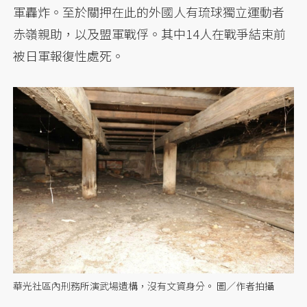
軍轟炸。至於關押在此的外國人有琉球獨立運動者
赤嶺親助，以及盟軍戰俘。其中14人在戰爭結束前
被日軍報復性處死。
華光社區內刑務所演武場遺構，沒有文資身分。 圖／作者拍攝