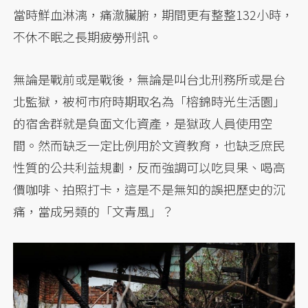
當時鮮血淋漓，痛澈臟腑，期間更有整整132小時，
不休不眠之長期疲勞刑訊。
無論是戰前或是戰後，無論是叫台北刑務所或是台
北監獄，被柯市府時期取名為「榕錦時光生活園」
的宿舍群就是負面文化資產，是獄政人員使用空
間。然而缺乏一定比例用於文資教育，也缺乏庶民
性質的公共利益規劃，反而強調可以吃貝果、喝高
價咖啡、拍照打卡，這是不是無知的誤把歷史的沉
痛，當成另類的「文青風」？