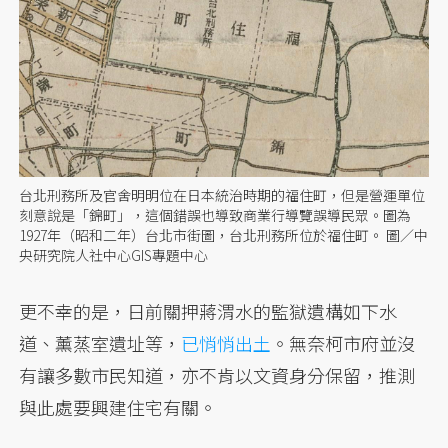
台北刑務所及官舍明明位在日本統治時期的福住町，但是營運單位
刻意說是「錦町」，這個錯誤也導致商業行導覽誤導民眾。圖為
1927年（昭和二年）台北市街圖，台北刑務所位於福住町。 圖／中
央研究院人社中心GIS專題中心
更不幸的是，日前關押蔣渭水的監獄遺構如下水
道、薰蒸室遺址等，
已悄悄出土
。無奈柯市府並沒
有讓多數市民知道，亦不肯以文資身分保留，推測
與此處要興建住宅有關。