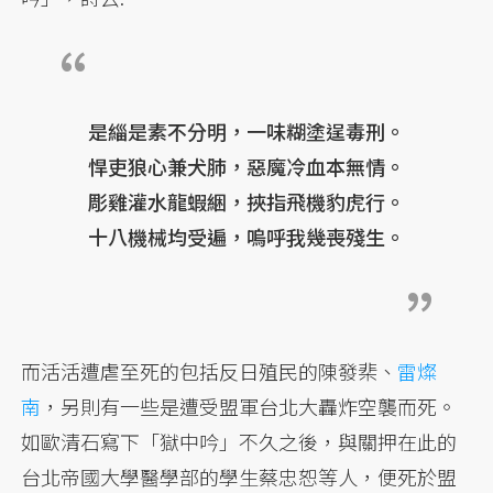
是緇是素不分明，一味糊塗逞毒刑。
悍吏狼心兼犬肺，惡魔冷血本無情。
彫雞灌水龍蝦綑，挾指飛機豹虎行。
十八機械均受遍，嗚呼我幾喪殘生。
而活活遭虐至死的包括反日殖民的陳發棐、
雷燦
南
，另則有一些是遭受盟軍台北大轟炸空襲而死。
如歐清石寫下「獄中吟」不久之後，與關押在此的
台北帝國大學醫學部的學生蔡忠恕等人，便死於盟