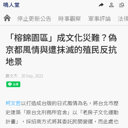
停止更新公告
時事觀察
軍事評論
法
「榕錦園區」成文化災難？偽
京都風情與遭抹滅的殖民反抗
地景
蕭文杰
20 Sep, 2022
柯文哲
以打造成台版的日式風情為名，將台北市歷
史建築「原台北刑務所官舍」以「老房子文化運動
計畫」，採招商方式將其委託民間營運，而此處也