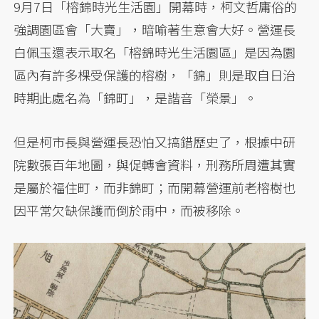
9月7日「榕錦時光生活園」開幕時，柯文哲庸俗的
強調園區會「大賣」，暗喻著生意會大好。營運長
白佩玉還表示取名「榕錦時光生活園區」是因為園
區內有許多棵受保護的榕樹，「錦」則是取自日治
時期此處名為「錦町」，是諧音「榮景」。
但是柯市長與營運長恐怕又搞錯歷史了，根據中研
院數張百年地圖，與促轉會資料，刑務所周遭其實
是屬於福住町，而非錦町；而開幕營運前老榕樹也
因平常欠缺保護而倒於雨中，而被移除。