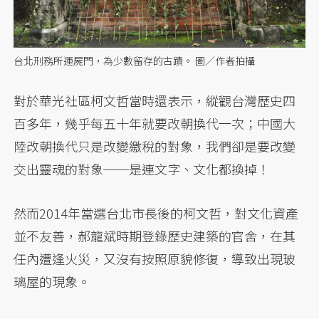
台北刑務所運屍門，為少數留存的古蹟。 圖／作者拍攝
對於華光社區柯文哲當時還表示，縱觀台灣歷史四
百多年，幾乎每五十年就要改朝換代一次；中國大
陸改朝換代只是改變繳稅的對象，我們卻是要改變
交出靈魂的對象──是連文字、文化都換掉！
然而2014年當選台北市長後的柯文哲，對文化資產
並不友善，郝龍斌時期登錄歷史建築的官舍，在其
任內遭逢火災，又沒有按照原貌修復，導致出現玻
璃屋的現象。