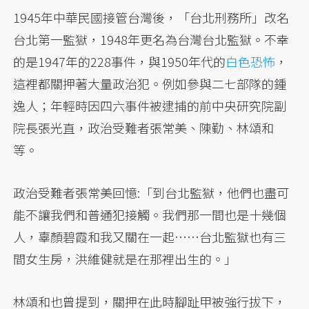
1945年中華民國接管台灣後，「台北刑務所」改名
台北第一監獄，1948年更名為台灣台北監獄。不幸
的是1947年的228事件，與1950年代的
白色恐怖
，
這裡都關押著大量政治犯。例如參與二七部隊的鍾
逸人；年輕時因四六事件被逮捕的前中央研究院副
院長張光直，政治受難者張常美、陳勤、林頌和
等。
政治受難者張常美回憶:「到台北監獄，他們也盡可
能不讓我們和普通犯接觸。我們那一間也是十幾個
人，辜顏碧霞和我又關在一起……台北監獄也有三
間女生房，洪維健就是在那裡出生的。」
林頌和也曾提到，關押在此時腳趾甲被強行拔下，