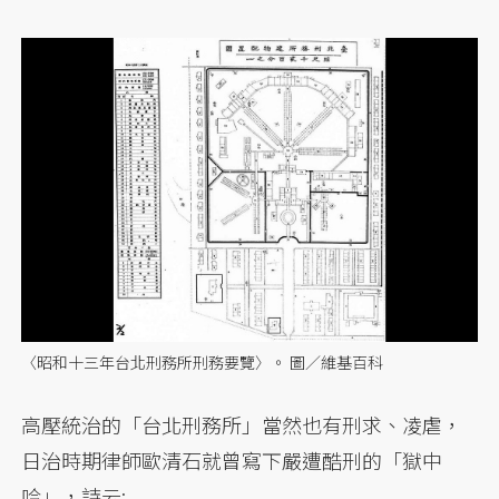
〈昭和十三年台北刑務所刑務要覽〉。 圖／維基百科
高壓統治的「台北刑務所」當然也有刑求、凌虐，
日治時期律師歐清石就曾寫下嚴遭酷刑的「獄中
吟」，詩云: