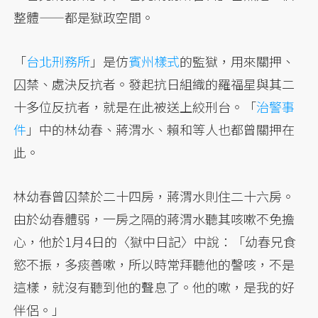
整體——都是獄政空間。
「
台北刑務所
」是仿
賓州樣式
的監獄，用來關押、
囚禁、處決反抗者。發起抗日組織的羅福星與其二
十多位反抗者，就是在此被送上絞刑台。「
治警事
件
」中的林幼春、蔣渭水、賴和等人也都曾關押在
此。
林幼春曾囚禁於二十四房，蔣渭水則住二十六房。
由於幼春體弱，一房之隔的蔣渭水聽其咳嗽不免擔
心，他於1月4日的〈獄中日記〉中說：「幼春兄食
慾不振，多痰善嗽，所以時常拜聽他的謦咳，不是
這樣，就沒有聽到他的聲息了。他的嗽，是我的好
伴侶。」