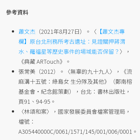
參考資料
蕭文杰
（2021年8月27日）。〈
【蕭文杰專
欄】原台北刑務所考古遺址：見證關押蔣渭
水、羅福星等歷史事件的場域能否保留？
〉，
《典藏 ARTouch》。
張常美（2012）。〈無辜的九十九人〉，《流
麻溝十五號：綠島女 生分隊及其他》（鄭南榕
基金會‧紀念館策劃），台北：書林出版社，
頁91、94-95。
〈林頌和案〉，國家發展委員會檔案管理局，
檔號：
A305440000C/0061/1571/145/001/006/0001。