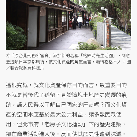
將「原台北刑務所官舍」添加新的名稱「榕錦時光生活園」，刻意
營造類日本京都風情，就文化資產的角度而言，顯得格格不入。 圖
／聯合報系資料照片
追根究柢，就文化資產保存目的而言，最重要目的
不就是替後代子孫留下見證這塊土地歷史變遷的痕
跡，讓人民得以了解自己國家的歷史嗎？而文化資
產的空間本應基於最大公共利益，讓多數民眾使
用，但北市府「老房子文化運動」下的歷史建築，
卻在商業活動進入後，反而使其歷史性遭到抹滅，