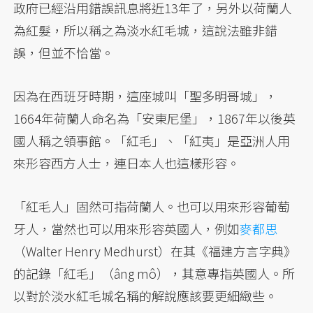
政府已經沿用錯誤訊息將近13年了，另外以荷蘭人
為紅髮，所以稱之為淡水紅毛城，這說法雖非錯
誤，但並不恰當。
因為在西班牙時期，這座城叫「聖多明哥城」，
1664年荷蘭人命名為「安東尼堡」，1867年以後英
國人稱之領事館。「紅毛」、「紅夷」是亞洲人用
來形容西方人士，連日本人也這樣形容。
「紅毛人」固然可指荷蘭人。也可以用來形容葡萄
牙人，當然也可以用來形容英國人，例如
麥都思
（Walter Henry Medhurst）在其《福建方言字典》
的記錄「紅毛」（âng mô），其意專指英國人。所
以對於淡水紅毛城名稱的解說應該要更細緻些。