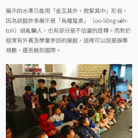
展示的水準只能用「金玉其外，敗絮其中」形容，
因為該館許多展示是「烏龍踅桌」（oo-liông-se̍h-
toh）胡亂騙人，也有部分是不恰當的詮釋。而對於
經常有外賓及學童參訪的展館，這裡可以說是誤導
視聽，還丟臉到國際。