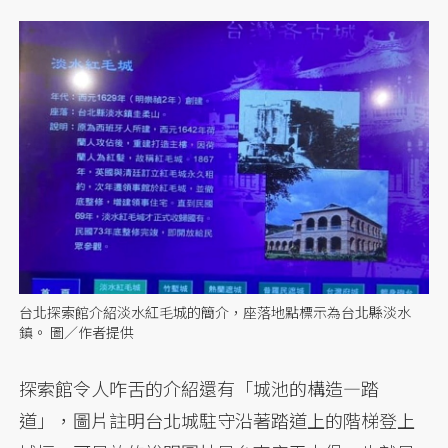
台北探索館介紹淡水紅毛城的簡介，座落地點標示為台北縣淡水
鎮。 圖／作者提供
探索館令人咋舌的介紹還有「城池的構造—踏
道」，圖片註明台北城駐守沿著踏道上的階梯登上