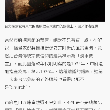
台北探索館將東門的舊照放在大南門的解說上。 圖／作者提供
當然市府探索館的荒唐，絕對不只有這一處，在解
說一幅畫家倪蔣懷描繪保安宮附近的風景畫圖，竟
然把台灣傳統宗教信仰的建築標示為「淡水教
堂」，而此圖落款年代明明寫的是1934年，市府還
能指鹿為馬，標示1936年，這種離譜的錯誤，連第
一次來台北參訪的老外應該也看得出那不
是"Church"。
市府魚目混珠當然還不只如此，不知是不是典藏品
遭到「貍貓換太子」，就隨意拿了幾顆石頭混充有