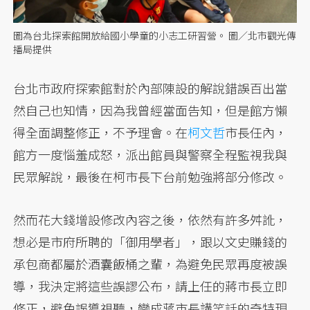
圖為台北探索館開放給國小學童的小志工研習營。 圖／北市觀光傳
播局提供
台北市政府探索館對於內部陳設的解說錯誤百出當
然自己也知情，因為我曾經當面告知，但是館方懶
得全面調整修正，不予理會。在
柯文哲
市長任內，
館方一度惱羞成怒，派出館員與警察全程監視我與
民眾解說，最後在柯市長下台前勉強將部分修改。
然而花大錢增設修改內容之後，依然有許多舛訛，
想必是市府所聘的「御用學者」，跟以文史賺錢的
承包商都屬於酒囊飯桶之輩，為避免民眾再度被誤
導，我決定將這些誤謬公布，請上任的蔣市長立即
修正，避免誤導視聽，變成蔣市長講笑話的奇特現