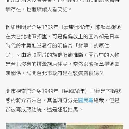
續存在，也繼續讓人看笑話。
例如明明是介紹1709年（清康熙48年）陳賴章墾號
在大台北地區拓墾，可是偏偏放上的圖片卻是日本
時代鈴木勇進堂發行的明信片「射擊中的原住
民」。由這張圖片的族群服飾推斷，圖片中的人物
是台北沒有的排灣族原住民，當然跟陳賴章墾號毫
無關係，試問台北市政府是在裝瘋賣傻嗎？
北市探索館介紹1949年（民國38年）已經是下野狀
態的蔣介石來台，其當時身分是
國民黨
總裁，但是
卻被寫成蔣總統，這是逢迎拍馬。