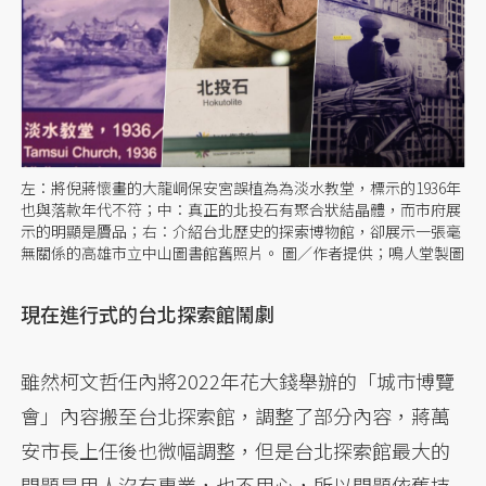
左：將倪蔣懷畫的大龍峒保安宮誤植為為淡水教堂，標示的1936年
也與落款年代不符；中：真正的北投石有聚合狀結晶體，而市府展
示的明顯是贗品；右：介紹台北歷史的探索博物館，卻展示一張毫
無關係的高雄市立中山圖書館舊照片。 圖／作者提供；鳴人堂製圖
現在進行式的台北探索館鬧劇
雖然柯文哲任內將2022年花大錢舉辦的「城市博覽
會」內容搬至台北探索館，調整了部分內容，蔣萬
安市長上任後也微幅調整，但是台北探索館最大的
問題是用人沒有專業，也不用心，所以問題依舊持