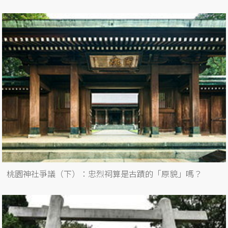
桃園神社爭議（下）：忠烈祠算是古蹟的「原貌」嗎？