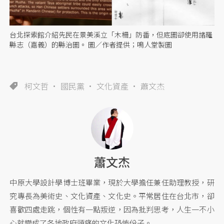
台北探索館介紹先民在景美溪立「木柵」防番，但底圖卻使用諸羅
縣志（嘉義）的縣治圖。 圖／作者提供；鳴人堂製圖
柯文哲
國民黨
文化資產
蕭文杰
蕭文杰
中原大學設計學博士班畢業，現於大學擔任兼任助理教授，研
究專長為美術史、文化資產、文化史。平常居住在台北市，卻
喜歡四處走跳，個性有一點叛逆，因為批判思考，人生一不小
心就變成了各地政府頭痛的文化恐怖份子。