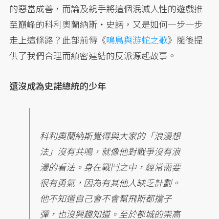
的惡當成善，而論及親手將這個泯滅人性的遊戲推
至巔峰的科利奧蘭納斯・史諾，又是如何一步一步
走上這條路？此部前傳《
鳴鳥與游蛇之歌
》隨後提
供了我們合理而縝密連結的反派源起故事。
還沒成為史諾總統的少年
科利奧蘭納斯覺得與大家的「浪漫想
法」沒有共鳴，就像他對戰爭沒有浪
漫的看法。身在戰鬥之中，經常需要
很有勇氣，因為有其他人缺乏計劃。
他不知道自己會不會幫飛斯都擋子
彈，也沒興趣知道。至於都城的崇高