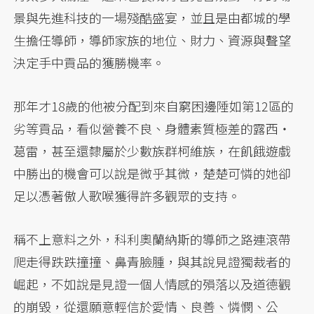
景與先進科技的一場殘酷盛宴，並且是由都城的學
生擔任導師，導師家族的地位、財力、資源與聲望
決定手中貢品的獲勝機率。
那年才18歲的他被分配到來自窮困邊陲如第12區的
劣等貢品，看似營養不良、身體素質極差的露西・
葛雷，甚至還隸屬於少數族群柯維族，在飢餓遊戲
中勝出的機會可以說是微乎其微，楚楚可憐的她卻
足以憑著傲人歌喉獲得許多觀眾的支持。
稱不上意料之外，科利奧蘭納斯的導師之路連滾帶
爬走得跌跌撞撞、鼻青臉腫，與其說見證獨裁者的
崛起，不如說是見證一個人情感的殞落以及道德觀
的崩毀，從還願意輕信於愛情、良善、憐憫、公