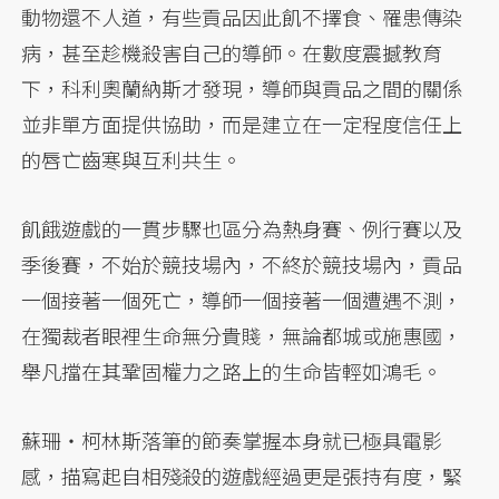
動物還不人道，有些貢品因此飢不擇食、罹患傳染
病，甚至趁機殺害自己的導師。在數度震撼教育
下，科利奧蘭納斯才發現，導師與貢品之間的關係
並非單方面提供協助，而是建立在一定程度信任上
的唇亡齒寒與互利共生。
飢餓遊戲的一貫步驟也區分為熱身賽、例行賽以及
季後賽，不始於競技場內，不終於競技場內，貢品
一個接著一個死亡，導師一個接著一個遭遇不測，
在獨裁者眼裡生命無分貴賤，無論都城或施惠國，
舉凡擋在其鞏固權力之路上的生命皆輕如鴻毛。
蘇珊・柯林斯落筆的節奏掌握本身就已極具電影
感，描寫起自相殘殺的遊戲經過更是張持有度，緊