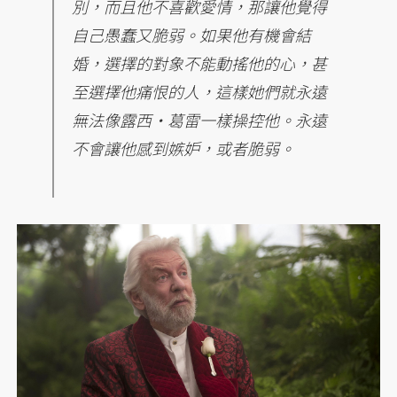
別，而且他不喜歡愛情，那讓他覺得
自己愚蠢又脆弱。如果他有機會結
婚，選擇的對象不能動搖他的心，甚
至選擇他痛恨的人，這樣她們就永遠
無法像露西・葛雷一樣操控他。永遠
不會讓他感到嫉妒，或者脆弱。