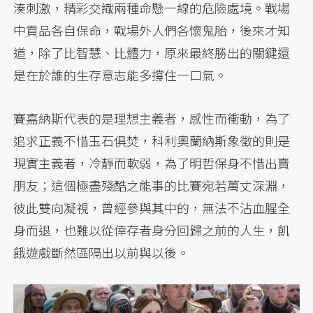
湊刺激，精彩交織兩種命懸一線的危險處境。戰場
中貢品各自保命，戰場外人們各懷鬼胎，後來才知
道，除了比智慧、比體力，原來最終勝出的關鍵還
是在於誰的生存意志能多撐住一口氣。
賽嘉納斯代表的是理想主義者，感性而衝動，為了
追求正義不惜玉石俱焚，科利奧蘭納斯象徵的則是
現實主義者，冷靜而軟弱，為了明哲保身不惜出賣
朋友；這個極盡殘酷之能事的比賽宛若萬丈深淵，
彼此雙向凝視，曾經參與其中的，無法不沾血腥全
身而退，也難以從倖存者身分回歸之前的人生，飢
餓遊戲斷然區隔出以前與以後。