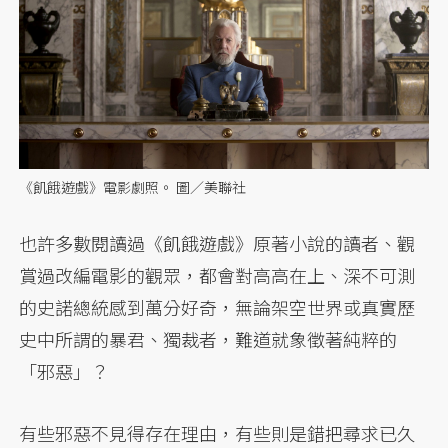
《飢餓遊戲》電影劇照。 圖／美聯社
也許多數閱讀過《飢餓遊戲》原著小說的讀者、觀
賞過改編電影的觀眾，都會對高高在上、深不可測
的史諾總統感到萬分好奇，無論架空世界或真實歷
史中所謂的暴君、獨裁者，難道就象徵著純粹的
「邪惡」？
有些邪惡不見得存在理由，有些則是錯把尋求已久