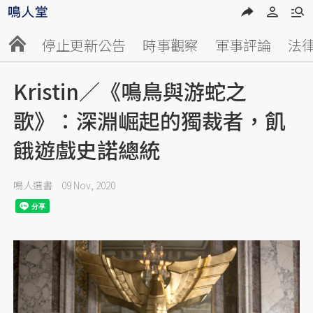
停止更新公告
時事觀察
軍事評論
法
Kristin／《鳴鳥與游蛇之
歌》：深淵崛起的獨裁者，飢
餓遊戲史諾總統
鳴人選書
09 Nov, 2020