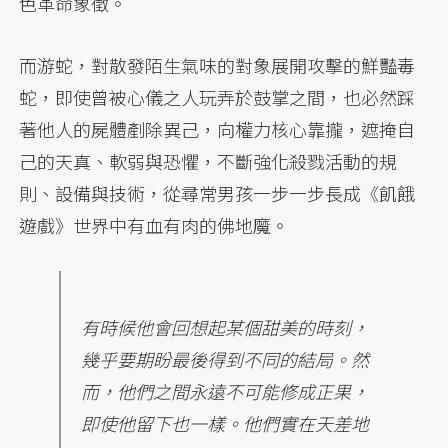
色革命象徵。
而游蛇，對散發陌生氣味的對象展開攻擊的鮮豔毒
蛇，即使曾被心儀之人玩弄於鼓掌之間，也必然踩
著他人的屍體剷除異己，向權力核心靠攏，遮掩自
己的天真、軟弱與恐懼，不斷強化殺戮活動的規
則、設備與技術，從尋常男孩一步一步長成《飢餓
遊戲》世界中有血有肉的佛地魔。
有時候他會回想起某個甜美的時刻，
幾乎要期盼最後得到不同的結局。然
而，他們之間永遠不可能修成正果，
即使他留下也一樣。他們實在天差地