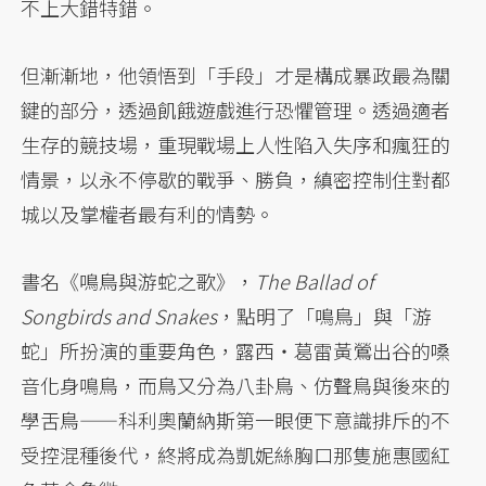
不上大錯特錯。
但漸漸地，他領悟到「手段」才是構成暴政最為關
鍵的部分，透過飢餓遊戲進行恐懼管理。透過適者
生存的競技場，重現戰場上人性陷入失序和瘋狂的
情景，以永不停歇的戰爭、勝負，縝密控制住對都
城以及掌權者最有利的情勢。
書名《鳴鳥與游蛇之歌》，
The Ballad of
Songbirds and Snakes
，點明了「鳴鳥」與「游
蛇」所扮演的重要角色，露西・葛雷黃鶯出谷的嗓
音化身鳴鳥，而鳥又分為八卦鳥、仿聲鳥與後來的
學舌鳥——科利奧蘭納斯第一眼便下意識排斥的不
受控混種後代，終將成為凱妮絲胸口那隻施惠國紅