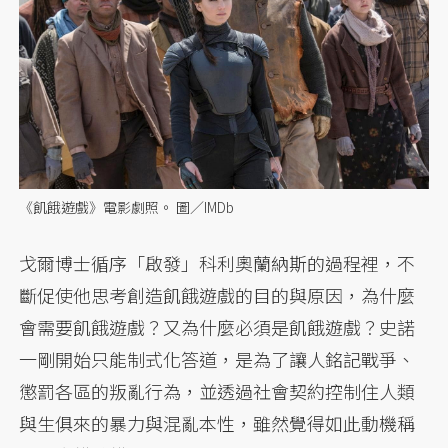
《飢餓遊戲》電影劇照。 圖／IMDb
戈爾博士循序「啟發」科利奧蘭納斯的過程裡，不
斷促使他思考創造飢餓遊戲的目的與原因，為什麼
會需要飢餓遊戲？又為什麼必須是飢餓遊戲？史諾
一剛開始只能制式化答道，是為了讓人銘記戰爭、
懲罰各區的叛亂行為，並透過社會契約控制住人類
與生俱來的暴力與混亂本性，雖然覺得如此動機稱