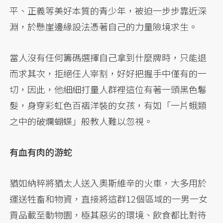
平、正義等美好本質的青少年，被迫一步步靠近深
淵，於懸崖邊緣設法憑著自己的力量險境求生。
當人沒有任何籌碼選擇自己拿到什麼牌時，只能退
而求其次，拒絕任人宰割，好好把握手中僅有的一
切，因此，他細細打量人群裡這位有著一頭黑色鬈
髮，身穿彩虹色百褶洋裝的女孩，有如「一片蛾類
之中的破爛蝴蝶」般教人難以忽視。
有血有肉的游蛇
猶如納粹將猶太人送入奧斯維辛的火車，大多用於
運送牲畜和物資，直接將這群12個區域的一男一女
貢品載至動物園，極其惡劣的環境、飲食都比對待