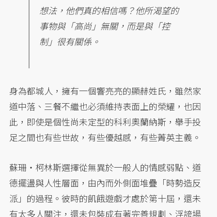
想法，他們真的相信嗎？他所渴望的
事物與「高尚」無關，而是與「控
制」很有關係。
身為都城人，擁有一個響亮亮的顯赫姓氏，雖然家
道中落、三餐不繼也必須維持表面上的榮耀，也因
此，即使是個性尚未定型的科利奧蘭納斯，舉手投
足之間也有些世故，有些優越感，有些菁英主義。
蘇珊・柯林斯選擇從無異於一般人的情感弱點、道
德擺盪與人性層面，由內而外側面堆疊「時勢造反
派」的過程。彼時的飢餓遊戲才處於第十屆，還未
有太多人關注，還未包裝成有著完善規劃、浮誇場