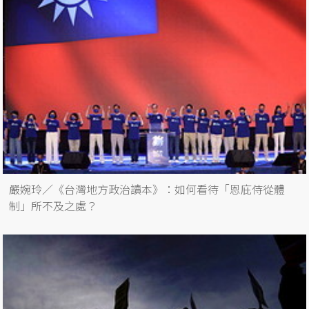
嚴婉玲／《台灣地方政治讀本》：如何看待「恩庇侍從體
制」所不及之處？