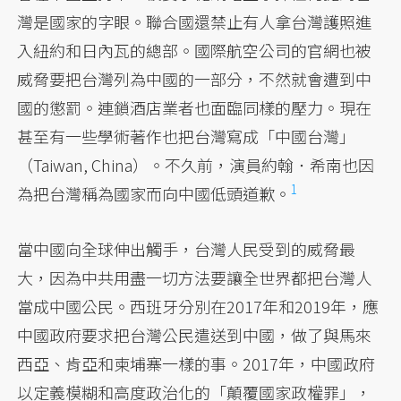
灣是國家的字眼。聯合國還禁止有人拿台灣護照進
入紐約和日內瓦的總部。國際航空公司的官網也被
威脅要把台灣列為中國的一部分，不然就會遭到中
國的懲罰。連鎖酒店業者也面臨同樣的壓力。現在
甚至有一些學術著作也把台灣寫成「中國台灣」
（Taiwan, China）。不久前，演員約翰．希南也因
1
為把台灣稱為國家而向
中國低頭道歉。
當中國向全球伸出觸手，台灣人民受到的威脅最
大，因為中共用盡一切方法要讓全世界都把台灣人
當成中國公民。西班牙分別在2017年和2019年，應
中國政府要求把台灣公民遣送到中國，做了與馬來
西亞、肯亞和柬埔寨一樣的事。2017年，中國政府
以定義模糊和高度政治化的「顛覆國家政權罪」，