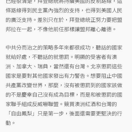
已經很清楚，拜登總統將持續美國的反制路線，這
條路線得到民主黨內強烈的支持，也得到美國人民
的廣泛支持。差別只在於，拜登總統正努力要把盟
邦拉在一起，不像他前任那樣讓盟邦離心離德。
中共分而治之的策略多年來都很成功，聽話的國家
就給好處，不聽話的就懲罰。明顯的受害者有澳
洲、加拿大、瑞典，當然還有台灣。北京懲罰這些
國家是要對其他國家發出有力警告。想要阻止中國
共產黨改變世界，那麼，沒有被懲罰到的國家該做
的不是慶幸自己沒有成為目標，而是和被懲罰的國
家聯手組成反威嚇聯盟。競買澳洲紅酒和台灣的
「自由鳳梨」只是第一步，後面還需要更堅決的行
動。