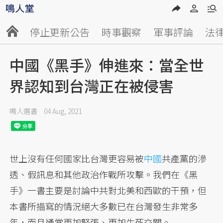
停止更新公告
時事觀察
軍事評論
法
中國《黑手》伸進來：當全世
界認知到台灣正在被侵害
鳴人選書
04 Aug, 2021
世上沒有任何國家比台灣更容易被
中國
共產黨的滲
透、假訊息和其他政治作戰所攻擊。我們在《黑
手》一書主要是討論中共對北美和西歐的干預，但
本書所描寫的情況絕大多數已在台灣發生非常多
年，而且通常更加緊張、更加生死交關。