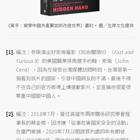
《黑手：揭穿中國共產黨如何改造世界》書封。 圖／左岸文化提供
編注：參與演出好萊塢電影《玩命關頭9》（
Fast and
Furious 9
）的美國職業摔角選手約翰．希南（John
Cena），因為在接受台灣媒體訪問時說，台灣是第一
個看到該片的國家，引發中國網友的不滿，最後不得
不在自己的官方微博上傳道歉影片，並宣稱他很愛很
尊重中國跟中國人。
編注：2018年7月，曾任高雄市兩岸關係研究學會理
事長的蔡金樹，因涉嫌「從事危害國家安全的活動」
在廈門被捕，2020年7月以間諜罪判處四年有期徒
刑；2018年8月，退休的台師大教授施正屏在中國失