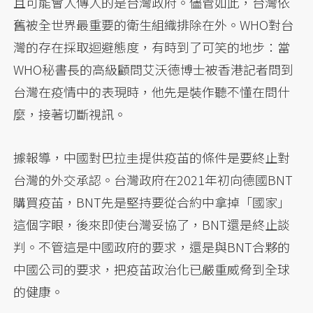
且可能會人傳人的是台灣政府。儘管如此，台灣依
舊被全世界最重要的衛生組織排除在外。WHO對台
灣的存在採取迴避態度，有時到了可笑的地步：當
WHO秘書長的高級顧問艾沃德博士被香港記者問到
台灣在疫情中的表現時，他先是裝作聽不懂在問什
麼，接著切斷視訊。
據報導，中國對巴拉圭提供疫苖的條件是要終止對
台灣的外交承認。台灣政府在2021年初向德國BNT
購買疫苖，BNT先是堅持要從合約中拿掉「國家」
這個字眼，後來即使台灣妥協了，BNT還是終止談
判。不管這是中國政府的要求，還是與BNT合夥的
中國公司的要求，把疫苖政治化已嚴重威脅到全球
的健康。