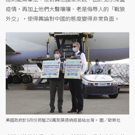
疫情，再加上他們大聲嚷嚷、老是侮辱人的「戰狼
外交」，使得輿論對中國的態度變得非常負面。
美國政府於6月份捐贈250萬劑莫德納疫苗給台灣。 圖／歐新社