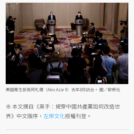
美國衛生部長阿札爾（Alex Azar II）去年8月訪台。 圖／歐新社
※ 本文摘自《黑手：揭穿中國共產黨如何改造世
界》中文版序，
左岸文化
授權刊登。