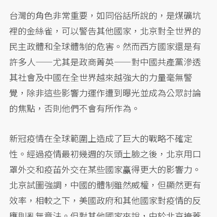
台灣的角色非常重要，如同俗話所說的，是煤礦坑
裡的金絲雀，可以警告其他國家，北京對全世界的
民主政體和全球體制的危害。然而西方國家還是有
許多人——尤其是政商菁英——對中國共產黨滲透
其社會及中國在全世界越來越強大的力量毫無警
覺，除非這些影響力運作遭到曝光並成為公眾討論
的焦點，否則他們不會有所作為。
新冠疫情在全球範圍上造成了巨大的戰略不確定
性。經過疫情最初幾週的灰頭土臉之後，北京用口
罩外交和疫苖外交在某些國家赢得更大的影響力。
北京試圖強調，中國的體制雖然威權，但顯然更有
效率，相較之下，美國政府和其他國家對疫情的反
應則亂無章法。但對其他國家來說，由於北京掩蓋