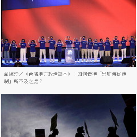
嚴婉玲／《台灣地方政治讀本》：如何看待「恩庇侍從體
制」所不及之處？