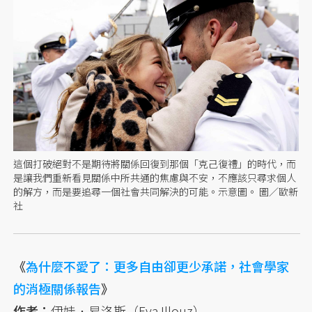
這個打破絕對不是期待將關係回復到那個「克己復禮」的時代，而
是讓我們重新看見關係中所共通的焦慮與不安，不應該只尋求個人
的解方，而是要追尋一個社會共同解決的可能。示意圖。 圖／歐新
社
《
為什麼不愛了：更多自由卻更少承諾，社會學家
的消極關係報告
》
作者：
伊娃．易洛斯（Eva Illouz）