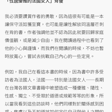
「性感優雅的法國女人」背後
我必須要讚賞作者的勇敢，因為這很有可能是一本
讓保守派如獲至寶，也可能是讓性解放同溫層芒刺
在背的書，作者強調他並不認為因此就要回歸家庭
價值觀，或是減少自由，我在閱讀過程中也看到了
他的小心與謹慎，而我們在閱讀的時候，不妨也暫
時放寬心，嘗試去挑戰自己內心的一些定見。
例如，我自己在看這本書的時候，因為書中許多受
訪者為法國人，法國——特別是法國女人——長期
在台灣各類文章書籍中被塑造成一種優雅、隨性、
性感、獨立、不受限於道德或規範等等的形象，所
以當我看到這些訪談時，他們同樣對於關係感到困
惑、焦慮以及不知道該如何定位自己與他人之間的