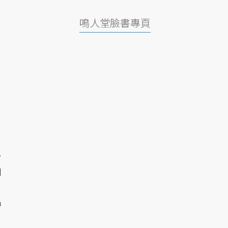
鳴人堂臉書專頁
〉
網
中
」