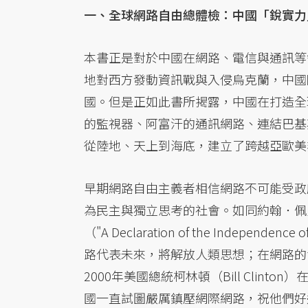
一、全球網路自由總體檢：中國「銳實力
本書正是對於中國在網路、電信與通訊等
地對西方發動資訊戰與入侵烏克蘭，中國
國。但是正如此書所揭露，中國在打造全
的監視器、阿富汗的通訊網路、連結巴基
從陸地、天上到海底，建立了跨越亞歐美
早期網路自由主義者相信網路不可能受政
為民主與獨立思考的社會。如同約翰．佩里．巴
（"A Declaration of the Indep
路代表未來，將解放人類思想；在網路的
2000年美國總統柯林頓（Bill Cli
國一直試圖嚴厲鎮壓網際網路，祝他們好運