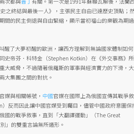
兩次都與
普丁
有關。第一次是1991年蘇聯瓦解後，法蘭
）寫下《歷史之終結與最後一人》，主張民主自由已達歷史頂點；
期間的民主倒退與自由緊縮，顯示當初福山的樂觀為期過
叫醒了大夢初醒的歐洲，讓西方理解到無論國家體制如何
芬．科特金（Stephen Kotkin）在《外交事務》所
重大威脅，不過隨著俄羅斯的軍事與經濟實力的下滑，大
兩大集團之間的對抗。
官媒與相關帳號，
中國
官媒在國際上為俄國宣傳其戰爭敘
ation）反而因此讓中國官媒受到矚目，儘管中國政府意圖保
的戰爭敘事，直到「大翻譯運動」（The Great
「內外有別」的雙重言論無所遁形。