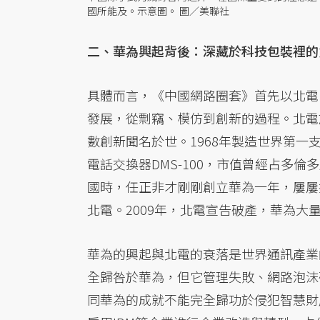
國所能及。示意圖。 圖／美聯社
二、華為興起背後：深藏於科技包裝裡的
具體而言，《中國網路圈套》首先以北電（
發展，從剽竊、模仿到創新的過程。北電
數創新聞名於世。1968年製造世界第一
電話交換器DMS-100，市值曾經占多倫
國時，任正非才剛剛創立華為一年，屢屢
北電。2009年，北電宣告破產，華為大
華為的興起與北電的衰落是世界通訊產業
全歸咎於華為，但它管理失敗、網路泡沫
同華為的成就不能完全歸功於侵犯智慧財產