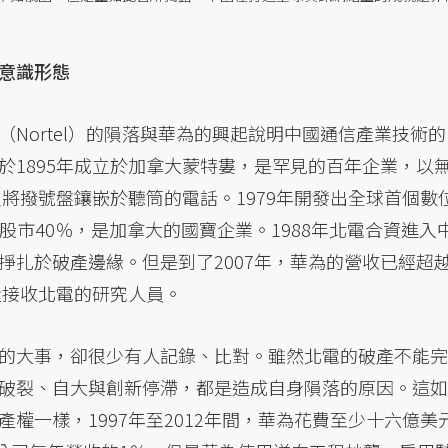
意識形態
Nortel）的隕落與華為的興起說明中國通信產業技術的
於1895年成立於加拿大蒙特婁，是罕見的百年企業，以
支將撥號盤鑲嵌於聽筒的電話。1979年開發出全球首個數
多股市40％，是加拿大的國寶企業。1988年北電合資進入
掙扎於破產邊緣。但是到了2007年，華為的營收已經超
量接收北電的研究人員。
的大事，卻很少有人記錄、比對。雖然北電的破產不能完
破裂、自大與創新停滯，都是造成自身隕落的原因。這如
權一樣，1997年至2012年間，華為花費至少十六億美