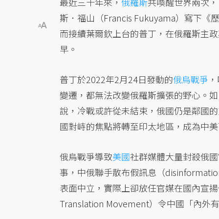
最近三十年來，
俄羅斯
共喚醒世界兩次，
斯．福山（Francis Fukuyama
而接續葉爾欽上台的普丁，在俄羅斯主政
早。
普丁於2022年2月24日發動的
俄烏戰爭
，
變遷，都無法改變俄羅斯擴張的野心。如同史帝
說，冷戰或許從未結束，俄國仍是鄰國的
國對峙的焦點將轉至印太地區，成為中美
俄烏戰爭導致
美國
社群媒體大量封殺俄國
事，中俄聯手散布假訊息（disinform
表面中立，實際上卻放任官媒在國內宣揚俄國
Translation Movement）令中國