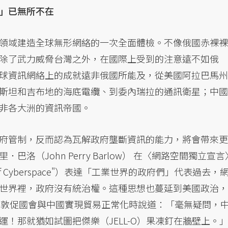
」已無所不在
領域建造全球無形網絡的一次全面體檢。不像俄國赤裸裸
除了武力威脅台灣之外，在國際上受到的注意遠不如俄
球資訊網絡上的成就遠非俄國所能及，從美國阿拉巴馬州
斯坦和吉布地的海底電纜、到委內瑞拉的通訊衛星；中國
非各大洲的資訊帝國。
府管制，反而認為瓦解政府壟斷資訊的能力，將會帶來更
洛（John Perry Barlow） 在〈網路空間獨立宣言
endence of Cyberspace"）表達「工業世界的政府們」代表過去，
世界裡，政府沒有統治權。這種思想也蔓延到美國政治，
nton）在敦促國會與中國實現貿易正常化時說道：「毫無疑問，
！那就猶如試圖把傑樂（JELL-O）果凍釘在牆壁上。