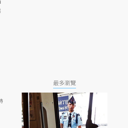
西
然
最多瀏覽
持