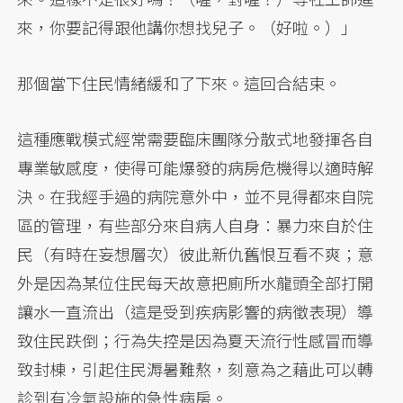
來，你要記得跟他講你想找兒子。（好啦。）」
那個當下住民情緒緩和了下來。這回合結束。
這種應戰模式經常需要臨床團隊分散式地發揮各自
專業敏感度，使得可能爆發的病房危機得以適時解
決。在我經手過的病院意外中，並不見得都來自院
區的管理，有些部分來自病人自身：暴力來自於住
民（有時在妄想層次）彼此新仇舊恨互看不爽；意
外是因為某位住民每天故意把廁所水龍頭全部打開
讓水一直流出（這是受到疾病影響的病徵表現）導
致住民跌倒；行為失控是因為夏天流行性感冒而導
致封棟，引起住民溽暑難熬，刻意為之藉此可以轉
診到有冷氣設施的急性病房。