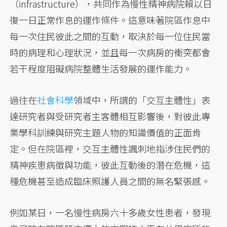
（infrastructure），共同作為慢性精神病院賴以日
復一日正常作息的運作條件。這意味著院區作息中
每一次住民彼此之間的互動，取決於每一位住民當
時的病理和心理狀況，並且每一次病房的衝突都會
若干程度阻礙病院整體生活發展的運作能力。
過往在
社會科學
領域中，所謂的「交互主體性」表
達研究者與受研究者主客體相互影響後，對彼此專
業學科訓練與研究主題人物的知識價值的正面肯
定。但在院區裡，交互主體性諷刺地指涉住民們的
精神疾患病徵與功能，彼此互動後的潛在危機，這
種危機甚至造成臨床照護人員之間的無名緊張感。
例如某日，一名慢性病房六十多歲女性患者，發現