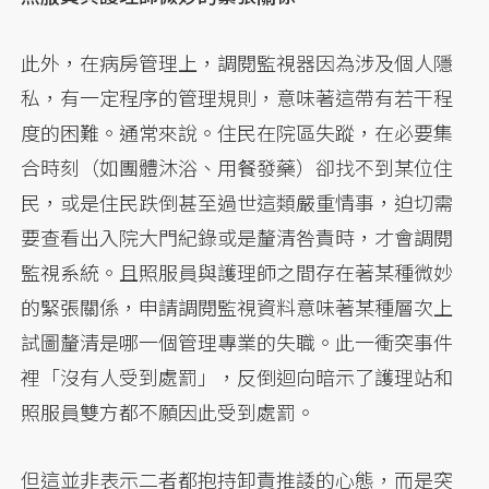
此外，在病房管理上，調閱監視器因為涉及個人隱
私，有一定程序的管理規則，意味著這帶有若干程
度的困難。通常來說。住民在院區失蹤，在必要集
合時刻（如團體沐浴、用餐發藥）卻找不到某位住
民，或是住民跌倒甚至過世這類嚴重情事，迫切需
要查看出入院大門紀錄或是釐清咎責時，才會調閱
監視系統。且照服員與護理師之間存在著某種微妙
的緊張關係，申請調閱監視資料意味著某種層次上
試圖釐清是哪一個管理專業的失職。此一衝突事件
裡「沒有人受到處罰」，反倒迴向暗示了護理站和
照服員雙方都不願因此受到處罰。
但這並非表示二者都抱持卸責推諉的心態，而是突