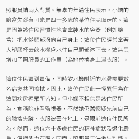
照服員請兩人對質。無辜的年邁住民表示，小嫻的
臉盆失蹤有可能是四十多歲的某位住民取走的。這
是因為該住民習慣性地會拿裝水的容器（例如臉
盆）把水從頭部潑向自己身上：這位住民經常拿著
大塑膠杯去飲水機盛水往自己頭部淋下去，這無異
增加了照服員的工作量（為她替換身上濕衣服）。
這位住民遭到責備，同時飲水機附近的水灘需要數
名病友共同擦拭。因此，這位住民此一怪異行為在
這間病房裡眾所皆知。但小嫻不相信是該住民所
為，宣稱除非看監視器，不然她仍舊懷疑先前自己
的臉盆失蹤、衣服被丟在地上，是眼前這位住民所
為。然而，這位六十多歲住民的精神症狀及退化嚴
重，溝通能力有限。因而，照服員無法做出判斷。