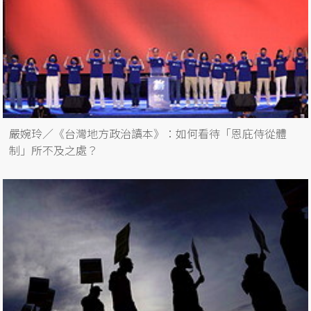
嚴婉玲／《台灣地方政治讀本》：如何看待「恩庇侍從體
制」所不及之處？