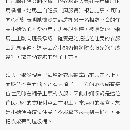
自己晾在院區晒衣繩上的衣服被人丟在共用廁所的
馬桶裡。她馬上向班長（照服員）報告此事，同時
向心理師表明她懷疑是病房裡另一名相處不合的住
民小嫻做的。當她走向班長說明時，被懷疑的小嫻
馬上主動向班長承認，確實是她把這位住民的衣服
丟到馬桶裡。這是因為小嫻習慣將髒衣服先泡在臉
盆裡，放在晒衣處的椅子下方。
這天小嫻發現自己這堆髒衣服被拿出來丟在地上，
而臉盆不翼而飛。她看見椅子正上方的晒衣繩有這
位住民晾在繩子上頭的衣服，因此小嫻懷疑是這位
住民把她的衣服刻意丟在地上，拿走她的臉盆。於
是小嫻便將這位住民的衣服拿下來丟到馬桶裡，並
把衣架丟到垃圾桶。