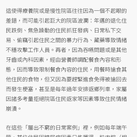
這使得療養院或是慢性院區往往因為一個不起眼的
差錯，而可能引起巨大的院區波瀾：年邁的退化住
民跌倒、焦急躁動的住民抓狂發病、日常私下交
易、偷竊引起住民之間的暴力行為、藏藥導致情緒
不穩攻擊工作人員。再者，因為吞嚥問題或是其他
牙齒或內科因素，經由營養師調配餐食內容和形
態，因而導致限制餐食內容的住民，用餐時搶食其
他住民的食物，但又因為要趕緊進食免得被搶回去
而發生梗塞，甚至是每年過年安排返鄉列車，家屬
因諸多考量拒絕院區住民返家等因素導致住民情緒
崩潰。
在這些「層出不窮的日常案例」裡，例如每年端午