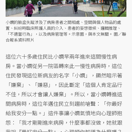
小嫻的臉盆失蹤涉及了病房患者之間相處、空間與個人物品的處
置、糾紛時臨床照護人員的介入、患者的妄想徵候、邏輯推理、
「不適當行為」，以及病房管理等。示意圖，與本文無關。 圖／聯
合報系資料照片
這位六十多歲住民比小嫻早兩年進來這間慢性病
房。當小嫻從另一院區轉來此一慢性病房時，這位
住民發現這位新病友的名字「小嫻」，顯然暗示著
「嫌棄」、「嫌惡」，因此斷定「這個人肯定品行
不佳，所以才會讓人嫌棄」。所以，當小嫻轉進這
間病房時，這位年邁住民立刻趨前嗆聲：「你最好
給我安分一點。」這件事讓小嫻氣憤地向心理師抱
怨：「我才剛剛進來病房，什麼事都沒做，她就跟
我說『最好安分一點』，心理師你知道為什麼嗎？