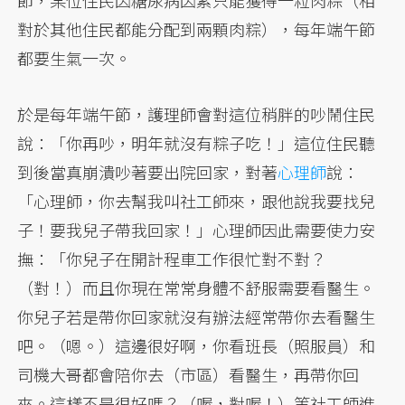
節，某位住民因糖尿病因素只能獲得一粒肉粽（相
對於其他住民都能分配到兩顆肉粽），每年端午節
都要生氣一次。
於是每年端午節，護理師會對這位稍胖的吵鬧住民
說：「你再吵，明年就沒有粽子吃！」這位住民聽
到後當真崩潰吵著要出院回家，對著
心理師
說：
「心理師，你去幫我叫社工師來，跟他說我要找兒
子！要我兒子帶我回家！」心理師因此需要使力安
撫：「你兒子在開計程車工作很忙對不對？
（對！）而且你現在常常身體不舒服需要看醫生。
你兒子若是帶你回家就沒有辦法經常帶你去看醫生
吧。（嗯。）這邊很好啊，你看班長（照服員）和
司機大哥都會陪你去（市區）看醫生，再帶你回
來。這樣不是很好嗎？（喔，對喔！）等社工師進