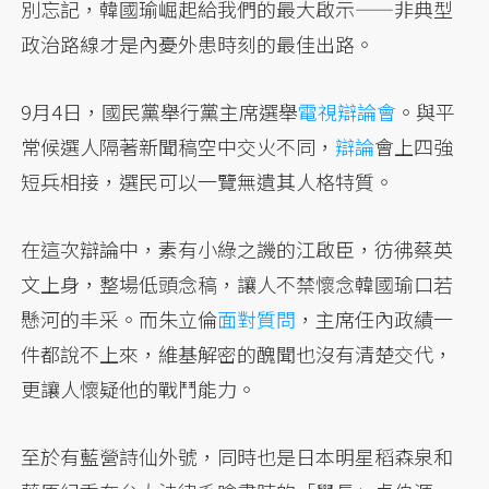
別忘記，韓國瑜崛起給我們的最大啟示——非典型
政治路線才是內憂外患時刻的最佳出路。
9月4日，國民黨舉行黨主席選舉
電視辯論會
。與平
常候選人隔著新聞稿空中交火不同，
辯論
會上四強
短兵相接，選民可以一覽無遺其人格特質。
在這次辯論中，素有小綠之譏的江啟臣，彷彿蔡英
文上身，整場低頭念稿，讓人不禁懷念韓國瑜口若
懸河的丰采。而朱立倫
面對質問
，主席任內政績一
件都說不上來，維基解密的醜聞也沒有清楚交代，
更讓人懷疑他的戰鬥能力。
至於有藍營詩仙外號，同時也是日本明星稻森泉和