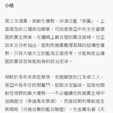
小結
第三次清黨、高齡化優勢、扮演泛藍「側翼」，上
面提及的三種政治願景，可說是張亞中先生在當選
國民黨主席後，在邏輯上最合理的黨派路線。也正
如本文分析指出，面對民進黨難攖其鋒的結構性優
勢，只有大破大立的藍海王道思考，才能夠走出讓
國民黨苦苦無能脫身的政治泥淖。
相較於多年來高官厚祿、安居廟堂的江朱卓三人，
張亞中長年在民間奮鬥，屁股決定腦袋，這是他開
創性視野的最大優勢——不必繼續在民進黨主場中
加碼跟注（爭搶青年票源），而是因勢利導創造全
新開局（分進合擊的藍白聯盟）。在金庸名著《天