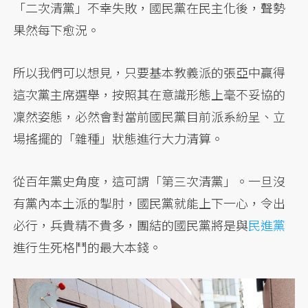
「二次清黨」不幸失敗，國民黨在民主化後，聲勢
果然每下愈況。
所以我們可以想見，只要基本教義派的張亞中贏得
這次黨主席選舉，按照其在意識形態上毫不妥協的
凜然姿態，必然會對當前國民黨目前派系紛呈、立
場搖擺的「雜種」狀態進行大力清算。
從百年黨史角度，這可謂「第三次清黨」。一旦沒
有黨內本土派的掣肘，國民黨就能上下一心，令出
必行，兵貴精不貴多，團結的國民黨將是與
民進黨
進行生死格鬥的最大本錢。