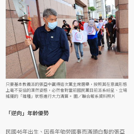
只要基本教義派的張亞中贏得這次黨主席選舉，按照其在意識形態
上毫不妥協的凜然姿態，必然會對當前國民黨目前派系紛呈、立場
搖擺的「雜種」狀態進行大力清算。 圖／聯合報系資料照片
「逆向」年齡優勢
民國46年出生、因長年劬勞國事而滿頭白髮的張亞