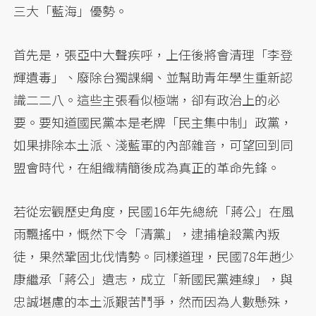
三大「藍海」優勢。
首先是，張亞中大聲疾呼，上任後將會清理「李登
輝遺毒」、廢除台獨課綱、並幫助青年學生重新認
識二二八。這些主張看似極端，卻有政治上的必
要。要知道國民黨本是老牌「民主集中制」政黨，
如果排除本土派、淺藍軍的內部雜音，可望回到同
盟會時代，在組織精簡後成為真正的革命先鋒。
若從宏觀歷史角度，民國16年先總統「蔣公」在風
雨飄搖中，慨然下令「清黨」，逮捕槍殺黨內叛
徒，果然鞏固北伐情勢。同樣道理，民國78年趙少
康繼承「蔣公」遺志，成立「新國民黨連線」，與
忠誠堪慮的本土派艱苦鬥爭，然而因為人數懸殊，