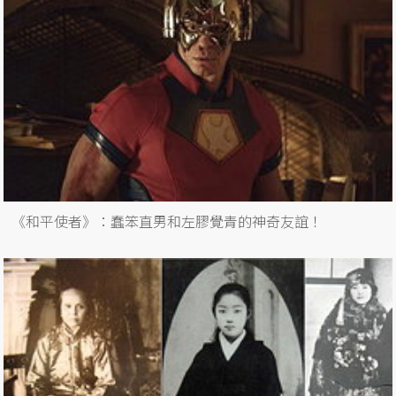
《和平使者》：蠢笨直男和左膠覺青的神奇友誼！