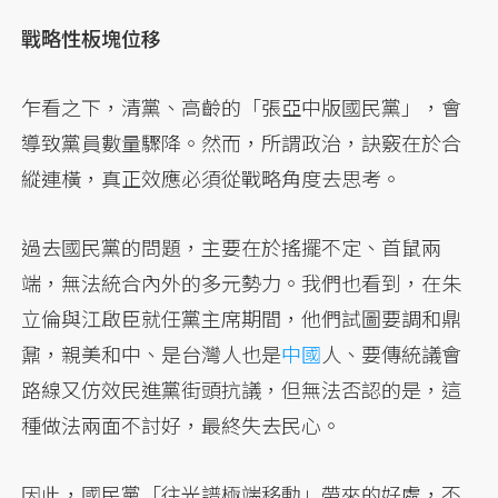
戰略性板塊位移
乍看之下，清黨、高齡的「張亞中版國民黨」，會
導致黨員數量驟降。然而，所謂政治，訣竅在於合
縱連橫，真正效應必須從戰略角度去思考。
過去國民黨的問題，主要在於搖擺不定、首鼠兩
端，無法統合內外的多元勢力。我們也看到，在朱
立倫與江啟臣就任黨主席期間，他們試圖要調和鼎
鼐，親美和中、是台灣人也是
中國
人、要傳統議會
路線又仿效民進黨街頭抗議，但無法否認的是，這
種做法兩面不討好，最終失去民心。
因此，國民黨「往光譜極端移動」帶來的好處，不