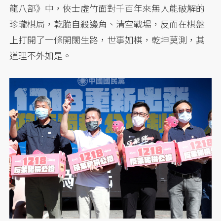
龍八部》中，俠士虛竹面對千百年來無人能破解的
珍瓏棋局，乾脆自殺邊角、清空戰場，反而在棋盤
上打開了一條開闊生路，世事如棋，乾坤莫測，其
道理不外如是。