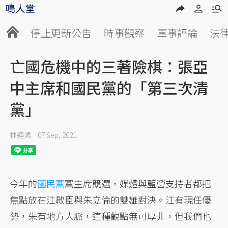
停止更新公告
時事觀察
軍事評論
法
亡國危機中的三著險棋：張亞
中主席和國民黨的「第三次清
黨」
林運鴻
07 Sep, 2021
今年的
國民黨
黨主席競選，媒體與藍營支持者都把
焦點放在江啟臣與朱立倫的雙雄對決。江有現任優
勢，朱有地方人脈，這種觀點無可厚非，但我們也