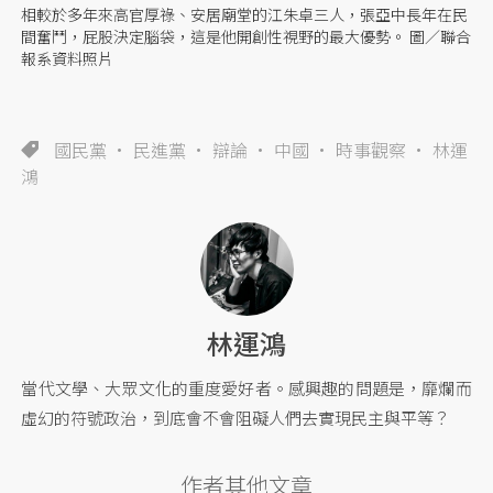
相較於多年來高官厚祿、安居廟堂的江朱卓三人，張亞中長年在民
間奮鬥，屁股決定腦袋，這是他開創性視野的最大優勢。 圖／聯合
報系資料照片
國民黨
民進黨
辯論
中國
時事觀察
林運
鴻
林運鴻
當代文學、大眾文化的重度愛好者。感興趣的問題是，靡爛而
虛幻的符號政治，到底會不會阻礙人們去實現民主與平等？
作者其他文章