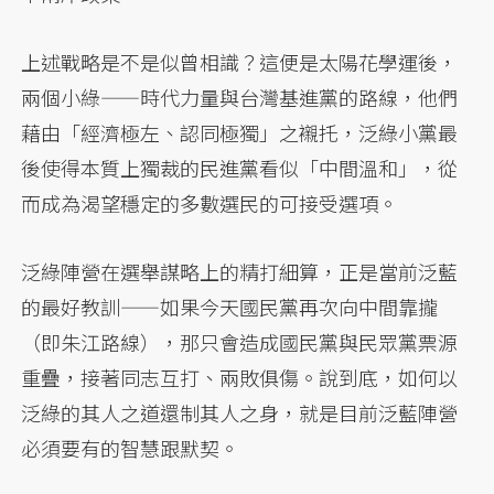
上述戰略是不是似曾相識？這便是太陽花學運後，
兩個小綠——時代力量與台灣基進黨的路線，他們
藉由「經濟極左、認同極獨」之襯托，泛綠小黨最
後使得本質上獨裁的民進黨看似「中間溫和」，從
而成為渴望穩定的多數選民的可接受選項。
泛綠陣營在選舉謀略上的精打細算，正是當前泛藍
的最好教訓——如果今天國民黨再次向中間靠攏
（即朱江路線），那只會造成國民黨與民眾黨票源
重疊，接著同志互打、兩敗俱傷。說到底，如何以
泛綠的其人之道還制其人之身，就是目前泛藍陣營
必須要有的智慧跟默契。