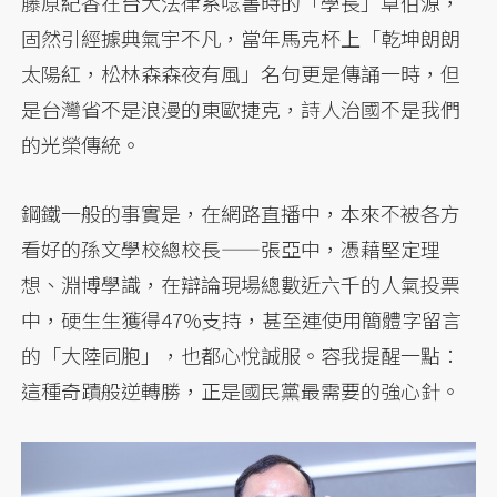
藤原紀香在台大法律系唸書時的「學長」卓伯源，
固然引經據典氣宇不凡，當年馬克杯上「乾坤朗朗
太陽紅，松林森森夜有風」名句更是傳誦一時，但
是台灣省不是浪漫的東歐捷克，詩人治國不是我們
的光榮傳統。
鋼鐵一般的事實是，在網路直播中，本來不被各方
看好的孫文學校總校長——張亞中，憑藉堅定理
想、淵博學識，在辯論現場總數近六千的人氣投票
中，硬生生獲得47%支持，甚至連使用簡體字留言
的「大陸同胞」，也都心悅誠服。容我提醒一點：
這種奇蹟般逆轉勝，正是國民黨最需要的強心針。