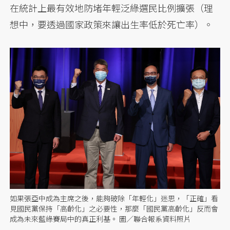
在統計上最有效地防堵年輕泛綠選民比例擴張（理
想中，要透過國家政策來讓出生率低於死亡率）。
如果張亞中成為主席之後，能夠破除「年輕化」迷思，「正確」看
見國民黨保持「高齡化」之必要性，那麼「國民黨高齡化」反而會
成為未來藍綠賽局中的真正利基。 圖／聯合報系資料照片