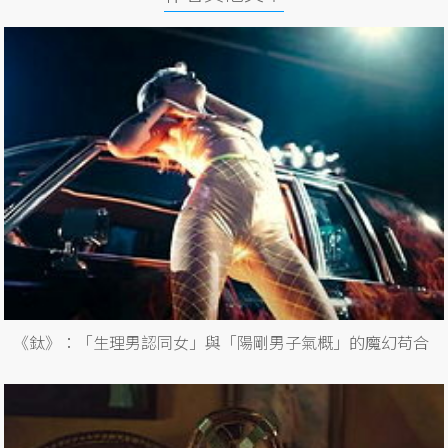
《鈦》：「生理男認同女」與「陽剛男子氣概」的魔幻苟合