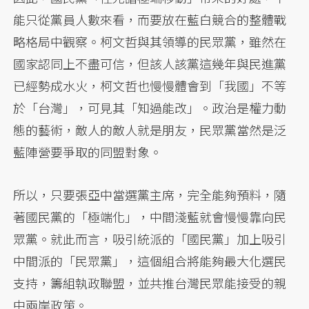
能只從黨員人數來看，而要放在藍白競合的整體戰
略格局中觀察。柯文哲與其領導的民眾黨，雖然在
國家認同上不盡可信，但該人該黨這幾年與民進黨
已經勢成水火，柯文哲也慢慢體會到「我國」不等
於「台灣」，可見其「知過能改」。政治是權力動
態的藝術，敵人的敵人就是朋友，民眾黨當然是泛
藍陣營要爭取的同盟對象。
所以，只要張亞中當選黨主席，完全能夠預料，隨
著國民黨的「極端化」，中間淺藍就會慢慢靠向民
眾黨。就此而言，吸引統派的「國民黨」加上吸引
中間派的「民眾黨」，這個組合將能夠最大化選民
支持，籌組執政聯盟，並共推台灣民眾能接受的親
中兩岸政策。