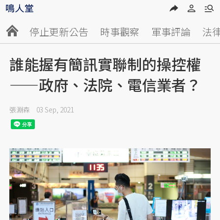
停止更新公告
時事觀察
軍事評論
法
誰能握有簡訊實聯制的操控權
——政府、法院、電信業者？
張淵森
03 Sep, 2021