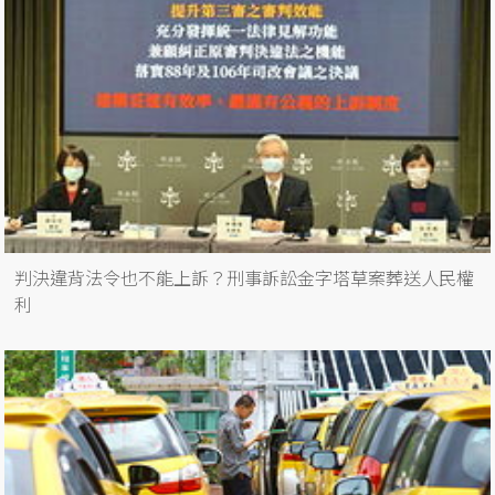
判決違背法令也不能上訴？刑事訴訟金字塔草案葬送人民權
利