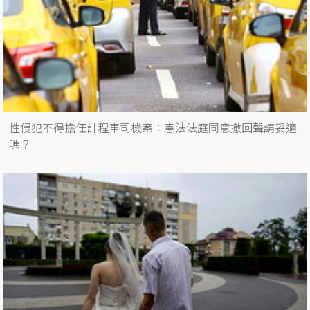
性侵犯不得擔任計程車司機案：憲法法庭同意撤回聲請妥適
嗎？