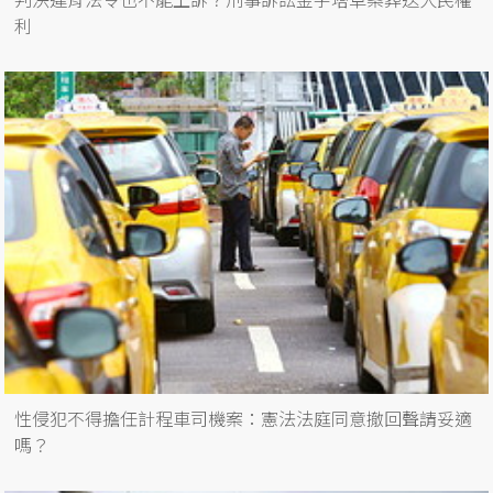
利
性侵犯不得擔任計程車司機案：憲法法庭同意撤回聲請妥適
嗎？