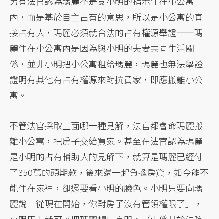
另有法官認為瑪麗不是受小明的指示住在小公寓
內，而是基於自主占有的意思，所以是小公寓的直
接占有人，瑪麗必須就合法的占有權源舉證——瑪
麗住在小公寓內是因為與小明的夫妻共同生活關
係，並非小明把小公寓租給瑪麗，瑪麗也無法舉證
證明有其他有占有權源來對抗買家，即應搬離小公
寓。
不管法官採取上面哪一種見解，法官都會命瑪麗搬
離小公寓，把房子交給買家。甚至在法官認為瑪麗
是小明的占有輔助人的見解下，就算是瑪麗已經付
了350萬的頭期款，後來還一起負擔房貸，如今能不
能住在家裡，卻還要看小明的臉色。小明只要向瑪
麗說「從現在開始，你對房子沒有管領權限了」，