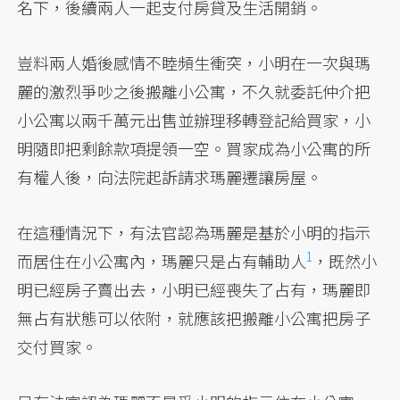
名下，後續兩人一起支付房貸及生活開銷。
豈料兩人婚後感情不睦頻生衝突，小明在一次與瑪
麗的激烈爭吵之後搬離小公寓，不久就委託仲介把
小公寓以兩千萬元出售並辦理移轉登記給買家，小
明隨即把剩餘款項提領一空。買家成為小公寓的所
有權人後，向法院起訴請求瑪麗遷讓房屋。
在這種情況下，有法官認為瑪麗是基於小明的指示
1
而居住在小公寓內，瑪麗只是
占有輔助人
，既然小
明已經房子賣出去，小明已經喪失了占有，瑪麗即
無占有狀態可以依附，就應該把搬離小公寓把房子
交付買家。