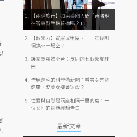
【兩倍旅行】如果泰國人問「台灣現
在智慧型手機普遍嗎？」
【數學力】買屋或租屋，二十年後哪
行
個換來一場空？
以
護家盟震驚全台：反同的七個超爛理
由
借屍還魂的科學偽新聞：看美女有益
健康，娶美女卻會短命？
性愛與自慰是兩座相隔千里的島：一
位女性的身體經驗告白
憲
最新文章
判