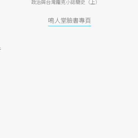
政治與台灣龐克小誌簡史（上）
鳴人堂臉書專頁
件