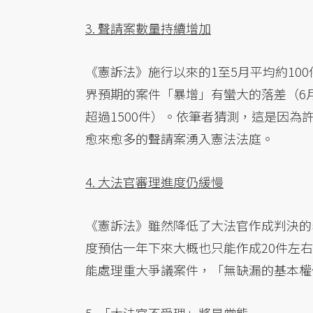
3. 聲請案數量持續增加
《憲訴法》施行以來的1至5月平均約10
界預期的案件「暴增」有蠻大的落差（6
超過1500件）。依筆者猜測，這是因
愈來愈多的聲請案湧入憲法法庭。
4. 大法官審理進度仍緩慢
《憲訴法》雖然降低了大法官作成判決的
度預估一年下來大概也只能作成20件左
能處理重大爭議案件，「無缺漏的基本權
5. 「大法官不受理」將是常態