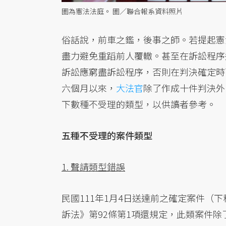
圖為憲法法庭。 圖／聯合報系資料照片
俗話說，前車之鑑，後事之師。若提起憲
盡力避免重蹈前人覆轍。甚至在訴訟程序
訴訟應窮盡訴訟程序，否則在判決確定時可
六個月以來，
大法官
除了作成十件判決外
下數種不受理的類型，以供讀者參考。
五種不受理的案件類型
1. 聲請類型錯誤
民國111年1月4日送達前之確定案件（
訴法》第92條第1項還規定，此類案件