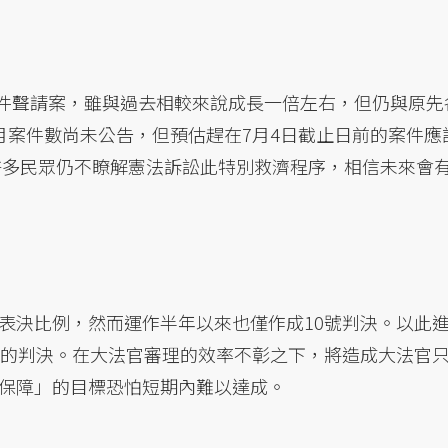
0件聲請案，雖與過去相較來說成長一倍左右，但仍與原先
月案件數尚未公告，但預估趕在7月4日截止日前的案件應
為許多民眾仍不瞭解憲法訴訟此特別救濟程序，相信未來會
表決比例，然而運作半年以來也僅作成10號判決。以此
右的判決。在大法官審理的效率不彰之下，將造成大法官
保障」的目標恐怕短期內難以達成。