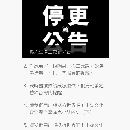
鳴人堂停止更新公告
性感無罪：拒絕身／心二元論，談選
舉造勢「性化」空服員的複雜性
戰時醫療救護該怎麼做？俄烏戰爭經
驗給台灣的提醒
讓我們用出版抵抗世界吧！小誌文化
政治與台灣龐克小誌簡史（下）
讓我們用出版抵抗世界吧！小誌文化