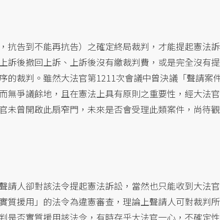
，抗告到不能再抗告）之確定終局裁判，才能提起憲法訴
上訴後撤回上訴、上訴後沒有繳裁判費，或是完全沒有提
序的裁判。雖然大法官第1211次會議中曾決議「聲請案
而無爭議餘地，且在憲法上具有原則之重要性，經大法官
官未曾開啟此扇窄門，未來是否會受理此類案件，尚待觀
聲請人卻對該法令提起憲法訴訟，當然也只能收到大法官
實質援用」的法令為違憲審查，理論上聲請人可對裁判所
判是否實質援用該法令，有時存乎大法官一心，不確定性