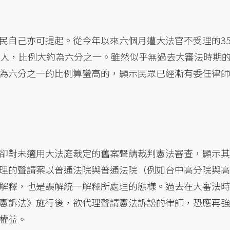
民自己亦可提起。從今年以來六個月遭大法官不受理的35
理人，比例大約為六分之一。雖然似乎無過去大審法時期
為六分之一的比例算蠻高的，顯示民眾已經漸有委任律師
卻對未適用大法庭裁定的舊案聲請裁判憲法審查，顯示其
理的聲請案以普通法院與普通法院（例如台中高分院與高
解釋，也是誤解統一解釋所處理的態樣。過去在大審法時
憲訴法》施行後，欲代理聲請憲法訴訟的律師，恐應再強
權益。