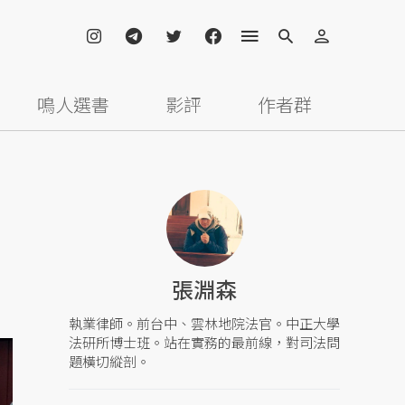
鳴人選書
影評
作者群
張淵森
執業律師。前台中、雲林地院法官。中正大學
法研所博士班。站在實務的最前線，對司法問
題橫切縱剖。