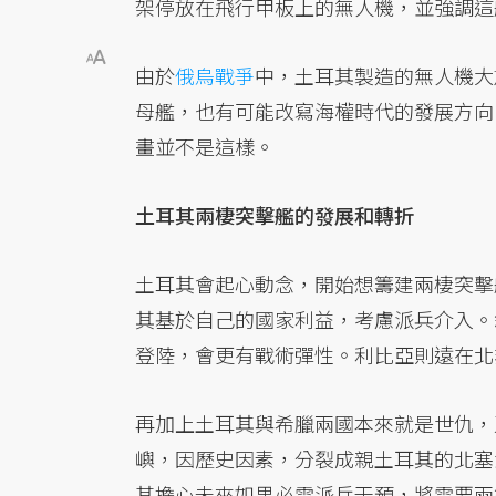
架停放在飛行甲板上的無人機，並強調這
由於
俄烏戰爭
中，土耳其製造的無人機大
母艦，也有可能改寫海權時代的發展方向
畫並不是這樣。
土耳其兩棲突擊艦的發展和轉折
土耳其會起心動念，開始想籌建兩棲突擊
其基於自己的國家利益，考慮派兵介入。
登陸，會更有戰術彈性。利比亞則遠在北
再加上土耳其與希臘兩國本來就是世仇，
嶼，因歷史因素，分裂成親土耳其的北塞
其擔心未來如果必需派兵干預，將需要兩