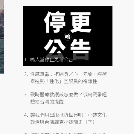
鳴人堂停止更新公告
性感無罪：拒絕身／心二元論，談選
舉造勢「性化」空服員的複雜性
戰時醫療救護該怎麼做？俄烏戰爭經
驗給台灣的提醒
讓我們用出版抵抗世界吧！小誌文化
政治與台灣龐克小誌簡史（下）