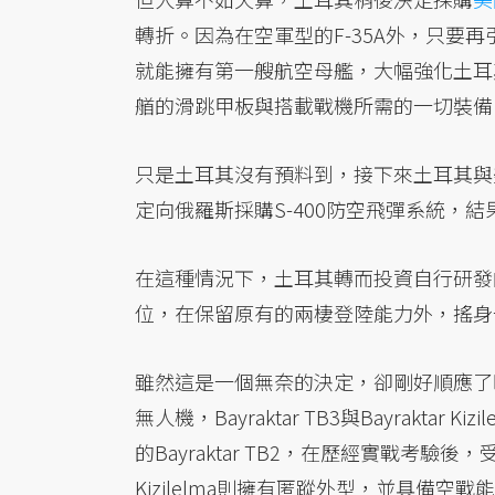
轉折。因為在空軍型的F-35A外，只要再
就能擁有第一艘航空母艦，大幅強化土耳
艏的滑跳甲板與搭載戰機所需的一切裝備
只是土耳其沒有預料到，接下來土耳其與
定向俄羅斯採購S-400防空飛彈系統，結
在這種情況下，土耳其轉而投資自行研發的
位，在保留原有的兩棲登陸能力外，搖身
雖然這是一個無奈的決定，卻剛好順應了
無人機，Bayraktar TB3與Bayrakta
的Bayraktar TB2，在歷經實戰考驗後，受
Kizilelma則擁有匿蹤外型，並具備空戰