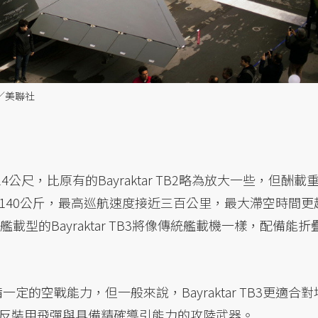
圖／美聯社
翼展14公尺，比原有的Bayraktar TB2略為放大一些，但酬載
 TB2的140公斤，最高巡航速度接近三百公里，最大滯空時間更
型的Bayraktar TB3將像傳統艦載機一樣，配備能折
具備一定的空戰能力，但一般來說，Bayraktar TB3更適合對
反裝甲飛彈與具備精確導引能力的攻陸武器。