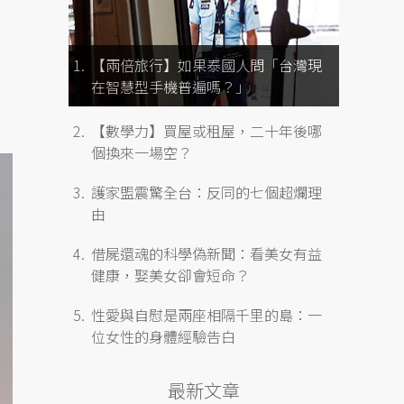
【兩倍旅行】如果泰國人問「台灣現
在智慧型手機普遍嗎？」
【數學力】買屋或租屋，二十年後哪
個換來一場空？
護家盟震驚全台：反同的七個超爛理
由
借屍還魂的科學偽新聞：看美女有益
健康，娶美女卻會短命？
性愛與自慰是兩座相隔千里的島：一
位女性的身體經驗告白
最新文章