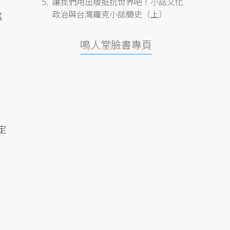
讓我們用出版抵抗世界吧！小誌文化
政治與台灣龐克小誌簡史（上）
其
鳴人堂臉書專頁
定