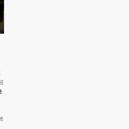
重
超
疊
地