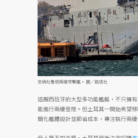
安納杜魯號兩棲突擊艦。 圖／路透社
這艘西班牙的大型多功能艦艇，不只擁有
能進行兩棲登陸。但土耳其一開始希望移
簡化艦體設計並節省成本，專注執行兩棲
但人算不如天算，土耳其稍後決定採購
美