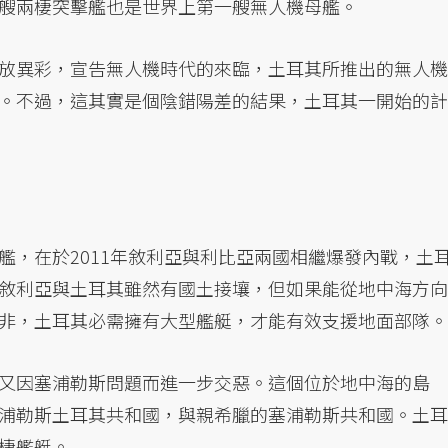
艘兩棲突擊艦也是世界上第一艘無人機母艦。
放異彩，宣告無人機時代的來臨，土耳其所推出的無人機
。不過，這其實是個陰錯陽差的結果，土耳其一開始的計
艦，在於2011年敘利亞與利比亞兩國相繼爆發內戰，土
敘利亞與土耳其雖然有國土接壤，但如果能從地中海方向
非，土耳其必需擁有大型艦艇，才能有效支援地面部隊。
又因塞浦勒斯問題而進一步交惡。這個位於地中海的島
浦勒斯土耳其共和國，與親希臘的塞浦勒斯共和國。土耳
棲艦艇。