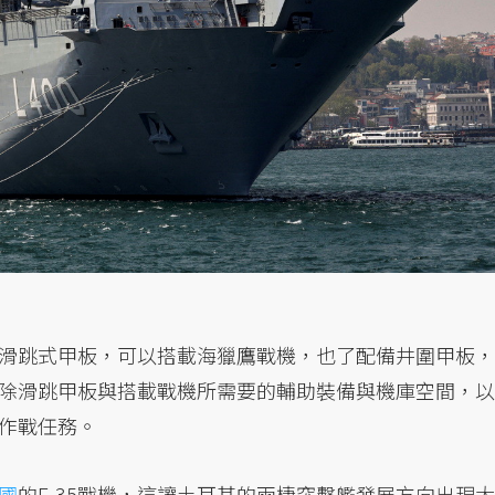
滑跳式甲板，可以搭載海獵鷹戰機，也了配備井圍甲板，
除滑跳甲板與搭載戰機所需要的輔助裝備與機庫空間，以
作戰任務。
國
的F-35戰機，這讓土耳其的兩棲突擊艦發展方向出現大