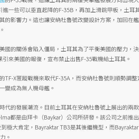
引進一些可以垂直起降的F-35B，再加上滑跳甲板，土耳
其的影響力。這也讓安納杜魯號改變設計方案，加回在艦
。
美國的關係會陷入僵局，土耳其為了平衡美國的壓力，決
果引來美國的報復，宣布禁止出售F-35戰機給土耳其。
TF-X匿蹤戰機來取代F-35A，而安納杜魯號則順勢調整
一變成為無人機母艦。
時代的發展潮流。目前土耳其在安納杜魯號上展出的兩款
r Kizilelma都是由拜卡（Baykar）公司所研發。該公司之前推出
到極大肯定，Bayraktar TB3是其後繼機型，而Bayraktar
能力。