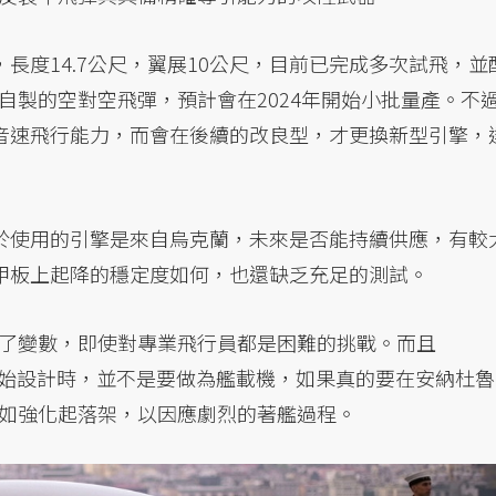
在研發階段，長度14.7公尺，翼展10公尺，目前已完成多次試飛，並
自製的空對空飛彈，預計會在2024年開始小批量產。不
a並不具備超音速飛行能力，而會在後續的改良型，才更換新型引擎，
最大隱憂，在於使用的引擎是來自烏克蘭，未來是否能持續供應，有較
lma在飛行甲板上起降的穩定度如何，也還缺乏充足的測試。
了變數，即使對專業飛行員都是困難的挑戰。而且
izilelma一開始設計時，並不是要做為艦載機，如果真的要在安納杜魯
如強化起落架，以因應劇烈的著艦過程。