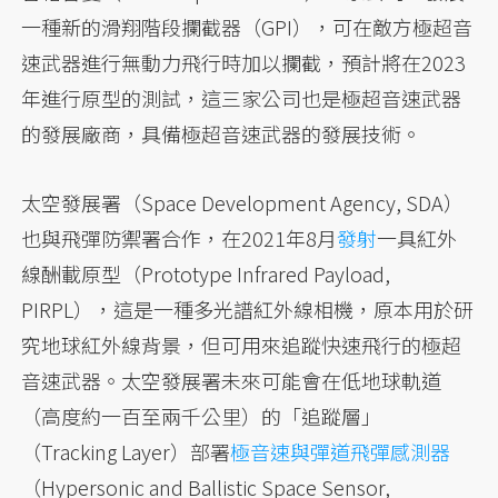
一種新的滑翔階段攔截器（GPI），可在敵方極超音
速武器進行無動力飛行時加以攔截，預計將在2023
年進行原型的測試，這三家公司也是極超音速武器
的發展廠商，具備極超音速武器的發展技術。
太空發展署（Space Development Agency, SDA）
也與飛彈防禦署合作，在2021年8月
發射
一具紅外
線酬載原型（Prototype Infrared Payload,
PIRPL），這是一種多光譜紅外線相機，原本用於研
究地球紅外線背景，但可用來追蹤快速飛行的極超
音速武器。太空發展署未來可能會在低地球軌道
（高度約一百至兩千公里）的「追蹤層」
（Tracking Layer）部署
極音速與彈道飛彈感測器
（Hypersonic and Ballistic Space Sensor,