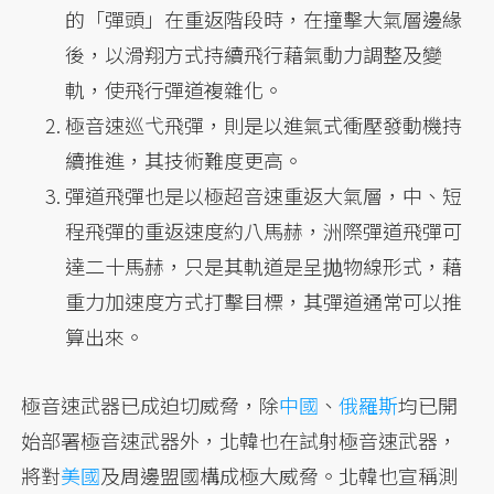
的「彈頭」在重返階段時，在撞擊大氣層邊緣
後，以滑翔方式持續飛行藉氣動力調整及變
軌，使飛行彈道複雜化。
極音速巡弋飛彈，則是以進氣式衝壓發動機持
續推進，其技術難度更高。
彈道飛彈也是以極超音速重返大氣層，中、短
程飛彈的重返速度約八馬赫，洲際彈道飛彈可
達二十馬赫，只是其軌道是呈抛物線形式，藉
重力加速度方式打擊目標，其彈道通常可以推
算出來。
極音速武器已成迫切威脅，除
中國
、
俄羅斯
均已開
始部署極音速武器外，北韓也在試射極音速武器，
將對
美國
及周邊盟國構成極大威脅。北韓也宣稱測