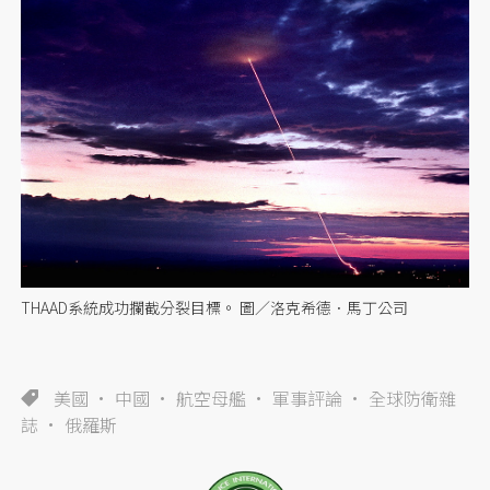
THAAD系統成功攔截分裂目標。 圖／洛克希德．馬丁公司
美國
中國
航空母艦
軍事評論
全球防衛雜
誌
俄羅斯