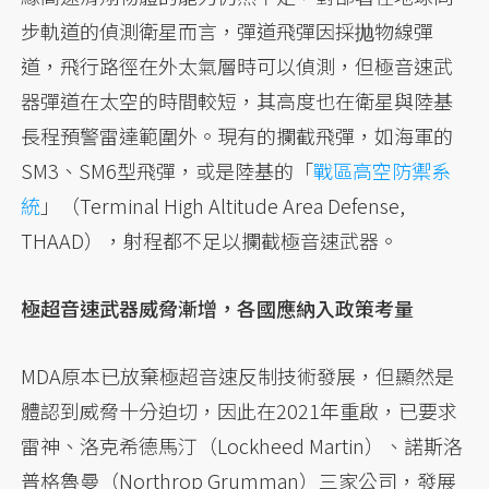
步軌道的偵測衛星而言，彈道飛彈因採抛物線彈
道，飛行路徑在外太氣層時可以偵測，但極音速武
器彈道在太空的時間較短，其高度也在衛星與陸基
長程預警雷達範圍外。現有的攔截飛彈，如海軍的
SM3、SM6型飛彈，或是陸基的「
戰區高空防禦系
統
」（Terminal High Altitude Area Defense,
THAAD），射程都不足以攔截極音速武器。
極超音速武器威脅漸增，各國應納入政策考量
MDA原本已放棄極超音速反制技術發展，但顯然是
體認到威脅十分迫切，因此在2021年重啟，已要求
雷神、洛克希德馬汀（Lockheed Martin）、諾斯洛
普格魯曼（Northrop Grumman）三家公司，發展