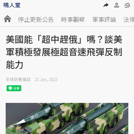
停止更新公告
時事觀察
軍事評論
法
美國能「超中趕俄」嗎？談美
軍積極發展極超音速飛彈反制
能力
全球防衛雜誌
21 Jan, 2022