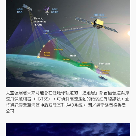
太空發展署未來可能會在低地球軌道的「追蹤層」部署極音速與彈
道飛彈感測器（HBTSS），可偵測高速運動的微弱紅外線訊號，並
將資訊傳遞至海基神盾或陸基THAAD系統。 圖／諾斯洛普格魯曼
公司