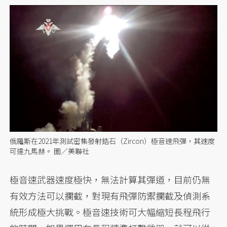
俄羅斯在2021年測試密集發射鋯石（Zircon）極音速飛彈，其速度
可達九馬赫。 圖／美聯社
極音速武器速度極快，無法計算其彈道，目前仍無
有效方法可以攔截，對現有飛彈防禦攔截及偵測系
統形成極大挑戰。極音速技術可大幅縮短長程飛行