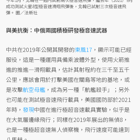
成功測試火星8型極音速滑翔飛彈後，北韓已試射三次極音速飛
彈。 圖／法新社
與美抗衡：中俄兩國積極研發極音速武器
中共在2019年公開其開發的
東風17
，顯示可能已經
服役，這是一種運用具備乘波體外型，使用火箭推
進的推進—滑翔載具，估計其射程約在三千至五千
公里，應該會用於打擊美國在關島等地的基地，或
是攻擊
航空母艦
，成為另一種「航艦殺手」；另外
也可能在測試極音速飛行載具，美國國防部於2021
年時，
發現
中國在進行極超音速載具實驗，似乎是
在大氣層邊緣飛行；同樣在2019年展出的無偵8，
也是一種極超音速無人偵察機，飛行速度可能達到
八馬赫。