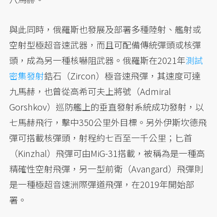
與此同時，俄羅斯也發展及部署多種陸射、艦射或
空射型極超音速武器，而且可配備傳統彈頭或核彈
頭，成為另一種核嚇阻武器。俄羅斯在2021年
測試
密集發射
鋯石（Zircon）極音速飛彈，其速度可達
九馬赫，也曾從高希可夫上將號（Admiral
Gorshkov）巡防艦上的垂直發射系統成功發射，以
七馬赫飛行，擊中350公里外目標。另外伊斯坎德飛
彈可搭載核彈頭，射程約七百至一千公里；匕首
（Kinzhal）飛彈可由MiG-31搭載，被稱為是一種高
精確性空射飛彈，另一型前衛（Avangard）飛彈則
是一種極超音速洲際彈道飛彈，在2019年開始部
署。