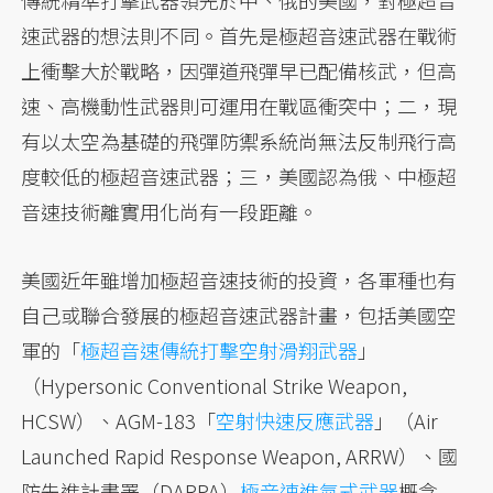
速武器的想法則不同。首先是極超音速武器在戰術
上衝擊大於戰略，因彈道飛彈早已配備核武，但高
速、高機動性武器則可運用在戰區衝突中；二，現
有以太空為基礎的飛彈防禦系統尚無法反制飛行高
度較低的極超音速武器；三，美國認為俄、中極超
音速技術離實用化尚有一段距離。
美國近年雖增加極超音速技術的投資，各軍種也有
自己或聯合發展的極超音速武器計畫，包括美國空
軍的「
極超音速傳統打擊空射滑翔武器
」
（Hypersonic Conventional Strike Weapon,
HCSW）、AGM-183「
空射快速反應武器
」（Air
Launched Rapid Response Weapon, ARRW）、國
防先進計畫署（DARPA）
極音速進氣式武器
概念