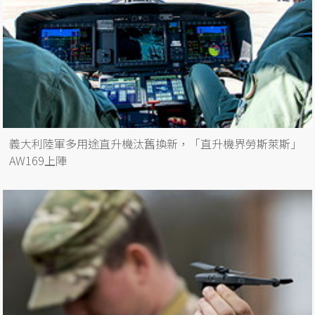
義大利陸軍多用途直升機汰舊換新，「直升機界勞斯萊斯」
AW169上陣