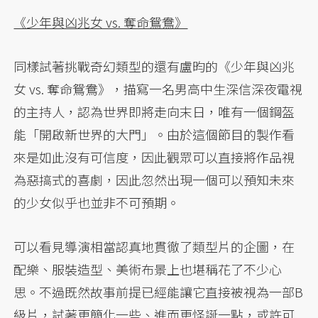
《少年與凶兆女 vs. 奪命鴛鴦》
同樣試著挑戰奇幻類型的還有盧昀的《少年與凶兆
女 vs. 奪命鴛鴦》，描寫一名男高中生深信深夜電視
的主持人，認為世界即將走向末日，唯有一個鋼盔
能「開啟新世界的大門」。由於這個節目的製作看
來是如此沒有可信度，因此觀眾可以直接將作品視
為惡搞式的喜劇，因此忽然出現一個可以預知未來
的少女似乎也並非不可預期。
可以看見導演相當認真地貫徹了類型片的企圖，在
配樂、服裝造型、美術布景上也堪稱花了不少心
思。不過既然故事前提已經能讓它直接被視為一部B
級片，試著更簡化一些、進而更怪誕一點，或許可