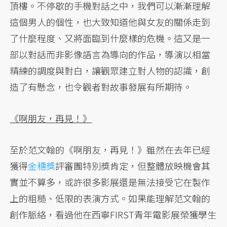
頂樓。不停歇的手機對話之中，我們可以漸漸理解
這個男人的個性，也大致知道他與女友的關係走到
了什麼程度、又將面臨到什麼樣的危機。這又是一
部以對話而非影像語言為導向的作品，導演以相當
精練的調度與對白，讓觀眾建立對人物的認識，創
造了有懸念，也令觀者對故事發展有所期待。
《啊朋友，再見！》
至於范文翰的《啊朋友，再見！》雖然在去年已經
獲得
金穗獎
評審團特別獎肯定，但整體放映機會其
實並不算多，或許很多影展還是無法接受它在製作
上的粗糙、低限的表演方式。如果能理解范文翰的
創作脈絡，看過他在西寧FIRST青年電影展榮獲學生