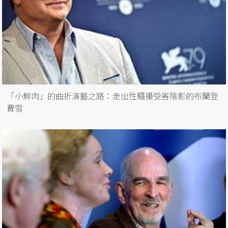
「小鮮肉」的曲折演藝之路：走出性騷擾受害陰影的布蘭登
費雪