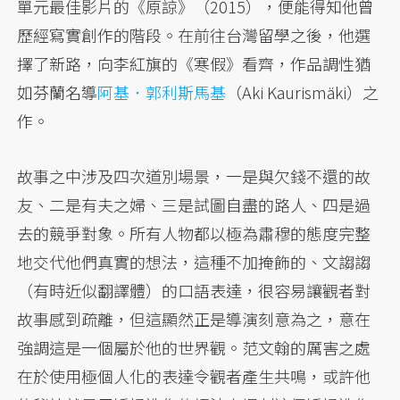
單元最佳影片的《原諒》（2015），便能得知他曾
歷經寫實創作的階段。在前往台灣留學之後，他選
擇了新路，向李紅旗的《寒假》看齊，作品調性猶
如芬蘭名導
阿基．郭利斯馬基
（Aki Kaurismäki）之
作。
故事之中涉及四次道別場景，一是與欠錢不還的故
友、二是有夫之婦、三是試圖自盡的路人、四是過
去的競爭對象。所有人物都以極為肅穆的態度完整
地交代他們真實的想法，這種不加掩飾的、文謅謅
（有時近似翻譯體）的口語表達，很容易讓觀者對
故事感到疏離，但這顯然正是導演刻意為之，意在
強調這是一個屬於他的世界觀。范文翰的厲害之處
在於使用極個人化的表達令觀者產生共鳴，或許他