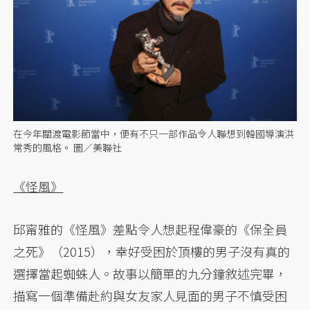
在今年關渡電影節當中，便有不只一部作品令人聯想到韓國導演洪
常秀的風格。 圖／美聯社
《怪風》
邱甯雅的《怪風》差點令人想起程偉豪的《保全員
之死》（2015），幸好受困於頂樓的男子沒有真的
選擇當起蜘蛛人。故事以簡單的九分鐘敘述完畢，
描寫一個準備赴約與女友家人見面的男子不慎受困