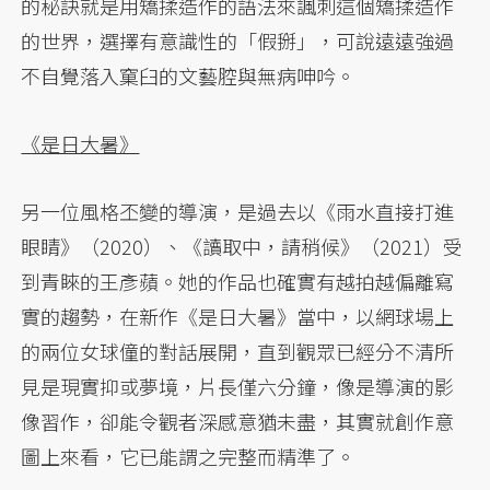
的秘訣就是用矯揉造作的語法來諷刺這個矯揉造作
的世界，選擇有意識性的「假掰」，可說遠遠強過
不自覺落入窠臼的文藝腔與無病呻吟。
《是日大暑》
另一位風格丕變的導演，是過去以《雨水直接打進
眼睛》（2020）、《讀取中，請稍候》（2021）受
到青睞的王彥蘋。她的作品也確實有越拍越偏離寫
實的趨勢，在新作《是日大暑》當中，以網球場上
的兩位女球僮的對話展開，直到觀眾已經分不清所
見是現實抑或夢境，片長僅六分鐘，像是導演的影
像習作，卻能令觀者深感意猶未盡，其實就創作意
圖上來看，它已能謂之完整而精準了。