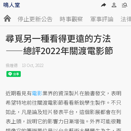
停止更新公告
時事觀察
軍事評論
法
尋覓另一種看得更遠的方法
——總評2022年關渡電影節
翁煌德
13 Oct, 2022
近期看見有
電影
業界的資深製片在臉書發文，表明
希望特地前往關渡電影節看看新銳學生製作。不只
如此，凡是論及短片發表平台，這個影展都會在列
表上頭，說明它的影響力日漸增強。外界可能很難
想像它的籌辦單位是以台北藝術大學學生為主，而