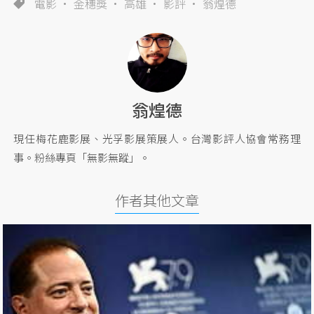
電影
金穗獎
高雄
影評
翁煌德
翁煌德
現任梅花鹿影展、光孚影展策展人。台灣影評人協會常務理
事。粉絲專頁「無影無蹤」。
作者其他文章