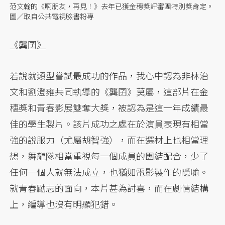
范文翰的《啊朋友，再見！》去年已獲金穗獎評審團特別獎肯定。
圖／取自公共電視臉書粉專
《龔囝》
若說就類型嘗試最成功的作品，我心中認為非林治
文和劉澄雍共同執導的《龔囝》莫屬，這部片在金
穗獎和青春影展雙奪大獎，被認為是這一年成績最
佳的學生製片。該片成功之處在於演員表現有相當
強的說服力（尤屬胡智強），而在選材上也相當理
想，舞龍隊相當重視每一個成員的團結配合，少了
任何一個人就無法成立，也猶如電影製作的隱喻。
就青春勵志的面向，本片甚為討喜，而在劇情結構
上，編導也沒有明顯犯錯。