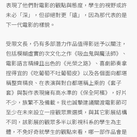
表現了他們對電影的觀點與態度，學生的視野或許
未必「深」，但卻絕對更「遠」，因為那代表的是
下一代電影的樣貌。
受限文長，仍有多部潛力作品值得影迷予以關注，
包括模糊虛實的次文化之作《吸血鬼與魔法師》、
電影語言精練且出色的《光榮之路》、喜劇節奏拿
捏得宜的《吃葡萄不吐葡萄皮》以及各個面向都堪
稱整齊精良、在表演與對白都堪稱上乘的《套子
套》與製作表現擁有高水準的《保全阿檳》，好片
不少，族繁不及備載。我也誠摯建議關渡電影節可
至少在未來設立一座觀眾票選獎，與其它影展結構
不同，該影展的觀眾多半以影視科系的學生為主
體，不免好奇就學生的觀點來看，哪一部作品會是