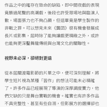
作品之中的確存在致命的缺陷，即中間夜戲的表現
竟勝過尾聲的高潮戲，後段也許受限場地與臨演人
數，場面張力也不夠凸顯，但這畢竟是學生製作的
非戰之罪。可以想見未來《龔囝》很有機會發展成
長片或影集，屆時除了能夠讓戲更精緻之外，或許
也能夠更深鑿舞龍傳統與台灣文化的關聯性。
視野未必深，卻絕對更遠
從本屆關渡電影節的片單之中，便可深刻理解，將
學生短片視為某種「習作」的想法可能未必精確
了。許多作品已經展現了導演的深厚調度實力，他
們欠缺的只是舞台實戰的機會。確實也有許多作品
不具完整性、甚至有些自溺，但影展方的選擇卻也