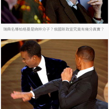
瑞典名導柏格曼是納粹分子？俄國新政宣究竟有幾分真實？