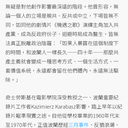
無疑是對他創作影響最深遠的階段。他曾形容，無
論一個人的立場是親共、反共或中立，下場皆無不
同，如同他的劇情片《機遇之歌》演繹主角加入共
產黨、成為反政府份子、迴避時局成為醫生，皆無
法真正脫離政治陰霾：「如果人暴露在這個制度下
的時間，和波蘭人一樣長久——四十年——那麼共
產主義就會變成一種思考方式、一個生活方式、一
套價值系統，永遠都會留在他們體內，永遠無法驅
除。」
奇士勞斯基在電影學院深受教授之一、波蘭重要紀
錄片工作者Kazimierz Karabasz影響，踏上早年以紀
錄片瞄準現實之途。自他從學校畢業的1960年代末
至1970年代，正值波蘭歷經
三月事件
、反猶浪潮、