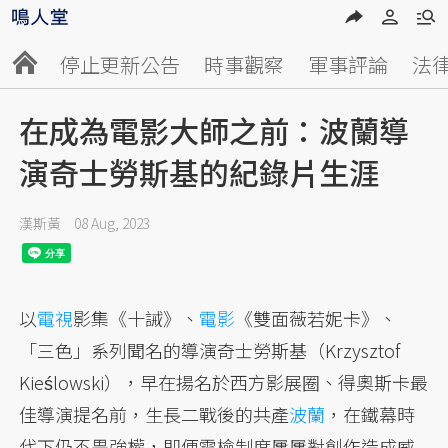
停止更新公告
時事觀察
軍事評論
法
在成為電影大師之前：波蘭導
演奇士勞斯基的紀錄片生涯
漢斯黃
08 Aug, 2023
以
電視
影集《十誡》、
電影
《雙面薇若妮卡》、
「三色」系列聞名的導演奇士勞斯基（Krzysztof
Kieślowski），早在揚名於西方影展圈、得奧斯卡最
佳導演提名前，生長二戰後的共產
波蘭
，在鐵幕時
代下仍不畏強權，即便電檢制度屢屢對創作造成威