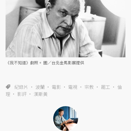
《我不知道》劇照。 圖／台北金馬影展提供
紀錄片
波蘭
電影
電視
宗教
罷工
倫
理
影評
漢斯黃