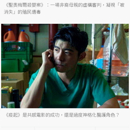
《聖奧梅爾殺嬰案》：一場非裔母親的虛構審判，凝視「被
消失」的殖民遺毒
《疫起》是共感電影的成功，還是過度神格化醫護角色？