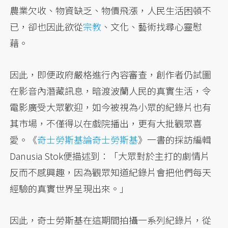
農業欠收、物資缺乏、物價飛漲，人民生活困頓不
已，卻也因此欲從
宗教
、文化、藝術找尋心靈慰
藉。
因此，即便政府嚴格進行內容審查，創作者仍試圖
在影音內潛藏訊息，暗渡波蘭人民的真實生活，令
電影廣受大眾歡迎，如今被視為小眾的紀錄片也有
其市場，不僅得以在戲院播出，更有大批觀眾喜
愛。《
奇士勞斯基論奇士勞斯基
》一書的採訪編輯
Danusia Stok便描述到：「大眾對於主打的劇情片
反而不感興趣，因為觀眾知道紀錄片會把他們每天
經驗的真實世界呈現出來。」
因此，奇士勞斯基在這期間拍攝一系列紀錄片，從