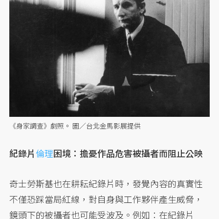
《身家調查》劇照。 圖／台北金馬影展提供
紀錄片
倫理
困境：擔憂作品危害被攝者而阻止公映
奇士勞斯基也在耕耘紀錄片時，發覺內容的真實性
不僅恐踩當局紅線，對自身與工作夥伴產生威脅，
鏡頭下的被攝者也可能受波及。例如：在紀錄片