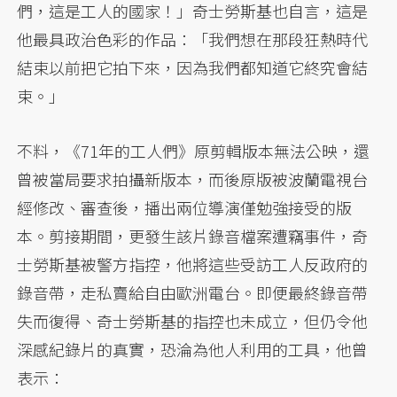
們，這是工人的國家！」奇士勞斯基也自言，這是
他最具政治色彩的作品：「我們想在那段狂熱時代
結束以前把它拍下來，因為我們都知道它終究會結
束。」
不料，《71年的工人們》原剪輯版本無法公映，還
曾被當局要求拍攝新版本，而後原版被波蘭電視台
經修改、審查後，播出兩位導演僅勉強接受的版
本。剪接期間，更發生該片錄音檔案遭竊事件，奇
士勞斯基被警方指控，他將這些受訪工人反政府的
錄音帶，走私賣給自由歐洲電台。即便最終錄音帶
失而復得、奇士勞斯基的指控也未成立，但仍令他
深感紀錄片的真實，恐淪為他人利用的工具，他曾
表示：