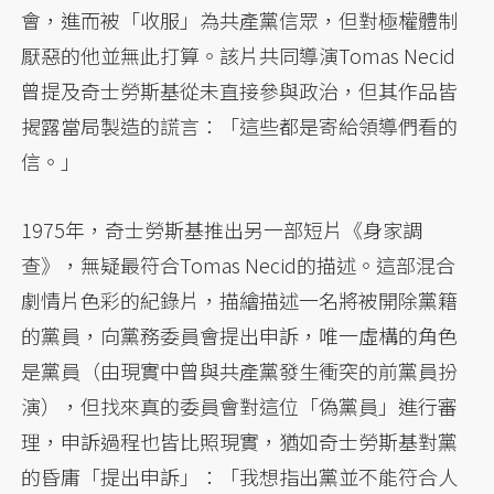
會，進而被「收服」為共產黨信眾，但對極權體制
厭惡的他並無此打算。該片共同導演Tomas Necid
曾提及奇士勞斯基從未直接參與政治，但其作品皆
揭露當局製造的謊言：「這些都是寄給領導們看的
信。」
1975年，奇士勞斯基推出另一部短片《身家調
查》，無疑最符合Tomas Necid的描述。這部混合
劇情片色彩的紀錄片，描繪描述一名將被開除黨籍
的黨員，向黨務委員會提出申訴，唯一虛構的角色
是黨員（由現實中曾與共產黨發生衝突的前黨員扮
演），但找來真的委員會對這位「偽黨員」進行審
理，申訴過程也皆比照現實，猶如奇士勞斯基對黨
的昏庸「提出申訴」：「我想指出黨並不能符合人