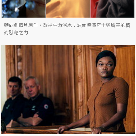
轉向劇情片創作，凝視生命深處：波蘭導演奇士勞斯基的藝
術慰藉之力