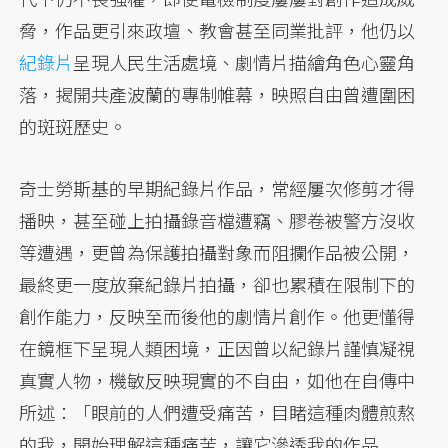
脅，作品更引來政壇、教會甚至同業批評，他仍以
紀錄片
呈現人民生活處境、劇情片描繪角色心靈角
落，揭開共產波蘭的專制帷幕，映照自由曾遭圍困
的斑斑歷史。
奇士勞斯基的早期紀錄片作品，常經屢次修剪才得
播映，甚至碰上拍攝錄音檔遭竊、膠卷被警方沒收
等遭遇，更曾為保護拍攝對象而阻攔作品被公開，
最終更一度放棄紀錄片拍攝，卻也累積在限制下的
創作能力，反映至而後他的劇情片創作。他更懂得
在鏡框下呈現人類困境，正因曾以紀錄片謹慎凝視
真實人物，機敏反映現實的不自由，如他在自傳中
所述：「眼前的人們遭受痛苦，目睹這種肉體煎熬
的我，開始理解這種痛苦，讓它滲透我的作品