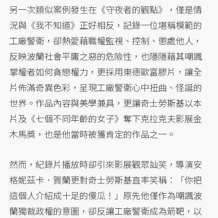
另一次類似案例發生在《守夜者的觀點》，僅是情
況與《我不知道》正好相反，記錄一位堪稱模範的
工廠警衛，卻熱愛藉職權監視、控制、懲處他人，
反映波蘭社會平庸之惡的危險性，也隱隱藉其嘲諷
掌權者如何貪戀權力，更採用東德歐富膠片，讓全
片佈滿奇異色彩，呈現工廠警衛心中扭曲、怪誕的
世界。作品內容與美學兼具，更讓奇士勞斯基以本
片及《七個不同年齡的女子》奪下克拉克夫影展金
木馬獎，也是他當時被獲肯定的作品之一。
然而，紀錄片播放時卻引來影展觀眾訕笑，導演安
格妮茲卡．賀蘭更對奇士勞斯基直率笑稱：「你把
這個人介紹成十足的傻瓜！」原先他僅作為嘲諷波
蘭獨裁政權的意圖，卻反讓工廠警衛成為箭靶，以