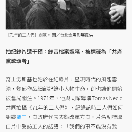
《71年的工人們》劇照。 圖／台北金馬影展提供
拍紀錄片遭干預：錄音檔案遭竊、被標籤為「共產
黨歌頌者」
奇士勞斯基也始於在紀錄片，呈現時代的風起雲
湧，幾部作品細部記錄小人物生命，卻也讓他開始
被當局關注。1971年，他與同輩導演Tomas Necid
共同拍攝《71年的工人們》，紀錄該時工人們如何
組織
罷工
，向政府代表表態改革方向，片名副標取
自片中受訪工人的話語：「我們的事不能沒有我