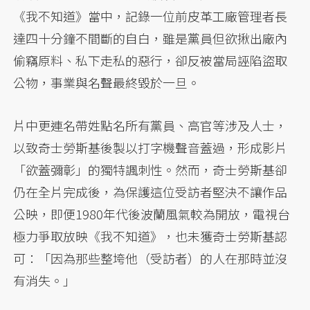
《我不知道》當中，記錄一位前皮革工廠管理者長
達四十分鐘不間斷的自白，雖是黨員但欲揪出廠內
偷竊原料、私下走私的惡行，卻反被當局誣陷盜取
公物，事業與名聲最終毀於一旦。
片中更連名帶姓點名所有黨員、高官等涉及人士，
以致奇士勞斯基後製以打字機聲音蓋過，形成影片
「欲蓋彌彰」的獨特諷刺性。然而，奇士勞斯基卻
仍在全片完成後，為保護這位受訪者堅決不讓作品
公映，即便1980年代後波蘭風氣較為開放，電視台
極力爭取放映《我不知道》，也未獲奇士勞斯基認
可：「因為那些整垮他（受訪者）的人在那時並沒
有消失。」