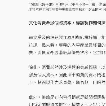
1968年《聯合報》三版刊出〈東台小將一「棒」響
少棒隊在全國少棒賽中擊敗嘉義垂楊國小封王的留下
文化消費牽涉個體資本，標題製作如何抹
前文提及的標題製作原則與結構拆解，相
拉遠一點來看，廣義的內容產業最終目的
費，消費又牽涉階級與優先次序，它並非
除此，消費必然涉及個體的美感經驗，以
涉及個人資本，因此抹平消費的資本門檻
上，標題製作力求直覺、通俗與一目瞭然
此外，無論是在內容行銷或是新聞標題製
用特定的數據或數字、權威人士之說；又