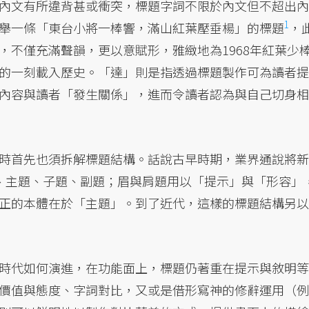
內文有所違背甚或衝突，標題字詞不限於內文但不超出內
1
舉一條「東台小將一棒響，滿山紅葉壓垂楊」的
標題
，
，不僅充滿聲韻，更以意賦形，雅緻地為1968年紅葉少
的一刻載入歷史。「達」則是指透過標題製作可為讀者提
內容與讀者「發生關係」，進而令讀者認為與自己切身相
時首先也須拆解標題結構。話說古早時期，業界通說將新
、主題、子題、副題；眉與肩題用以「提示」與「形容」
正的本體在於「主題」。到了近代，這樣的標題結構另以
時代如何演進，在功能面上，標題仍著重在提示與敘明等
價值與態度、字詞對比，又或是借形寫神的修辭運用（例