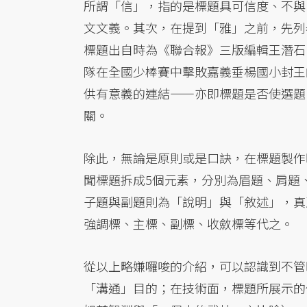
所謂「信」，指的是標題具可信度、不與
文文義。其次，在提到「雅」之前，先列
標題出自時為《聯合報》三版編輯王潛石
隊在全國少棒賽中擊敗嘉義垂楊國小封王
供有意義的連結——亦即標題是否使選題
關。
除此，無論是原則或是口訣，在標題製作
聞標題拆成5個元素，分別為眉題、肩題
子題與副題則為「說明」與「敘述」，真
強調標、主標、副標、收斂標等代之。
從以上略嫌囉唆的介紹，可以認識到不管
「溝通」目的；在技術面，標題所展示的