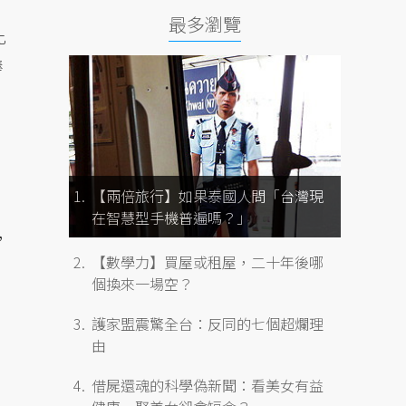
最多瀏覽
此
棒
【兩倍旅行】如果泰國人問「台灣現
在智慧型手機普遍嗎？」
，
【數學力】買屋或租屋，二十年後哪
個換來一場空？
護家盟震驚全台：反同的七個超爛理
由
借屍還魂的科學偽新聞：看美女有益