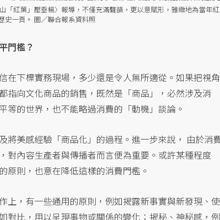
 滿山「紅葉」壓垂楊〉報導，不僅充滿聲韻，更以意賦形，雅緻地為當年紅
歷史一頁。 圖／聯合報系資料照
平門檻？
信在下標實務現場，多少還是令人無所適從。如果把視角
都指向文化商品的銷售，既然是「商品」，必然涉及消
平等的世界，也不能略過消費的「動機」談論。
及將美感經驗「商品化」的過程。進一步來說， 由於消
，對內容生產者與傳播者而言便為重要。或許某種程度
的原則，也意在降低這樣的消費門檻。
作上，有一些通用的原則，例如揭露新事實與新發現、使
如對比，用以呈現事物或關係的變化；揭秘、神秘感，例