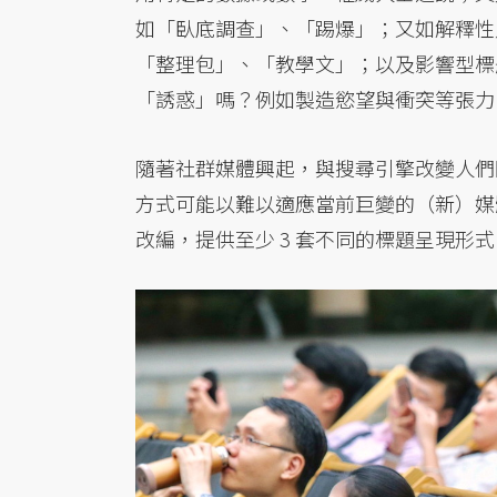
如「臥底調查」、「踢爆」；又如解釋性
「整理包」、「教學文」；以及影響型標
「誘惑」嗎？例如製造慾望與衝突等張力
隨著社群媒體興起，與搜尋引擎改變人們
方式可能以難以適應當前巨變的（新）媒體
改編，提供至少 3 套不同的標題呈現形式