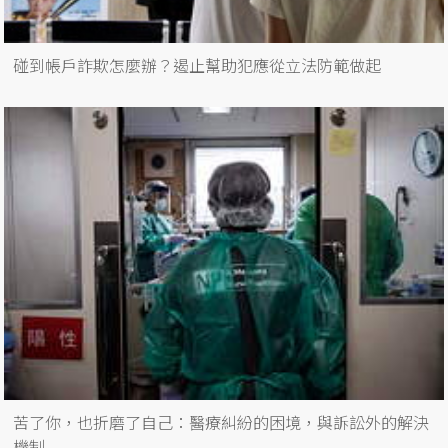
碰到帳戶詐欺怎麼辦？遏止幫助犯應從立法防範做起
苦了你，也折磨了自己：醫療糾紛的困境，與訴訟外的解決
機制