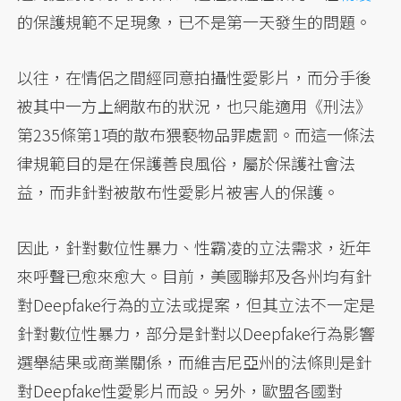
的保護規範不足現象，已不是第一天發生的問題。
以往，在情侶之間經同意拍攝性愛影片，而分手後
被其中一方上網散布的狀況，也只能適用《刑法》
第235條第1項的散布猥褻物品罪處罰。而這一條法
律規範目的是在保護善良風俗，屬於保護社會法
益，而非針對被散布性愛影片被害人的保護。
因此，針對數位性暴力、性霸凌的立法需求，近年
來呼聲已愈來愈大。目前，美國聯邦及各州均有針
對Deepfake行為的立法或提案，但其立法不一定是
針對數位性暴力，部分是針對以Deepfake行為影響
選舉結果或商業關係，而維吉尼亞州的法條則是針
對Deepfake性愛影片而設。另外，歐盟各國對