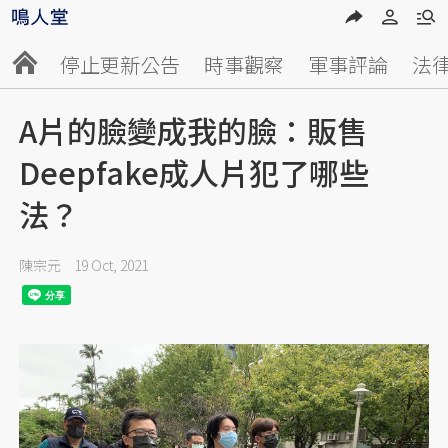
停止更新公告
時事觀察
軍事評論
法
A片的臉變成我的臉：販售
Deepfake成人片犯了哪些
法？
陳宗元
19 Oct, 2021