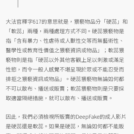
大法官釋字617的意思就是，猥褻物品分「硬蕊」和
「軟蕊」兩種，兩種處理方式不同。硬蕊猥褻物是
指「含有暴力、性虐待或人獸性交等而無藝術性、
醫學性或教育性價值之猥褻資訊或物品」；軟蕊猥
褻物則是指「硬蕊以外其他客觀上足以刺激或滿足
性慾，而令一般人感覺不堪呈現於眾或不能忍受而
排拒之猥褻資訊或物品」。硬蕊猥褻物無論如何都
不可以散布、播送或販賣；軟蕊猥褻物則是只要採
取適當隔絕措施，就可以散布、播送或販賣。
因此，我們必須檢視所販賣的DeepFake的成人影片
是硬蕊還是軟蕊。如果是硬蕊，無論如何都不能販