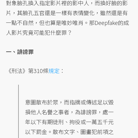
對象臉孔換入指定影片裡的影中人，而換好臉的影
片，其臉孔五官還是一樣有表情變化，雖然還是有
一點不自然，但也算是唯妙唯肖。那Deepfake的成
人影片究竟可能犯什麼罪？
一、誹謗罪
《刑法》第310條
規定
：
意圖散布於眾，而指摘或傳述足以毀
損他人名譽之事者，為誹謗罪，處一
年以下有期徒刑、拘役或一萬五千元
以下罰金。散布文字、圖畫犯前項之