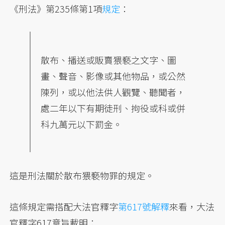
《刑法》第235條第1項
規定
：
散布、播送或販賣猥褻之文字、圖
畫、聲音、影像或其他物品，或公然
陳列，或以他法供人觀覽、聽聞者，
處二年以下有期徒刑、拘役或科或併
科九萬元以下罰金。
這是刑法關於散布猥褻物罪的規定。
這條規定需搭配大法官釋字
第617號解釋
來看，大法
官釋字617意旨載明：