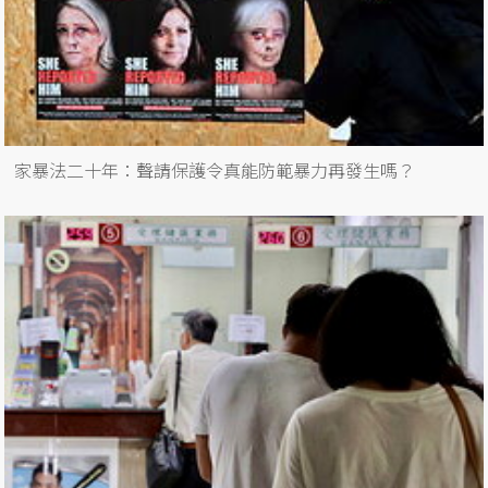
家暴法二十年：聲請保護令真能防範暴力再發生嗎？