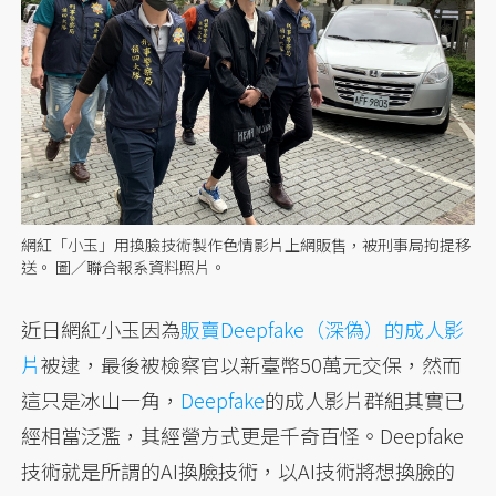
網紅「小玉」用換臉技術製作色情影片上網販售，被刑事局拘提移
送。 圖／聯合報系資料照片。
近日網紅小玉因為
販賣Deepfake（深偽）的成人影
片
被逮，最後被檢察官以新臺幣50萬元交保，然而
這只是冰山一角，
Deepfake
的成人影片群組其實已
經相當泛濫，其經營方式更是千奇百怪。Deepfake
技術就是所謂的AI換臉技術，以AI技術將想換臉的