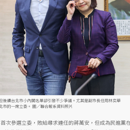
，但後續台北市小內閣名單卻引發不少爭議。尤其是副市長任用林奕華
北市的一席立委。 圖／聯合報系資料照片
0年首次參選立委，敗給尋求連任的蔣萬安，但成為民進黨