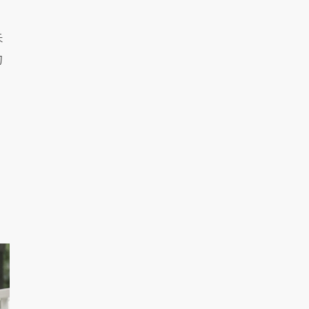
朱
的
。