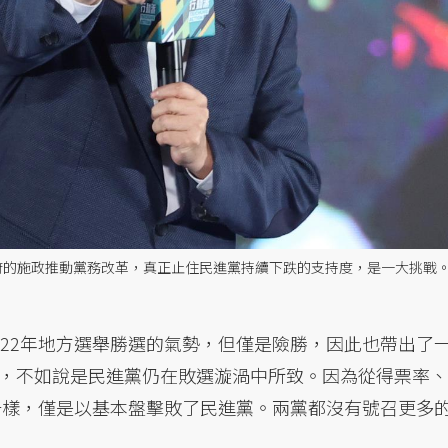
政府的施政推動黨務改革，真正止住民進黨持續下跌的支持度，是一大挑戰
022年地方選舉勝選的氣勢，但僅是險勝，因此也帶出了
，不如說是民進黨仍在敗選漩渦中所致。因為從得票率、
舉一樣，僅是以基本盤擊敗了民進黨。兩黨都沒有號召更多