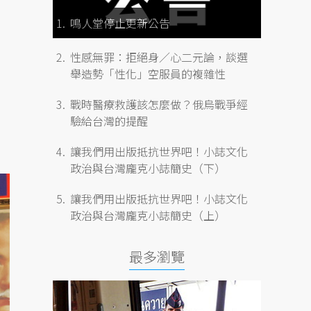
鳴人堂停止更新公告
性感無罪：拒絕身／心二元論，談選
舉造勢「性化」空服員的複雜性
戰時醫療救護該怎麼做？俄烏戰爭經
驗給台灣的提醒
讓我們用出版抵抗世界吧！小誌文化
政治與台灣龐克小誌簡史（下）
讓我們用出版抵抗世界吧！小誌文化
政治與台灣龐克小誌簡史（上）
最多瀏覽