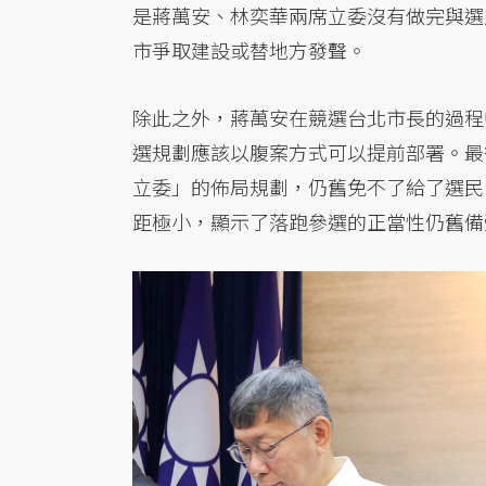
是蔣萬安、林奕華兩席立委沒有做完與選
市爭取建設或替地方發聲。
除此之外，蔣萬安在競選台北市長的過程
選規劃應該以腹案方式可以提前部署。最
立委」的佈局規劃，仍舊免不了給了選民
距極小，顯示了落跑參選的正當性仍舊備