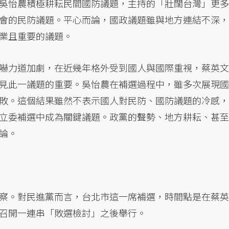
吳怡農積極耕耘民間國防議題，主持的「壯闊台灣」更多
會的民防議題。平心而論，國政議題雖與地方連結不深，
業且重要的議題。
嚇力道加劇，在近幾年格外受到國人與國際重視，蔡英文
見此一議題的重要。吳怡農在補選過程中，雖多次展現國
敗。這個結果雖然不表示國人對民防、國防議題的冷感，
立委補選中成為關鍵議題。政黨的聲勢、地方耕耘、甚至
論。
察。對民進黨而言，台北市這一席補選，時間點是在蔡英
召開一連串「敗選檢討」之後舉行。