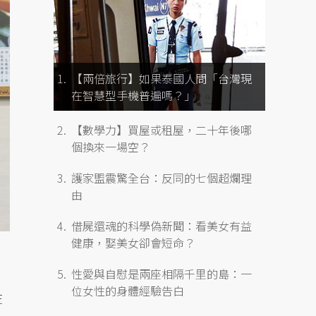
【兩倍旅行】如果泰國人問「台灣現
在智慧型手機普遍嗎？」
【數學力】買屋或租屋，二十年後哪
個換來一場空？
護家盟震驚全台：反同的七個超爛理
由
借屍還魂的科學偽新聞：看美女有益
健康，娶美女卻會短命？
性愛與自慰是兩座相隔千里的島：一
位女性的身體經驗告白
在