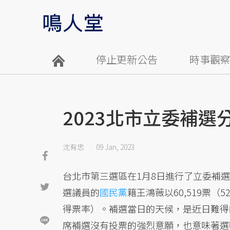
停止更新公告
時事觀
2023北市立委補
沈有忠
09 Jan, 2023
台北市第三選區在1月8日進行了立委補
選議員的
國民黨
籍王鴻薇以60,519票（
得票率）。補選當日的天候，是近日難得
席補選沒有投票的強烈意願，也意味著選