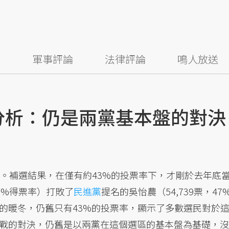
察
軍事評論
法律評論
鳴人放送
選分析：仍是兩黨基本盤的對決
選。補選結果，在僅有約43%的投票率下，才剛於去年底
52%得票率）打敗了
民進黨
提名的吳怡農（54,739票，47
的暖冬，仍舊只有43%的投票率，顯示了多數選民對於
戰的對決，仍舊是以兩黨在這個選區的基本盤為基礎，沒