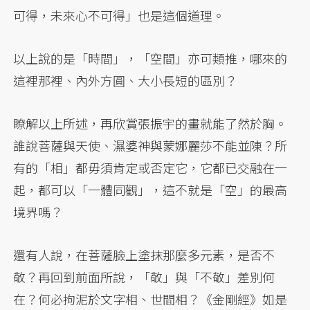
可得，未來心不可得」也是這個道理。
以上說的是「時間」，「空間」亦可類推，哪來的
這裡那裡、內外方圓、大小長短的區別？
瞭解以上所述，再欣賞張振宇的畫就能了然於胸。
誰說菩薩與天使、濕婆神與蒙娜麗莎不能並陳？所
有的「相」都毋須肯定或否定它，它都已交融在一
起，都可以「一體同觀」，這不就是「空」的最高
境界嗎？
還有人說，在菩薩臉上塗抹那麼多元素，是否不
敬？再回到前面所說，「敬」與「不敬」差別何
在？何必拘泥於文字相、世間相？《金剛經》如是