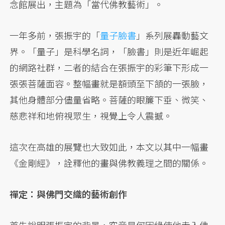
念館展出，主題為「當代佛教藝術」。
一年多前，張振宇的「
量子臉書
」系列展轟動藝文
界。「量子」是科學名詞，「臉書」則是近年崛起
的網路社群，二者的結合在張振宇的彩筆下形成一
張張菩薩面容。整幅畫就是額頭至下頷的一張臉，
其他身體部分儘量省略。菩薩的眼簾下垂、微笑、
慈悲祥和地俯視眾生，視覺上令人震撼。
這次在高雄的展覽也大致如此，本文以其中一幅畫
《金剛經》，詮釋他的畫與佛教義理之間的關係。
禪定：與佛門交織的藝術創作