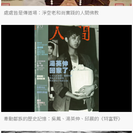
處處皆是傳道場：淨空老和尚實踐的人間佛教
牽動鄒族的歷史記憶：吳鳳、湯英伸、邱晨的《特富野》