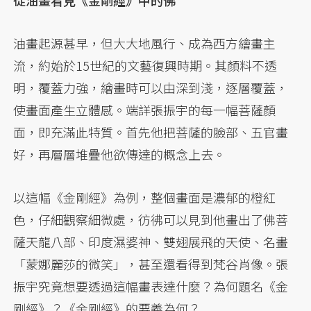
油畫起源甚早，但大大地風行、成為西方繪畫主
流，約始於15世紀的文藝復興時期。其顏料不透
明，覆蓋力強，繪畫時可以由深到淺，逐層覆蓋，
使畫面產生立體感。端詳張振宇的每一幅菩薩顏
面，即充滿此特質。首先他把菩薩的臉部、五官畫
好，再層層堆疊他欲傳達的概念上去。
以這幅《金剛經》為例，整個畫面是濃郁的橙紅
色，仔細觀察細微處，彷彿可以見到他畫出了佛菩
薩天龍八部、印度濕婆神、雙翅展飛的天使、名畫
「蒙娜麗莎的微笑」，甚至還看得到梵谷肖像。張
振宇究竟想要透過這幅畫表達什麼？為何題名《金
剛經》？《金剛經》的要義為何？