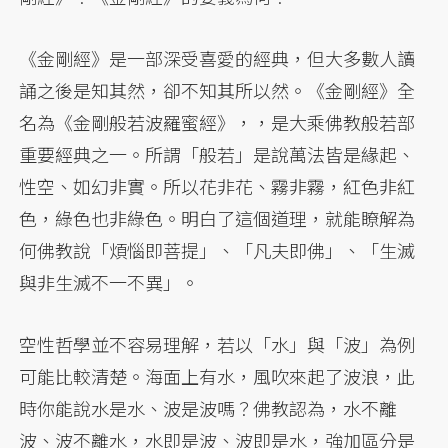
《金剛經》是一部深受喜愛的經典，但大多數人讀
誦之後是知其然，卻不知其所以然。《金剛經》全
名為《金剛般若波羅蜜經》，，是大乘佛教般若部
重要經典之一。所謂「般若」是說萬法皆是緣起、
性空、如幻非實。所以花非花、霧非霧，紅色非紅
色，綠色也非綠色。明白了這個道理，就能瞭解為
何佛教說「煩惱即菩提」、「凡夫即佛」、「生滅
與非生滅不一不異」。
空性哲學並不容易理解，若以「水」與「波」為例
可能比較清楚。海面上有水，風吹來起了波浪，此
時你能說水是水、波是波嗎？佛教認為，水不離
波、波不離水，水即是波、波即是水，強加區分是