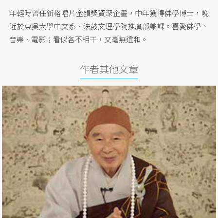
年輕時曾任新格唱片金韻獎資深企畫，中年獲得佛學博士，晚
近於東吳大學中文系、法鼓文理學院推廣部兼課。喜愛佛學、
音樂、電影；看似各不相干，又毫無違和。
作者其他文章