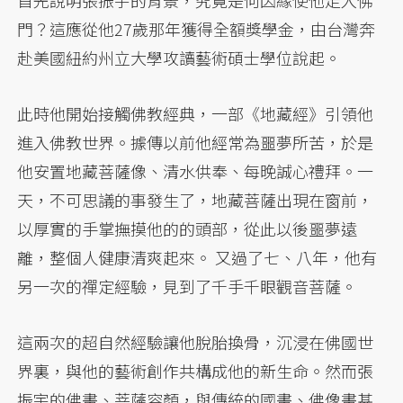
首先說明張振宇的背景，究竟是何因緣使他走入佛
門？這應從他27歲那年獲得全額獎學金，由台灣奔
赴美國紐約州立大學攻讀藝術碩士學位說起。
此時他開始接觸佛教經典，一部《地藏經》引領他
進入佛教世界。據傳以前他經常為噩夢所苦，於是
他安置地藏菩薩像、清水供奉、每晚誠心禮拜。一
天，不可思議的事發生了，地藏菩薩出現在窗前，
以厚實的手掌撫摸他的的頭部，從此以後噩夢遠
離，整個人健康清爽起來。 又過了七、八年，他有
另一次的禪定經驗，見到了千手千眼觀音菩薩。
這兩次的超自然經驗讓他脫胎換骨，沉浸在佛國世
界裏，與他的藝術創作共構成他的新生命。然而張
振宇的佛畫、菩薩容顏，與傳統的國畫、佛像畫甚