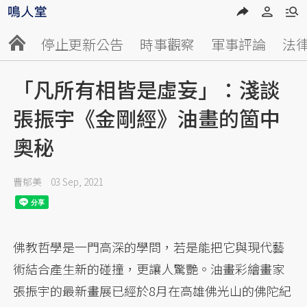
停止更新公告
時事觀察
軍事評論
法
「凡所有相皆是虛妄」：淺談
張振宇《金剛經》油畫的箇中
奧秘
曹郁美
03 Sep, 2021
佛教哲學是一門高深的學問，若是能把它與現代藝
術結合產生新的碰撞，更讓人驚艷。油畫彩繪畫家
張振宇的最新畫展已經於8月在高雄佛光山的佛陀紀