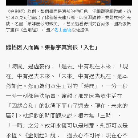
《金剛經》為例，整個畫面是濃郁的橙紅色，仔細觀察細微處，彷
彿可以見到他畫出了佛菩薩天龍八部、印度濕婆神、雙翅展飛的天
使、名畫「蒙娜麗莎的微笑」，甚至還看得到梵谷肖像。圖為張振
宇畫作《金剛經》。 圖／
名山藝術
授權提供
體悟因人而異，張振宇其實很「入世」
「時間」是虛妄的，「過去」中有現在未來，「現
在」中有過去未來、「未來」中有過去現在，是本
然如此。然而為何眾生面對的「時間」，一分一秒
一時一刻都無法錯置、逾越？那是因為眾生活在
「因緣合和」的狀態下而有了過去、現在、未來的
區別。就絕對的時間觀來說，根本無「三時」、
「一時」之分。故知永恆可以是剎那，剎那可以是
永恆。《金剛經》說：「過去心不可得，現在心不