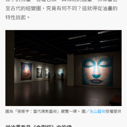
至古代的經變圖，究竟有何不同？這就得從油畫的
特性說起。
圖為「張振宇：當代佛教藝術」展覽一隅。 圖／
名山藝術
授權提供
從油畫看見《金剛經》中的佛