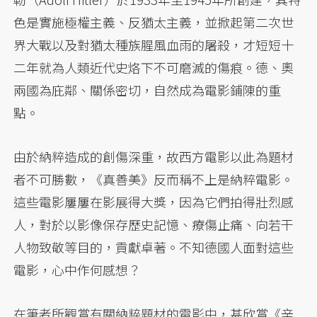
色是實施極權主義、反猶太主義，並掀起第二次世
界大戰以及對猶太種族腥風血雨的屠殺，才短短十
二年就為人類近代史烙下不可磨滅的傷痕。德、奧
兩國為庇鄰、關係密切，自然成為電影鋪陳的重
點。
由於納粹造成的創傷深重，故西方電影以此為題材
者不可勝數，《真善美》反而稱不上是納粹電影。
這些電影屢屢在影展得大獎，因為它們拍得壯烈感
人，對於以影像保存歷史記憶、療傷止痛、向若干
人物致敬等目的，貢獻卓著。不知德國人面對這些
電影，心中作何感想？
在筆者所觀賞有關納粹題材的電影中，甚欣賞《辛