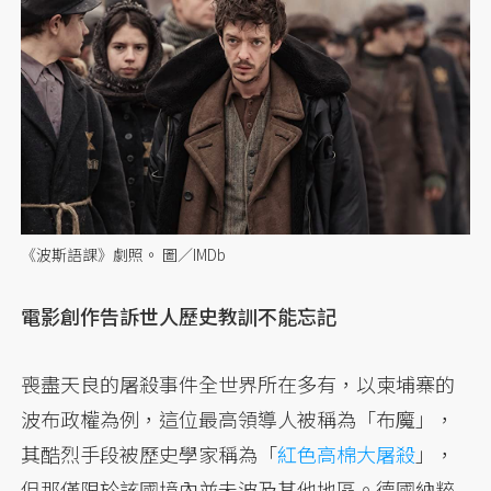
《波斯語課》劇照。 圖／IMDb
電影創作告訴世人歷史教訓不能忘記
喪盡天良的屠殺事件全世界所在多有，以柬埔寨的
波布政權為例，這位最高領導人被稱為「布魔」，
其酷烈手段被歷史學家稱為「
紅色高棉大屠殺
」，
但那僅限於該國境內並未波及其他地區。德國納粹