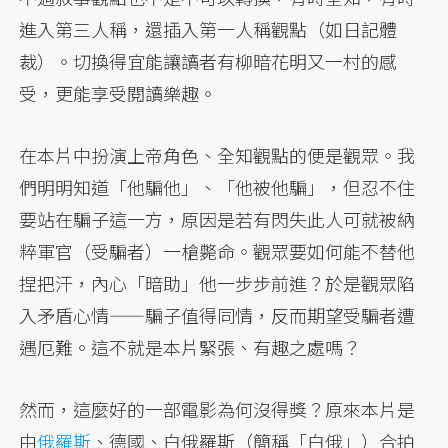
進入第三人稱，還插入第一人稱觀點（如日記體
裁）。切換得宜能讓讀者有柳暗花明又一村的感
受，更能享受閱讀樂趣。
在本片中扮演上帝角色、全知觀點的便是觀眾。我
們明明知道「他騙他」、「他被他騙」，但忍不住
要站在騙子這一方，原因是若有閃失此人可就被納
粹軍官（受騙者）一槍斃命。觀眾要如何能不替他
捏把汗，內心「暗助」他一步步前進？於是觀眾陷
入矛盾心情——騙子值得同情，反而期望受騙者遭
遇厄難。這不就是本片緊張、有趣之處嗎？
然而，這麼好的一部電影為何沒得獎？原來本片是
由
俄羅斯
、德國、白俄羅斯（簡稱「白俄」）合拍