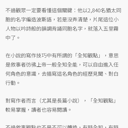
不過觀眾一定要看懂這個關鍵：他以2,840名猶太同
胞的名字編造波斯語，若是沒弄清楚，片尾這位小
人物以吟詩般的韻調背誦同胞名字，就落入五里霧
中了。
在小說的寫作技巧中有所謂的「全知觀點」，意思
是敘事者彷彿上帝一般全知全能，可以自由進入任
何角色的意識，去描寫這名角色的經歷見聞、對白
行動。
對寫作者而言（尤其是長篇小說），「全知觀點」
較易掌握，讀者也容易閱讀。
不過敘事觀點也不是不可以轉換，有時全知，有時