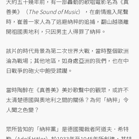
大約五十幾年前，有一部轟動的歌唱電影名為《真
善美》（
The Sound of Music
），在劇情進入尾聲
時，崔普一家人為了逃避納粹的追捕，翻山越嶺離
開祖國奧地利，只因男主人得罪了納粹。
該片的時代背景為第二次世界大戰，當時整個歐洲
淪為戰場；其他地區，如身處亞洲的我們，也在中
日戰爭的砲火中飽受蹂躪。
當時陶醉在《真善美》美妙歌聲中的觀眾，或許不
太清楚德國與奧地利之間的關係？為何「納粹」令
人聞之色變？
眾所皆知的「納粹黨」是德國獨裁者阿道夫．希特
勒（Adolf Hitler）於1933年至1945年所創建，其特