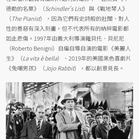
德勒的名單》（
Schindler's List
）與《戰地琴人》
（
The Pianist
），因為它們有史詩般的壯闊、對人
性的善惡有深入刻畫，但不代表所有的納粹電影都
如此悲傷。1997年由義大利導演羅貝托．貝尼尼
（Roberto Benigni）自編自導自演的電影《美麗人
生》（
La vita è bella
）、2019年的美國黑色喜劇片
《兔嘲男孩》（
Jojo Rabbit
），都以創意見長。