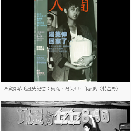
牽動鄒族的歷史記憶：吳鳳、湯英伸、邱晨的《特富野》