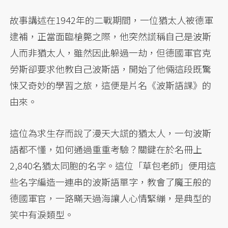
故事講述在1942年的二戰期間，一位猶太人被德軍
逮補，正當面臨槍斃之際，他突然謊稱自己是波斯
人而非猶太人，雖然因此躲過一劫，但德國軍官克
勞斯卻要求他教自己波斯語，開始了他倆這段既驚
悚又奇妙的學習之旅，這便是片名《波斯語課》的
由來。
這位為求生存而說了漫天大謊的猶太人，一句波斯
語都不懂，如何通過重重考驗？關鍵在於名冊上
2,840名猶太同胞的名字。這位「草包老師」便用這
些名字編造一連串的波斯語單字，教會了魔王般的
德國軍官，一路瞞天過海讓人心情緊繃，是典型的
笑中有淚類型。