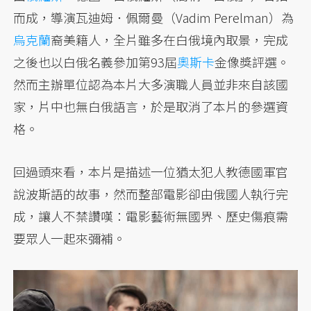
而成，導演瓦迪姆．佩爾曼（Vadim Perelman）為
烏克蘭
裔美籍人，全片雖多在白俄境內取景，完成
之後也以白俄名義參加第93屆
奧斯卡
金像獎評選。
然而主辦單位認為本片大多演職人員並非來自該國
家，片中也無白俄語言，於是取消了本片的參選資
格。
回過頭來看，本片是描述一位猶太犯人教德國軍官
說波斯語的故事，然而整部電影卻由俄國人執行完
成，讓人不禁讚嘆：電影藝術無國界、歷史傷痕需
要眾人一起來彌補。