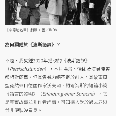
《辛德勒名單》劇照。 圖／IMDb
為何獨鍾於《波斯語課》？
不過，我獨鍾2020年播映的《波斯語課》
（
Persischstunden
），本片場景、情節及演員陣容
都相對簡單，但其震撼力絕不遜於前人。其故事原
型竟然來自德國作家沃夫岡．柯爾海斯的短篇小說
《語言的發明》（
Erfindung einer Sprache
），它
是真實故事並非作者虛構，可知德人對於過去罪愆
並非假裝沒看見。