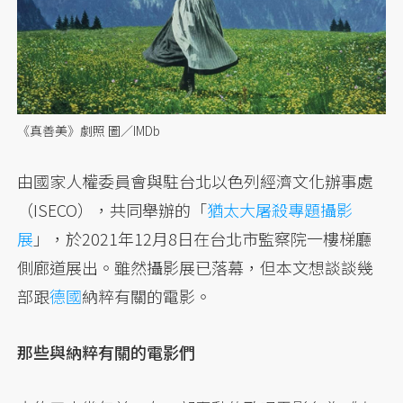
《真善美》劇照 圖／IMDb
由國家人權委員會與駐台北以色列經濟文化辦事處
（ISECO），共同舉辦的「
猶太大屠殺專題攝影
展
」，於2021年12月8日在台北市監察院一樓梯廳
側廊道展出。雖然攝影展已落幕，但本文想談談幾
部跟
德國
納粹有關的電影。
那些與納粹有關的電影們