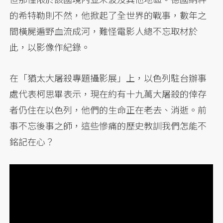
的希特勒則不然，他掀起了全世界的戰事，數年之
間橫屍遍野血流成河，難怪電影人總不忘取材於
此，以影像作紀錄。
在「猶太大屠殺專題攝影展」上，以色列駐台辦事
處代表柯思畢表示，現在約有十九萬大屠殺的倖存
者仍住在以色列，他們的生命正在老去、消逝。前
事不忘後事之師，這些慘痛的歷史教訓我們怎能不
銘記在心？