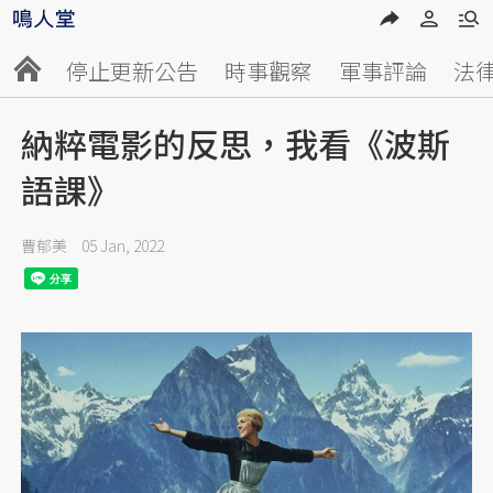
停止更新公告
時事觀察
軍事評論
法
納粹電影的反思，我看《波斯
語課》
曹郁美
05 Jan, 2022