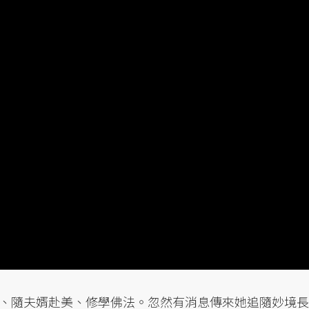
、隨夫婿赴美、修學佛法。忽然有消息傳來她追隨妙境長