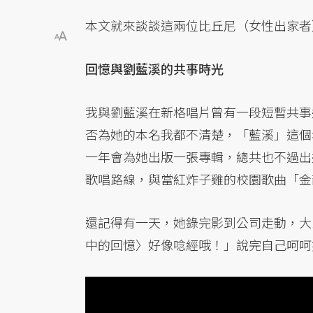
本文就來談談這兩位比丘尼（女性出家者
回憶與劉藍溪的共事時光
我與劉藍溪在新格唱片曾有一段短暫共事
否為她的本名我都不清楚，「藍溪」這個
一年會為她出版一張專輯，總共也不過出
歌唱路線，與當紅炸子雞的校園歌曲「金
還記得有一天，她錄完影到公司走動，大
中的回憶〉好像唸經哦！」說完自己呵呵