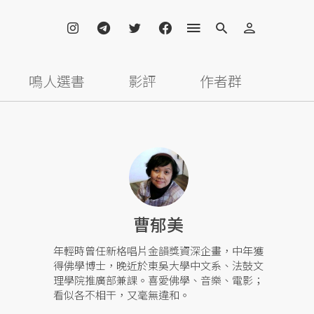
鳴人選書
影評
作者群
曹郁美
年輕時曾任新格唱片金韻獎資深企畫，中年獲
得佛學博士，晚近於東吳大學中文系、法鼓文
理學院推廣部兼課。喜愛佛學、音樂、電影；
看似各不相干，又毫無違和。