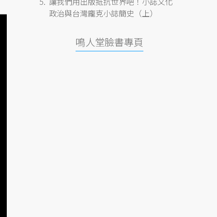
讓我們用出版抵抗世界吧！小誌文化
政治與台灣龐克小誌簡史（上）
鳴人堂臉書專頁