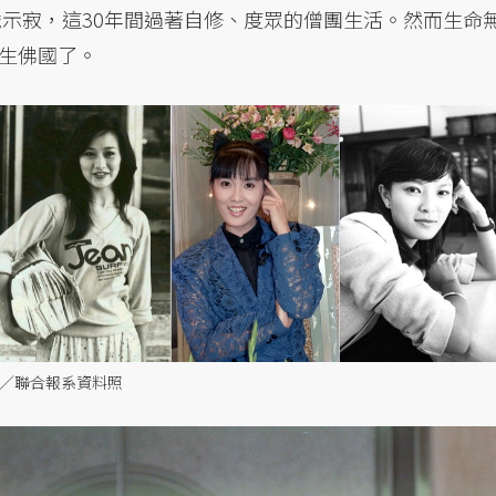
歲示寂，這30年間過著自修、度眾的僧團生活。然而生命
生佛國了。
圖／聯合報系資料照