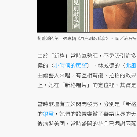
劉藍溪的第二張專輯《風兒別敲我窗》。 圖／滾石提
由於「新格」當時氣勢旺，不免吸引許多
健的〈
小時候的願望
〉、林威德的〈
北風
曲讓藝人來唱，有互相幫襯、拉抬的效果
上，她在「新格唱片」的定位裡，其實是
當時歌壇有五姝閃閃發亮，分別是「新格
的
銀霞
，她們的歌聲響徹了華語世界的天空
後病逝美國，當時盛開的花朵已凋謝兩蕊