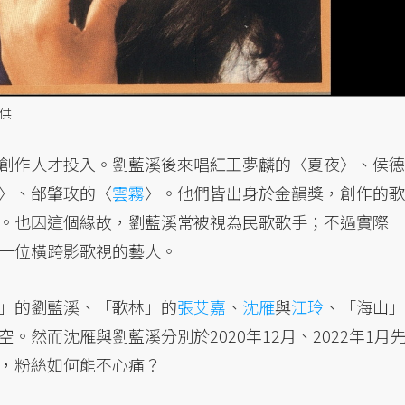
供
創作人才投入。劉藍溪後來唱紅王夢麟的〈夏夜〉、侯德
〉、邰肇玫的〈
雲霧
〉。他們皆出身於金韻獎，創作的歌
。也因這個緣故，劉藍溪常被視為民歌歌手；不過實際
一位橫跨影歌視的藝人。
」的劉藍溪、「歌林」的
張艾嘉
、
沈雁
與
江玲
、「海山」
。然而沈雁與劉藍溪分別於2020年12月、2022年1月
，粉絲如何能不心痛？