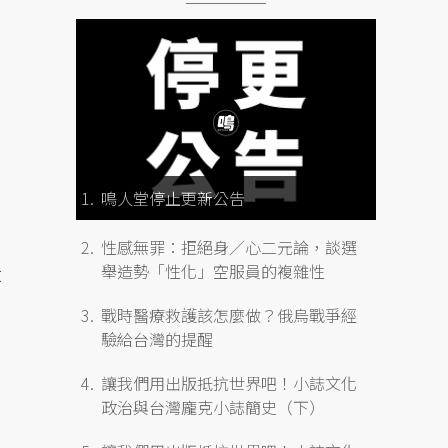
鳴人堂停止更新公告
性感無罪：拒絕身／心二元論，談選
舉造勢「性化」空服員的複雜性
大
戰時醫療救護該怎麼做？俄烏戰爭經
驗給台灣的提醒
讓我們用出版抵抗世界吧！小誌文化
政治與台灣龐克小誌簡史（下）