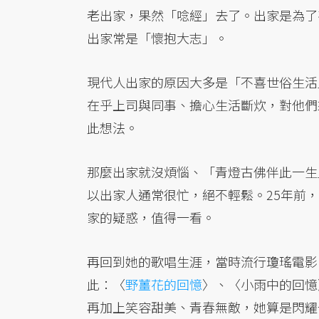
老出家，果然「唸經」去了。出家是為了
出家常是「懷抱大志」。
現代人出家的原因大多是「不喜世俗生活
在乎上司與同事、擔心生活斷炊，對他們
此想法。
那麼出家就沒煩惱、「青燈古佛伴此一生
以出家人通常很忙，絕不輕鬆。25年前
家的疑惑，值得一看。
再回到她的歌唱生涯，當時流行瓊瑤電影
此：〈
野薑花的回憶
〉、〈小雨中的回憶
再加上笑容甜美、青春無敵，她算是閃耀