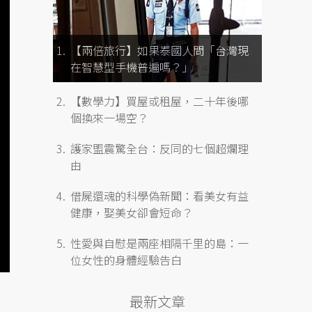
【兩倍旅行】如果泰國人問「台灣現
在智慧型手機普遍嗎？」
【數學力】買屋或租屋，二十年後哪
個換來一場空？
護家盟震驚全台：反同的七個超爛理
由
借屍還魂的科學偽新聞：看美女有益
健康，娶美女卻會短命？
性愛與自慰是兩座相隔千里的島：一
位女性的身體經驗告白
最新文章