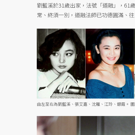
劉藍溪於31歲出家，法號「道融」，61
常、終須一別，道融法師已功德圓滿、往
由左至右為劉藍溪、張艾嘉、沈雁、江玲、銀霞。 