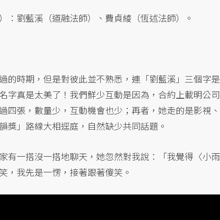
）：劉藍溪（道融法師）、費貞綾（恆述法師）。
過的時期，但是對彼此並不熟悉，連「劉藍溪」三個字是
名字真是太美了！我們鮮少互動是因為，合約上載明公司
過四張，數量少，互動機會也少；再者，她走的是影視、
韻獎」路線大相逕庭，自然缺少共同話題。
家有一搭沒一搭地聊天，她忽然對我說：「我覺得〈小雨
笑，我先是一愣，接著跟著傻笑。