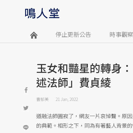
停止更新公告
時事觀
玉女和豔星的轉身：
述法師」費貞綾
曹郁美
21 Jan, 2022
道融法師圓寂了，網友一片哀悼聲。原因
的典範。相形之下，同為有著藝人背景的