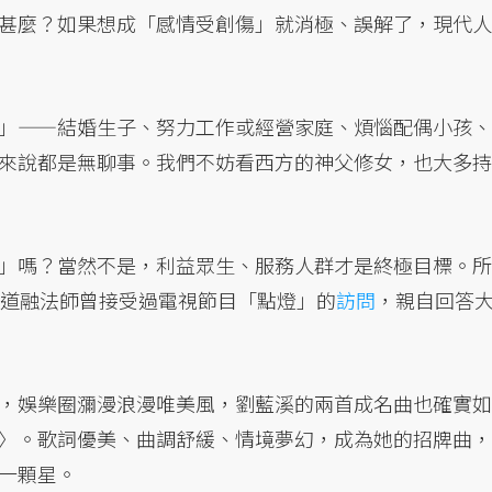
甚麼？如果想成「感情受創傷」就消極、誤解了，現代人
」——結婚生子、努力工作或經營家庭、煩惱配偶小孩、
來說都是無聊事。我們不妨看西方的神父修女，也大多持
」嗎？當然不是，利益眾生、服務人群才是終極目標。所
，道融法師曾接受過電視節目「點燈」的
訪問
，親自回答
，娛樂圈瀰漫浪漫唯美風，劉藍溪的兩首成名曲也確實如
〉。歌詞優美、曲調舒緩、情境夢幻，成為她的招牌曲，
一顆星。